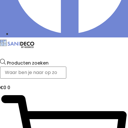
Producten zoeken
€
0
0