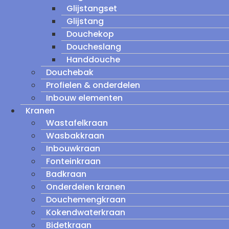
Glijstangset
Glijstang
Douchekop
Doucheslang
Handdouche
Douchebak
Profielen & onderdelen
Inbouw elementen
Kranen
Wastafelkraan
Wasbakkraan
Inbouwkraan
Fonteinkraan
Badkraan
Onderdelen kranen
Douchemengkraan
Kokendwaterkraan
Bidetkraan