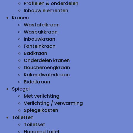
Profielen & onderdelen
Inbouw elementen
Kranen
Wastafelkraan
Wasbakkraan
Inbouwkraan
Fonteinkraan
Badkraan
Onderdelen kranen
Douchemengkraan
Kokendwaterkraan
Bidetkraan
Spiegel
Met verlichting
Verlichting / verwarming
Spiegelkasten
Toiletten
Toiletset
Hangend toilet