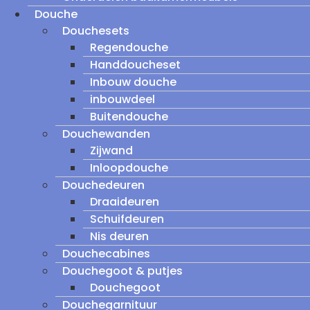
Douche
Douchesets
Regendouche
Handdoucheset
Inbouw douche
inbouwdeel
Buitendouche
Douchewanden
Zijwand
Inloopdouche
Douchedeuren
Draaideuren
Schuifdeuren
Nis deuren
Douchecabines
Douchegoot & putjes
Douchegoot
Douchegarnituur