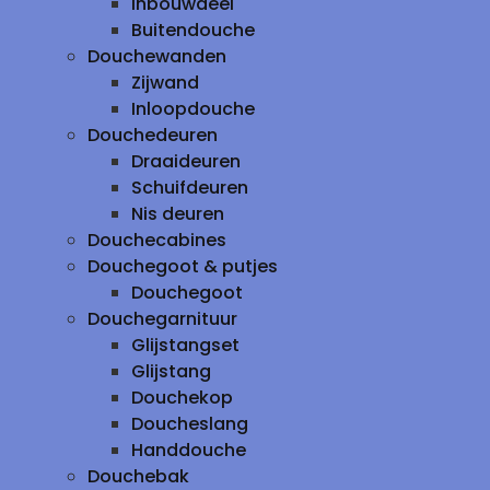
inbouwdeel
Buitendouche
Douchewanden
Zijwand
Inloopdouche
Douchedeuren
Draaideuren
Schuifdeuren
Nis deuren
Douchecabines
Douchegoot & putjes
Douchegoot
Douchegarnituur
Glijstangset
Glijstang
Douchekop
Doucheslang
Handdouche
Douchebak