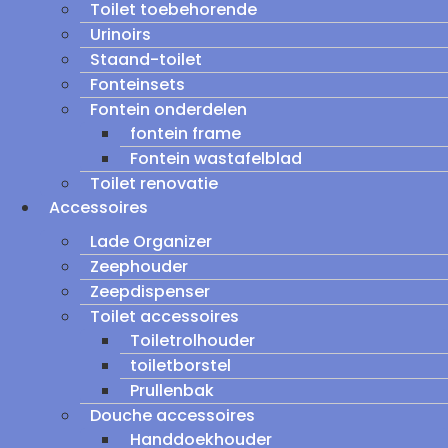
Toilet toebehorende
Urinoirs
Staand-toilet
Fonteinsets
Fontein onderdelen
fontein frame
Fontein wastafelblad
Toilet renovatie
Accessoires
Lade Organizer
Zeephouder
Zeepdispenser
Toilet accessoires
Toiletrolhouder
toiletborstel
Prullenbak
Douche accessoires
Handdoekhouder