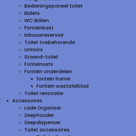
Bedieningspaneel toilet
Bidets
WC Brillen
Fonteinkast
Inbouwreservoir
Toilet toebehorende
Urinoirs
Staand-toilet
Fonteinsets
Fontein onderdelen
fontein frame
Fontein wastafelblad
Toilet renovatie
Accessoires
Lade Organizer
Zeephouder
Zeepdispenser
Toilet accessoires