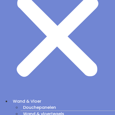
Wand & Vloer
Douchepanelen
Wand & vloertegels