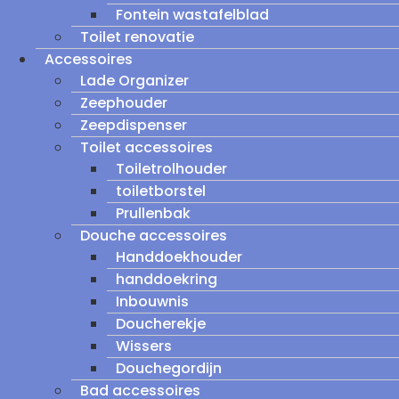
Fontein wastafelblad
Toilet renovatie
Accessoires
Lade Organizer
Zeephouder
Zeepdispenser
Toilet accessoires
Toiletrolhouder
toiletborstel
Prullenbak
Douche accessoires
Handdoekhouder
handdoekring
Inbouwnis
Doucherekje
Wissers
Douchegordijn
Bad accessoires