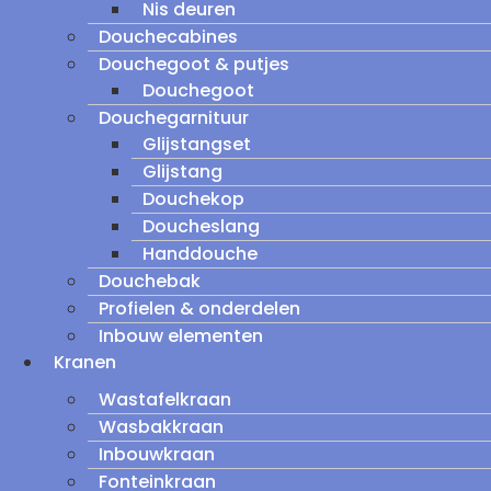
Nis deuren
Douchecabines
Douchegoot & putjes
Douchegoot
Douchegarnituur
Glijstangset
Glijstang
Douchekop
Doucheslang
Handdouche
Douchebak
Profielen & onderdelen
Inbouw elementen
Kranen
Wastafelkraan
Wasbakkraan
Inbouwkraan
Fonteinkraan