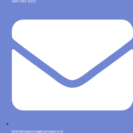
085 060 9201
klantenservice@sanideco.nl