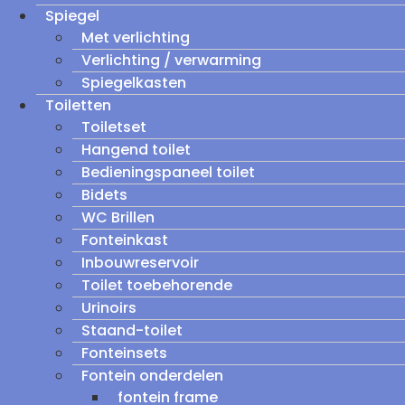
Spiegel
Met verlichting
Verlichting / verwarming
Spiegelkasten
Toiletten
Toiletset
Hangend toilet
Bedieningspaneel toilet
Bidets
WC Brillen
Fonteinkast
Inbouwreservoir
Toilet toebehorende
Urinoirs
Staand-toilet
Fonteinsets
Fontein onderdelen
fontein frame