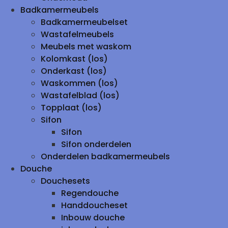
Badkamermeubels
Badkamermeubelset
Wastafelmeubels
Meubels met waskom
Kolomkast (los)
Onderkast (los)
Waskommen (los)
Wastafelblad (los)
Topplaat (los)
Sifon
Sifon
Sifon onderdelen
Onderdelen badkamermeubels
Douche
Douchesets
Regendouche
Handdoucheset
Inbouw douche