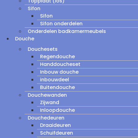
Topplaat (los)
Sifon
Sifon
Sifon onderdelen
Onderdelen badkamermeubels
Douche
Douchesets
Regendouche
Handdoucheset
Inbouw douche
inbouwdeel
Buitendouche
Douchewanden
Zijwand
Inloopdouche
Douchedeuren
Draaideuren
Schuifdeuren