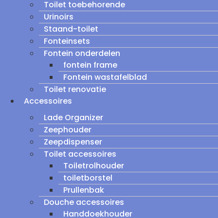
Toilet toebehorende
Urinoirs
Staand-toilet
Fonteinsets
Fontein onderdelen
fontein frame
Fontein wastafelblad
Toilet renovatie
Accessoires
Lade Organizer
Zeephouder
Zeepdispenser
Toilet accessoires
Toiletrolhouder
toiletborstel
Prullenbak
Douche accessoires
Handdoekhouder