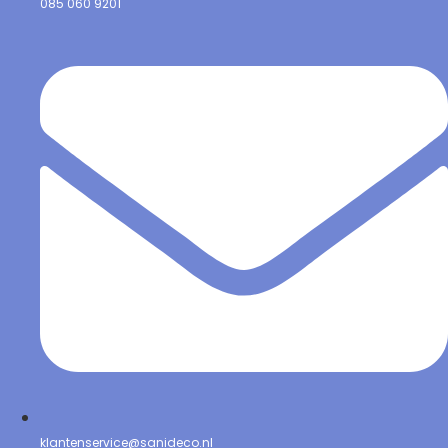
085 060 9201
klantenservice@sanideco.nl