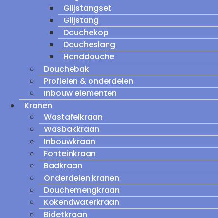
Glijstangset
Glijstang
Douchekop
Doucheslang
Handdouche
Douchebak
Profielen & onderdelen
Inbouw elementen
Kranen
Wastafelkraan
Wasbakkraan
Inbouwkraan
Fonteinkraan
Badkraan
Onderdelen kranen
Douchemengkraan
Kokendwaterkraan
Bidetkraan