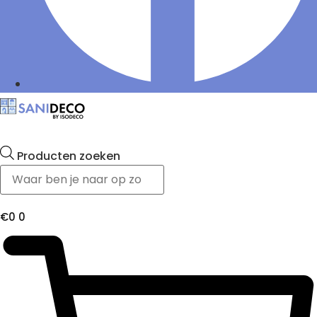
Producten zoeken
€
0
0