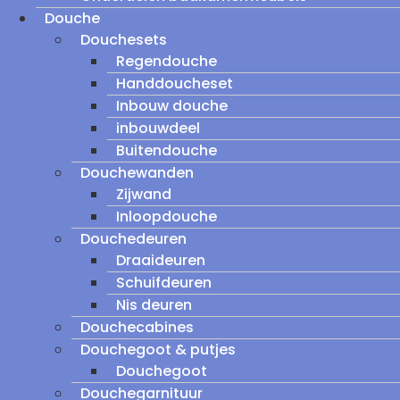
Douche
Douchesets
Regendouche
Handdoucheset
Inbouw douche
inbouwdeel
Buitendouche
Douchewanden
Zijwand
Inloopdouche
Douchedeuren
Draaideuren
Schuifdeuren
Nis deuren
Douchecabines
Douchegoot & putjes
Douchegoot
Douchegarnituur