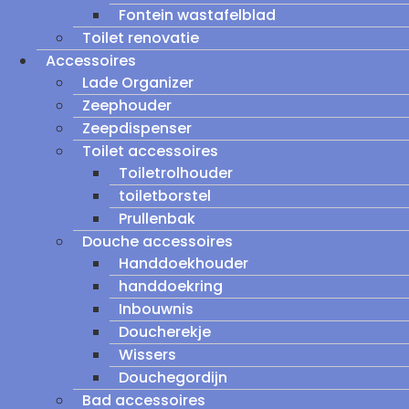
Fontein wastafelblad
Toilet renovatie
Accessoires
Lade Organizer
Zeephouder
Zeepdispenser
Toilet accessoires
Toiletrolhouder
toiletborstel
Prullenbak
Douche accessoires
Handdoekhouder
handdoekring
Inbouwnis
Doucherekje
Wissers
Douchegordijn
Bad accessoires