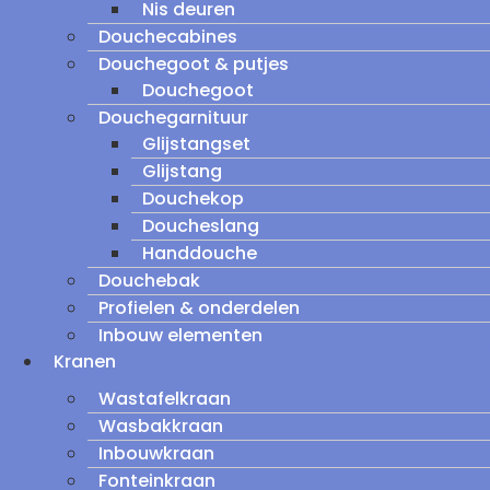
Nis deuren
Douchecabines
Douchegoot & putjes
Douchegoot
Douchegarnituur
Glijstangset
Glijstang
Douchekop
Doucheslang
Handdouche
Douchebak
Profielen & onderdelen
Inbouw elementen
Kranen
Wastafelkraan
Wasbakkraan
Inbouwkraan
Fonteinkraan