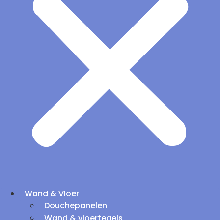
Wand & Vloer
Douchepanelen
Wand & vloertegels