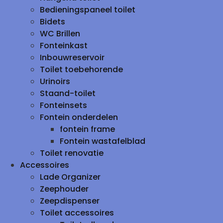
Bedieningspaneel toilet
Bidets
WC Brillen
Fonteinkast
Inbouwreservoir
Toilet toebehorende
Urinoirs
Staand-toilet
Fonteinsets
Fontein onderdelen
fontein frame
Fontein wastafelblad
Toilet renovatie
Accessoires
Lade Organizer
Zeephouder
Zeepdispenser
Toilet accessoires