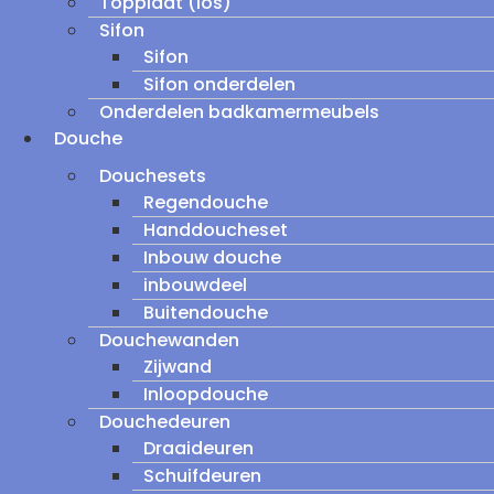
Topplaat (los)
Sifon
Sifon
Sifon onderdelen
Onderdelen badkamermeubels
Douche
Douchesets
Regendouche
Handdoucheset
Inbouw douche
inbouwdeel
Buitendouche
Douchewanden
Zijwand
Inloopdouche
Douchedeuren
Draaideuren
Schuifdeuren