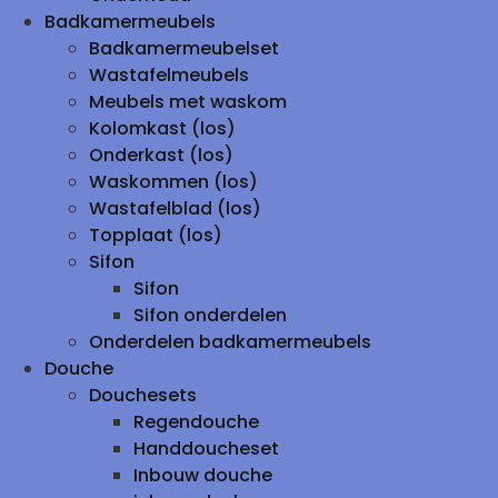
Badkamermeubels
Badkamermeubelset
Wastafelmeubels
Meubels met waskom
Kolomkast (los)
Onderkast (los)
Waskommen (los)
Wastafelblad (los)
Topplaat (los)
Sifon
Sifon
Sifon onderdelen
Onderdelen badkamermeubels
Douche
Douchesets
Regendouche
Handdoucheset
Inbouw douche