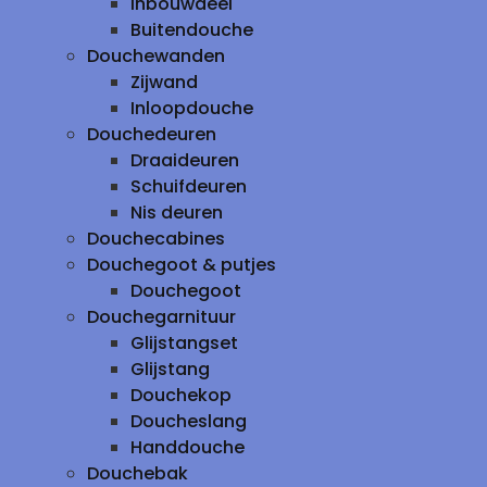
inbouwdeel
Buitendouche
Douchewanden
Zijwand
Inloopdouche
Douchedeuren
Draaideuren
Schuifdeuren
Nis deuren
Douchecabines
Douchegoot & putjes
Douchegoot
Douchegarnituur
Glijstangset
Glijstang
Douchekop
Doucheslang
Handdouche
Douchebak