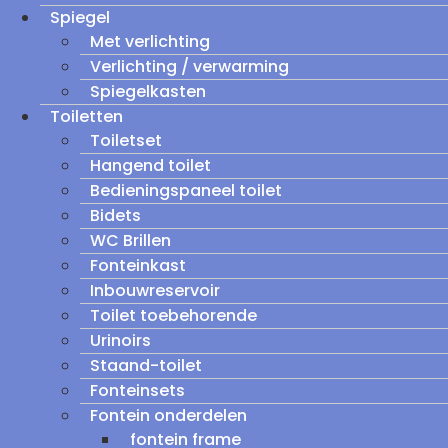
Spiegel
Met verlichting
Verlichting / verwarming
Spiegelkasten
Toiletten
Toiletset
Hangend toilet
Bedieningspaneel toilet
Bidets
WC Brillen
Fonteinkast
Inbouwreservoir
Toilet toebehorende
Urinoirs
Staand-toilet
Fonteinsets
Fontein onderdelen
fontein frame