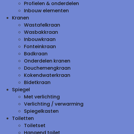
Profielen & onderdelen
Inbouw elementen
Kranen
Wastafelkraan
Wasbakkraan
Inbouwkraan
Fonteinkraan
Badkraan
Onderdelen kranen
Douchemengkraan
Kokendwaterkraan
Bidetkraan
Spiegel
Met verlichting
Verlichting / verwarming
Spiegelkasten
Toiletten
Toiletset
Hangend toilet