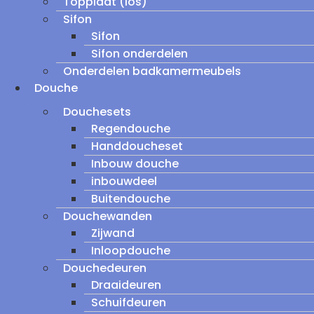
Topplaat (los)
Sifon
Sifon
Sifon onderdelen
Onderdelen badkamermeubels
Douche
Douchesets
Regendouche
Handdoucheset
Inbouw douche
inbouwdeel
Buitendouche
Douchewanden
Zijwand
Inloopdouche
Douchedeuren
Draaideuren
Schuifdeuren