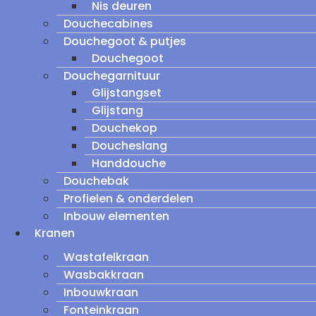
Nis deuren
Douchecabines
Douchegoot & putjes
Douchegoot
Douchegarnituur
Glijstangset
Glijstang
Douchekop
Doucheslang
Handdouche
Douchebak
Profielen & onderdelen
Inbouw elementen
Kranen
Wastafelkraan
Wasbakkraan
Inbouwkraan
Fonteinkraan