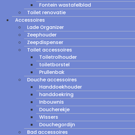
Fontein wastafelblad
Toilet renovatie
Accessoires
Lade Organizer
Zeephouder
Zeepdispenser
Toilet accessoires
Toiletrolhouder
toiletborstel
Prullenbak
Douche accessoires
Handdoekhouder
handdoekring
Inbouwnis
Doucherekje
Wissers
Douchegordijn
Bad accessoires