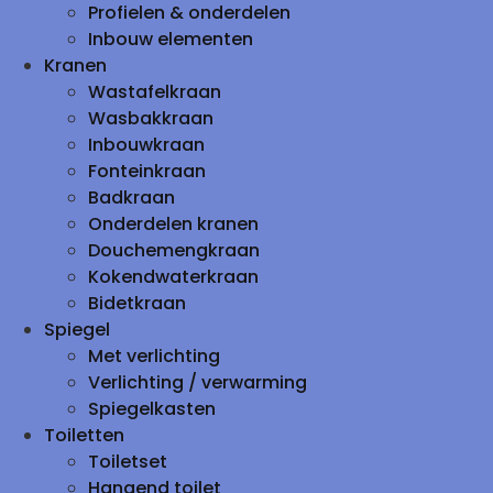
Profielen & onderdelen
Inbouw elementen
Kranen
Wastafelkraan
Wasbakkraan
Inbouwkraan
Fonteinkraan
Badkraan
Onderdelen kranen
Douchemengkraan
Kokendwaterkraan
Bidetkraan
Spiegel
Met verlichting
Verlichting / verwarming
Spiegelkasten
Toiletten
Toiletset
Hangend toilet