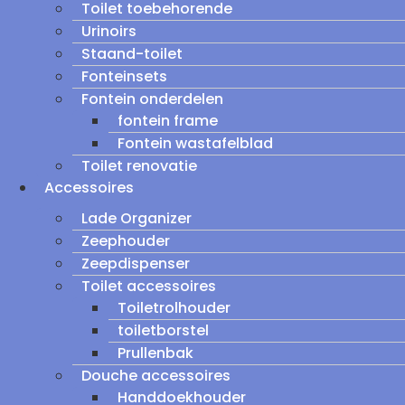
Toilet toebehorende
Urinoirs
Staand-toilet
Fonteinsets
Fontein onderdelen
fontein frame
Fontein wastafelblad
Toilet renovatie
Accessoires
Lade Organizer
Zeephouder
Zeepdispenser
Toilet accessoires
Toiletrolhouder
toiletborstel
Prullenbak
Douche accessoires
Handdoekhouder