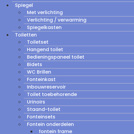
Spiegel
Met verlichting
Verlichting / verwarming
Spiegelkasten
Toiletten
Toiletset
Hangend toilet
Bedieningspaneel toilet
Bidets
WC Brillen
Fonteinkast
Inbouwreservoir
Toilet toebehorende
Urinoirs
Staand-toilet
Fonteinsets
Fontein onderdelen
fontein frame