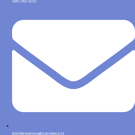
085 060 9201
klantenservice@sanideco.nl