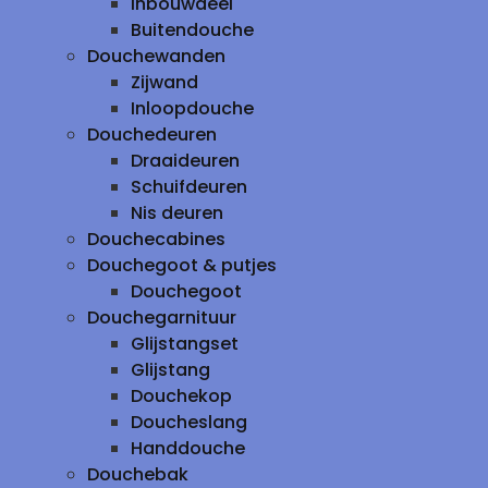
inbouwdeel
Buitendouche
Douchewanden
Zijwand
Inloopdouche
Douchedeuren
Draaideuren
Schuifdeuren
Nis deuren
Douchecabines
Douchegoot & putjes
Douchegoot
Douchegarnituur
Glijstangset
Glijstang
Douchekop
Doucheslang
Handdouche
Douchebak