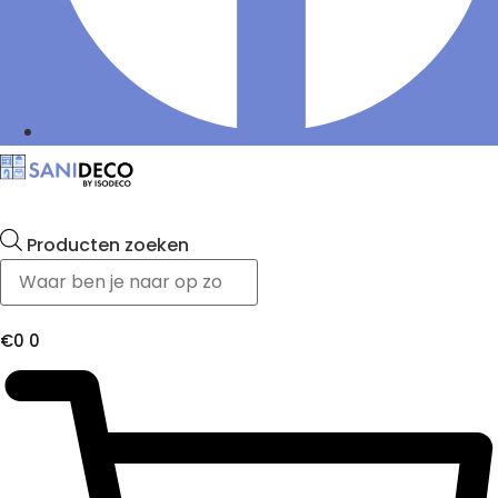
Producten zoeken
€
0
0