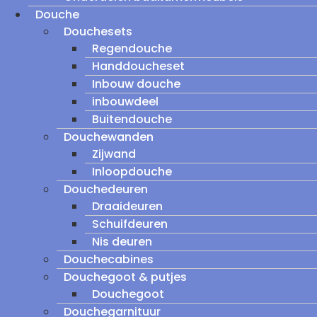
Douche
Douchesets
Regendouche
Handdoucheset
Inbouw douche
inbouwdeel
Buitendouche
Douchewanden
Zijwand
Inloopdouche
Douchedeuren
Draaideuren
Schuifdeuren
Nis deuren
Douchecabines
Douchegoot & putjes
Douchegoot
Douchegarnituur