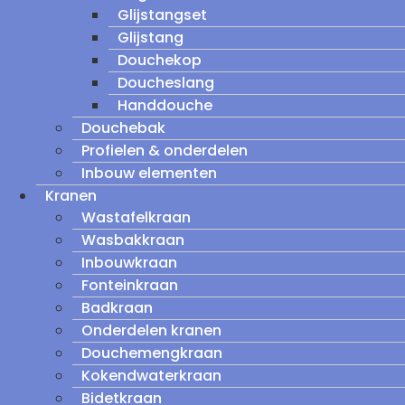
Glijstangset
Glijstang
Douchekop
Doucheslang
Handdouche
Douchebak
Profielen & onderdelen
Inbouw elementen
Kranen
Wastafelkraan
Wasbakkraan
Inbouwkraan
Fonteinkraan
Badkraan
Onderdelen kranen
Douchemengkraan
Kokendwaterkraan
Bidetkraan