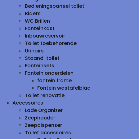
Bedieningspaneel toilet
Bidets
WC Brillen
Fonteinkast
Inbouwreservoir
Toilet toebehorende
Urinoirs
Staand-toilet
Fonteinsets
Fontein onderdelen
fontein frame
Fontein wastafelblad
Toilet renovatie
Accessoires
Lade Organizer
Zeephouder
Zeepdispenser
Toilet accessoires