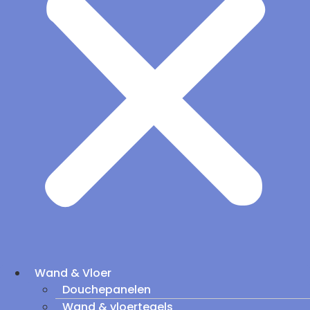
Wand & Vloer
Douchepanelen
Wand & vloertegels