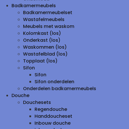
Badkamermeubels
Badkamermeubelset
Wastafelmeubels
Meubels met waskom
Kolomkast (los)
Onderkast (los)
Waskommen (los)
Wastafelblad (los)
Topplaat (los)
Sifon
Sifon
Sifon onderdelen
Onderdelen badkamermeubels
Douche
Douchesets
Regendouche
Handdoucheset
Inbouw douche