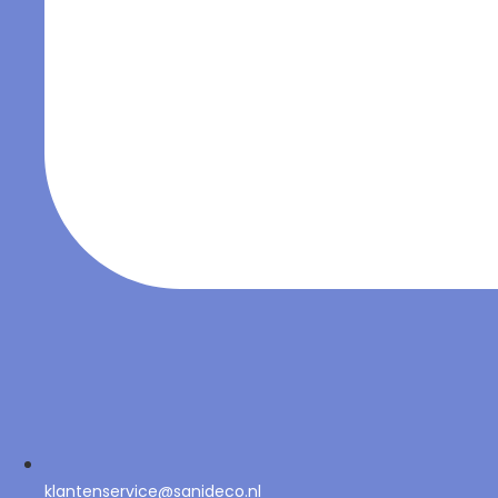
klantenservice@sanideco.nl