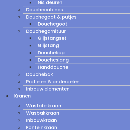
Nis deuren
Douchecabines
Douchegoot & putjes
Douchegoot
Douchegarnituur
Glijstangset
Glijstang
Douchekop
Doucheslang
Handdouche
Douchebak
Profielen & onderdelen
Inbouw elementen
Kranen
Wastafelkraan
Wasbakkraan
Inbouwkraan
Fonteinkraan