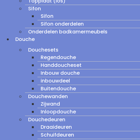
Topplaat (los)
Sifon
Sifon
Sifon onderdelen
Onderdelen badkamermeubels
Douche
Douchesets
Regendouche
Handdoucheset
Inbouw douche
inbouwdeel
Buitendouche
Douchewanden
Zijwand
Inloopdouche
Douchedeuren
Draaideuren
Schuifdeuren