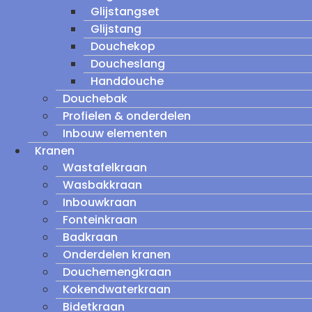
Glijstangset
Glijstang
Douchekop
Doucheslang
Handdouche
Douchebak
Profielen & onderdelen
Inbouw elementen
Kranen
Wastafelkraan
Wasbakkraan
Inbouwkraan
Fonteinkraan
Badkraan
Onderdelen kranen
Douchemengkraan
Kokendwaterkraan
Bidetkraan