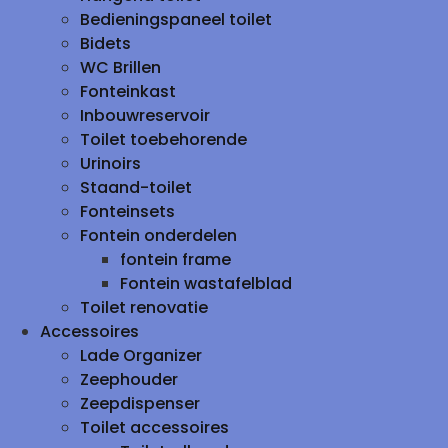
Bedieningspaneel toilet
Bidets
WC Brillen
Fonteinkast
Inbouwreservoir
Toilet toebehorende
Urinoirs
Staand-toilet
Fonteinsets
Fontein onderdelen
fontein frame
Fontein wastafelblad
Toilet renovatie
Accessoires
Lade Organizer
Zeephouder
Zeepdispenser
Toilet accessoires