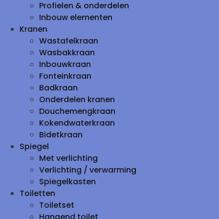
Profielen & onderdelen
Inbouw elementen
Kranen
Wastafelkraan
Wasbakkraan
Inbouwkraan
Fonteinkraan
Badkraan
Onderdelen kranen
Douchemengkraan
Kokendwaterkraan
Bidetkraan
Spiegel
Met verlichting
Verlichting / verwarming
Spiegelkasten
Toiletten
Toiletset
Hangend toilet