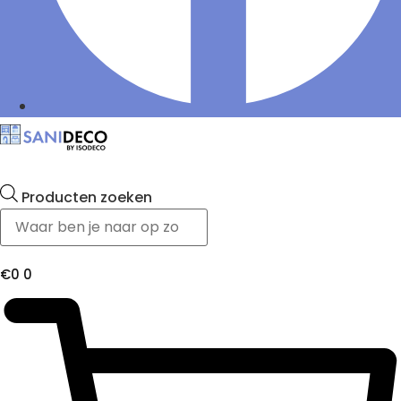
Producten zoeken
€
0
0