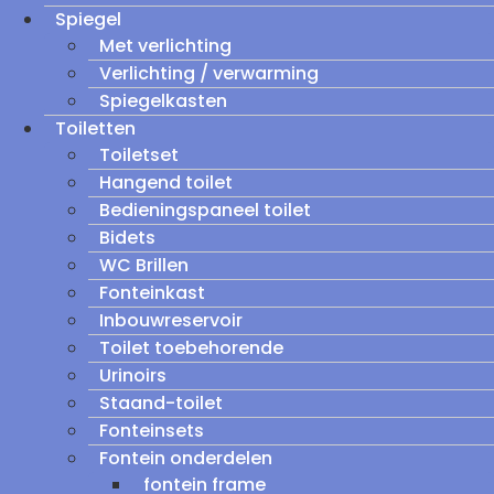
Spiegel
Met verlichting
Verlichting / verwarming
Spiegelkasten
Toiletten
Toiletset
Hangend toilet
Bedieningspaneel toilet
Bidets
WC Brillen
Fonteinkast
Inbouwreservoir
Toilet toebehorende
Urinoirs
Staand-toilet
Fonteinsets
Fontein onderdelen
fontein frame