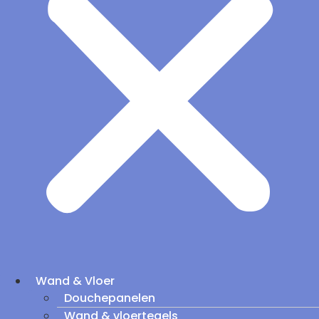
Wand & Vloer
Douchepanelen
Wand & vloertegels