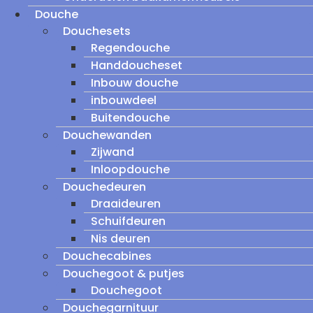
Douche
Douchesets
Regendouche
Handdoucheset
Inbouw douche
inbouwdeel
Buitendouche
Douchewanden
Zijwand
Inloopdouche
Douchedeuren
Draaideuren
Schuifdeuren
Nis deuren
Douchecabines
Douchegoot & putjes
Douchegoot
Douchegarnituur