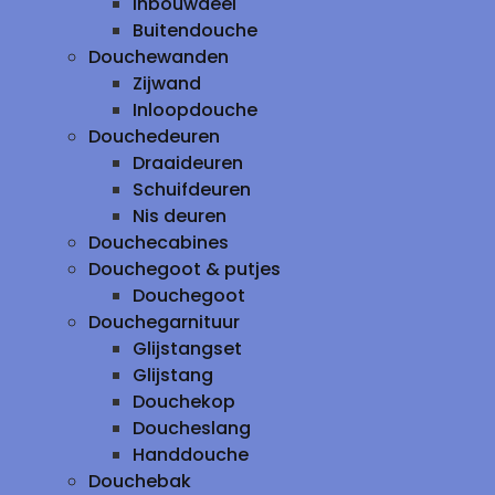
inbouwdeel
Buitendouche
Douchewanden
Zijwand
Inloopdouche
Douchedeuren
Draaideuren
Schuifdeuren
Nis deuren
Douchecabines
Douchegoot & putjes
Douchegoot
Douchegarnituur
Glijstangset
Glijstang
Douchekop
Doucheslang
Handdouche
Douchebak