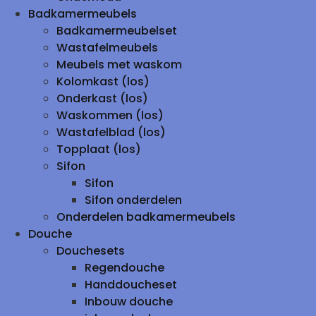
Badkamermeubels
Badkamermeubelset
Wastafelmeubels
Meubels met waskom
Kolomkast (los)
Onderkast (los)
Waskommen (los)
Wastafelblad (los)
Topplaat (los)
Sifon
Sifon
Sifon onderdelen
Onderdelen badkamermeubels
Douche
Douchesets
Regendouche
Handdoucheset
Inbouw douche