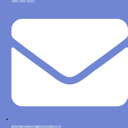
085 060 9201
klantenservice@sanideco.nl