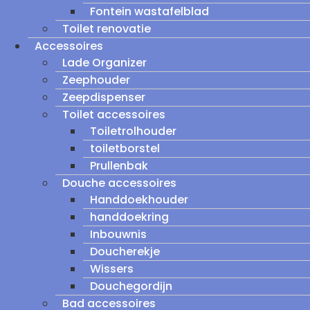
Fontein wastafelblad
Toilet renovatie
Accessoires
Lade Organizer
Zeephouder
Zeepdispenser
Toilet accessoires
Toiletrolhouder
toiletborstel
Prullenbak
Douche accessoires
Handdoekhouder
handdoekring
Inbouwnis
Doucherekje
Wissers
Douchegordijn
Bad accessoires