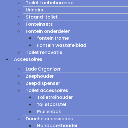
Toilet toebehorende
Urinoirs
Staand-toilet
Fonteinsets
Fontein onderdelen
fontein frame
Fontein wastafelblad
Toilet renovatie
Accessoires
Lade Organizer
Zeephouder
Zeepdispenser
Toilet accessoires
Toiletrolhouder
toiletborstel
Prullenbak
Douche accessoires
Handdoekhouder