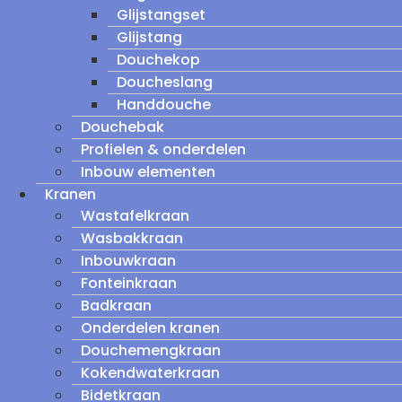
Glijstangset
Glijstang
Douchekop
Doucheslang
Handdouche
Douchebak
Profielen & onderdelen
Inbouw elementen
Kranen
Wastafelkraan
Wasbakkraan
Inbouwkraan
Fonteinkraan
Badkraan
Onderdelen kranen
Douchemengkraan
Kokendwaterkraan
Bidetkraan