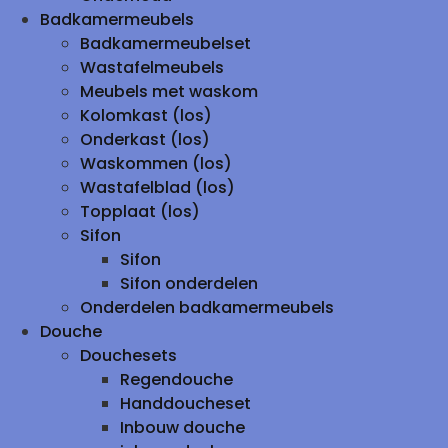
Badkamermeubels
Badkamermeubelset
Wastafelmeubels
Meubels met waskom
Kolomkast (los)
Onderkast (los)
Waskommen (los)
Wastafelblad (los)
Topplaat (los)
Sifon
Sifon
Sifon onderdelen
Onderdelen badkamermeubels
Douche
Douchesets
Regendouche
Handdoucheset
Inbouw douche