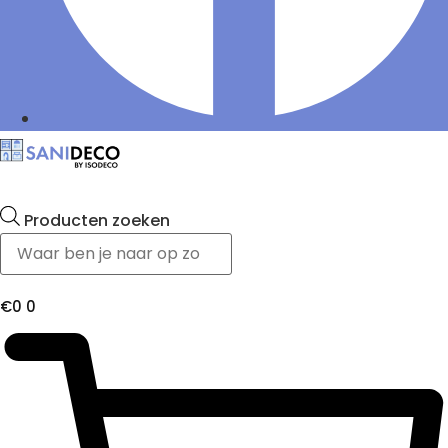
Producten zoeken
€
0
0