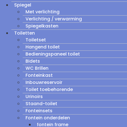
Spiegel
Met verlichting
Verlichting / verwarming
Spiegelkasten
Toiletten
Toiletset
Hangend toilet
Bedieningspaneel toilet
Bidets
WC Brillen
Fonteinkast
Inbouwreservoir
Toilet toebehorende
Urinoirs
Staand-toilet
Fonteinsets
Fontein onderdelen
fontein frame