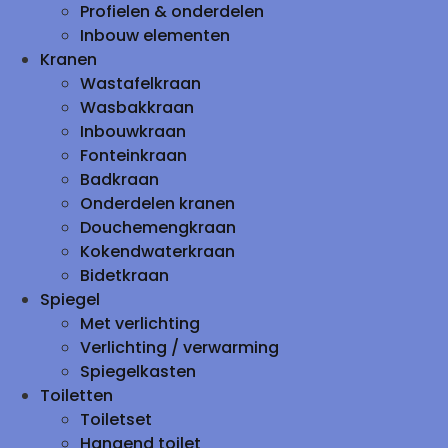
Profielen & onderdelen
Inbouw elementen
Kranen
Wastafelkraan
Wasbakkraan
Inbouwkraan
Fonteinkraan
Badkraan
Onderdelen kranen
Douchemengkraan
Kokendwaterkraan
Bidetkraan
Spiegel
Met verlichting
Verlichting / verwarming
Spiegelkasten
Toiletten
Toiletset
Hangend toilet