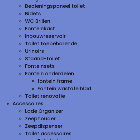
Bedieningspaneel toilet
Bidets
WC Brillen
Fonteinkast
Inbouwreservoir
Toilet toebehorende
Urinoirs
Staand-toilet
Fonteinsets
Fontein onderdelen
fontein frame
Fontein wastafelblad
Toilet renovatie
Accessoires
Lade Organizer
Zeephouder
Zeepdispenser
Toilet accessoires