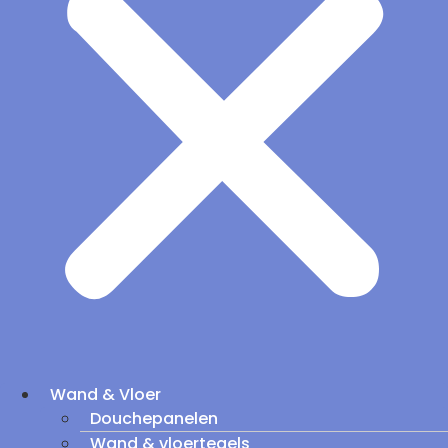
Wand & Vloer
Douchepanelen
Wand & vloertegels