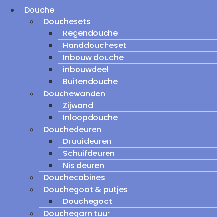
Douche
Douchesets
Regendouche
Handdoucheset
Inbouw douche
inbouwdeel
Buitendouche
Douchewanden
Zijwand
Inloopdouche
Douchedeuren
Draaideuren
Schuifdeuren
Nis deuren
Douchecabines
Douchegoot & putjes
Douchegoot
Douchegarnituur