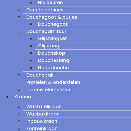
Nis deuren
Douchecabines
Douchegoot & putjes
Douchegoot
Douchegarnituur
Glijstangset
Glijstang
Douchekop
Doucheslang
Handdouche
Douchebak
Profielen & onderdelen
Inbouw elementen
Kranen
Wastafelkraan
Wasbakkraan
Inbouwkraan
Fonteinkraan