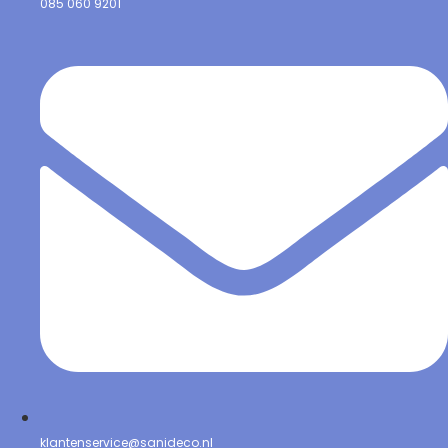
085 060 9201
klantenservice@sanideco.nl