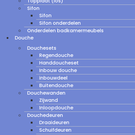
Topplaat (los)
Sifon
Sifon
Sifon onderdelen
Onderdelen badkamermeubels
Douche
Douchesets
Regendouche
Handdoucheset
Inbouw douche
inbouwdeel
Buitendouche
Douchewanden
Zijwand
Inloopdouche
Douchedeuren
Draaideuren
Schuifdeuren