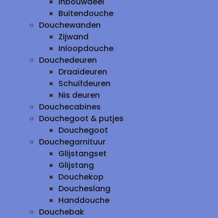
inbouwdeel
Buitendouche
Douchewanden
Zijwand
Inloopdouche
Douchedeuren
Draaideuren
Schuifdeuren
Nis deuren
Douchecabines
Douchegoot & putjes
Douchegoot
Douchegarnituur
Glijstangset
Glijstang
Douchekop
Doucheslang
Handdouche
Douchebak