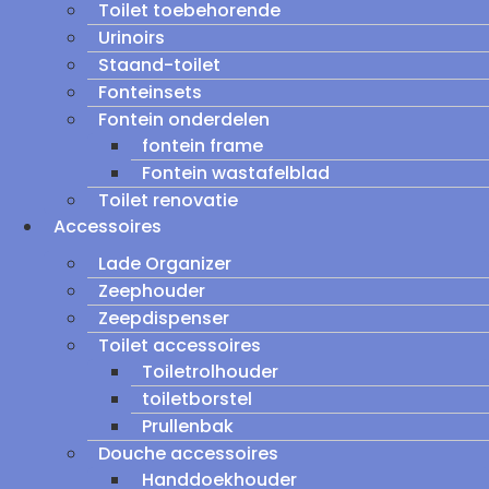
Toilet toebehorende
Urinoirs
Staand-toilet
Fonteinsets
Fontein onderdelen
fontein frame
Fontein wastafelblad
Toilet renovatie
Accessoires
Lade Organizer
Zeephouder
Zeepdispenser
Toilet accessoires
Toiletrolhouder
toiletborstel
Prullenbak
Douche accessoires
Handdoekhouder