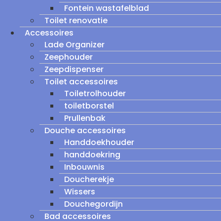
Fontein wastafelblad
Toilet renovatie
Accessoires
Lade Organizer
Zeephouder
Zeepdispenser
Toilet accessoires
Toiletrolhouder
toiletborstel
Prullenbak
Douche accessoires
Handdoekhouder
handdoekring
Inbouwnis
Doucherekje
Wissers
Douchegordijn
Bad accessoires