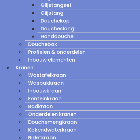
Glijstangset
Glijstang
Douchekop
Doucheslang
Handdouche
Douchebak
Profielen & onderdelen
Inbouw elementen
Kranen
Wastafelkraan
Wasbakkraan
Inbouwkraan
Fonteinkraan
Badkraan
Onderdelen kranen
Douchemengkraan
Kokendwaterkraan
Bidetkraan