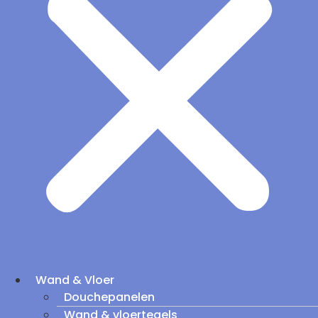
Wand & Vloer
Douchepanelen
Wand & vloertegels