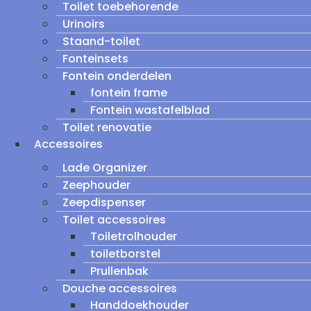
Toilet toebehorende
Urinoirs
Staand-toilet
Fonteinsets
Fontein onderdelen
fontein frame
Fontein wastafelblad
Toilet renovatie
Accessoires
Lade Organizer
Zeephouder
Zeepdispenser
Toilet accessoires
Toiletrolhouder
toiletborstel
Prullenbak
Douche accessoires
Handdoekhouder