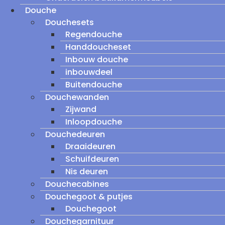
Douche
Douchesets
Regendouche
Handdoucheset
Inbouw douche
inbouwdeel
Buitendouche
Douchewanden
Zijwand
Inloopdouche
Douchedeuren
Draaideuren
Schuifdeuren
Nis deuren
Douchecabines
Douchegoot & putjes
Douchegoot
Douchegarnituur