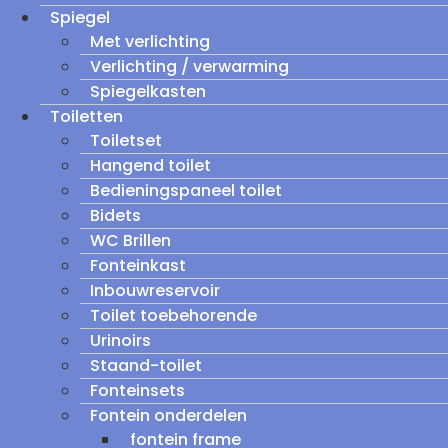
Spiegel
Met verlichting
Verlichting / verwarming
Spiegelkasten
Toiletten
Toiletset
Hangend toilet
Bedieningspaneel toilet
Bidets
WC Brillen
Fonteinkast
Inbouwreservoir
Toilet toebehorende
Urinoirs
Staand-toilet
Fonteinsets
Fontein onderdelen
fontein frame