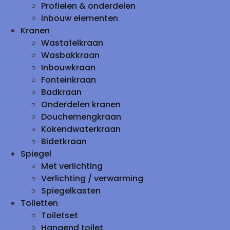
Profielen & onderdelen
Inbouw elementen
Kranen
Wastafelkraan
Wasbakkraan
Inbouwkraan
Fonteinkraan
Badkraan
Onderdelen kranen
Douchemengkraan
Kokendwaterkraan
Bidetkraan
Spiegel
Met verlichting
Verlichting / verwarming
Spiegelkasten
Toiletten
Toiletset
Hangend toilet