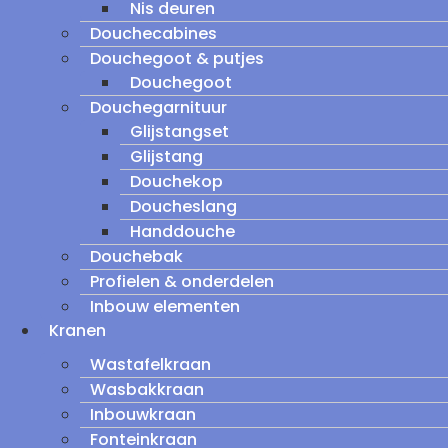
Nis deuren
Douchecabines
Douchegoot & putjes
Douchegoot
Douchegarnituur
Glijstangset
Glijstang
Douchekop
Doucheslang
Handdouche
Douchebak
Profielen & onderdelen
Inbouw elementen
Kranen
Wastafelkraan
Wasbakkraan
Inbouwkraan
Fonteinkraan