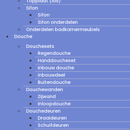
Topplaat (los)
Sifon
Sifon
Sifon onderdelen
Onderdelen badkamermeubels
Douche
Douchesets
Regendouche
Handdoucheset
Inbouw douche
inbouwdeel
Buitendouche
Douchewanden
Zijwand
Inloopdouche
Douchedeuren
Draaideuren
Schuifdeuren