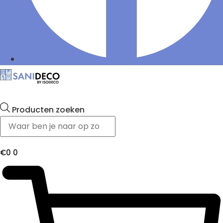
Producten zoeken
€
0
0