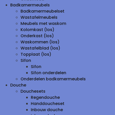
Badkamermeubels
Badkamermeubelset
Wastafelmeubels
Meubels met waskom
Kolomkast (los)
Onderkast (los)
Waskommen (los)
Wastafelblad (los)
Topplaat (los)
Sifon
Sifon
Sifon onderdelen
Onderdelen badkamermeubels
Douche
Douchesets
Regendouche
Handdoucheset
Inbouw douche