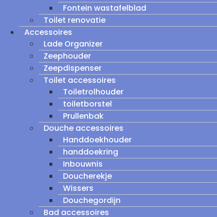
Fontein wastafelblad
Toilet renovatie
Accessoires
Lade Organizer
Zeephouder
Zeepdispenser
Toilet accessoires
Toiletrolhouder
toiletborstel
Prullenbak
Douche accessoires
Handdoekhouder
handdoekring
Inbouwnis
Doucherekje
Wissers
Douchegordijn
Bad accessoires