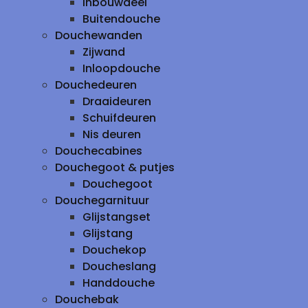
inbouwdeel
Buitendouche
Douchewanden
Zijwand
Inloopdouche
Douchedeuren
Draaideuren
Schuifdeuren
Nis deuren
Douchecabines
Douchegoot & putjes
Douchegoot
Douchegarnituur
Glijstangset
Glijstang
Douchekop
Doucheslang
Handdouche
Douchebak