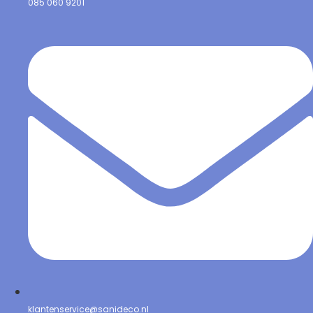
085 060 9201
klantenservice@sanideco.nl