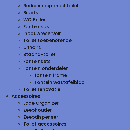
Bedieningspaneel toilet
Bidets
WC Brillen
Fonteinkast
Inbouwreservoir
Toilet toebehorende
Urinoirs
Staand-toilet
Fonteinsets
Fontein onderdelen
fontein frame
Fontein wastafelblad
Toilet renovatie
Accessoires
Lade Organizer
Zeephouder
Zeepdispenser
Toilet accessoires