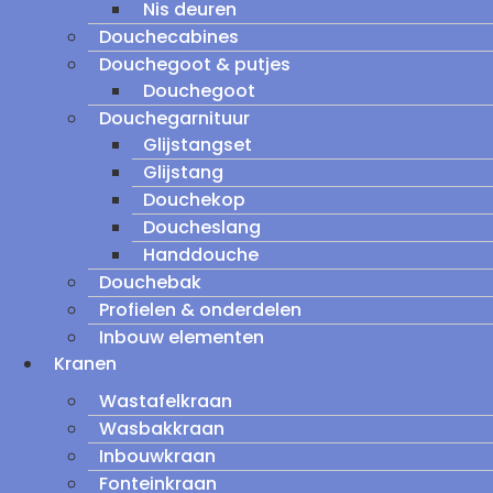
Nis deuren
Douchecabines
Douchegoot & putjes
Douchegoot
Douchegarnituur
Glijstangset
Glijstang
Douchekop
Doucheslang
Handdouche
Douchebak
Profielen & onderdelen
Inbouw elementen
Kranen
Wastafelkraan
Wasbakkraan
Inbouwkraan
Fonteinkraan