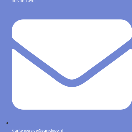
085 060 9201
klantenservice@sanideco.nl