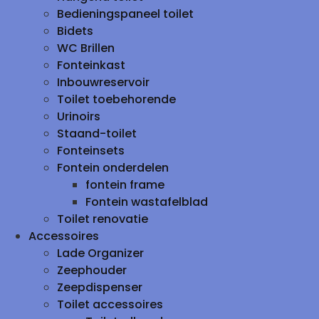
Bedieningspaneel toilet
Bidets
WC Brillen
Fonteinkast
Inbouwreservoir
Toilet toebehorende
Urinoirs
Staand-toilet
Fonteinsets
Fontein onderdelen
fontein frame
Fontein wastafelblad
Toilet renovatie
Accessoires
Lade Organizer
Zeephouder
Zeepdispenser
Toilet accessoires