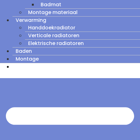
Badmat
Montage materiaal
Verwarming
Handdoekradiator
Verticale radiatoren
Elektrische radiatoren
Baden
Montage
Zomeruitverkoop: tot wel 60% korting op
outletmodellen