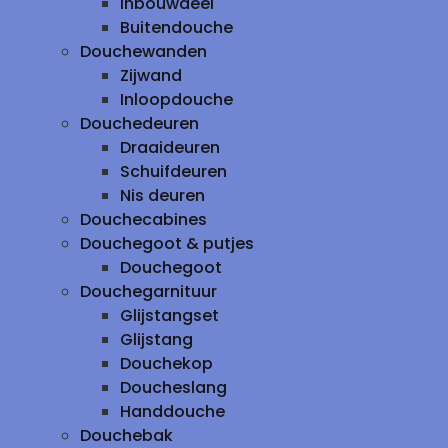
inbouwdeel
Buitendouche
Douchewanden
Zijwand
Inloopdouche
Douchedeuren
Draaideuren
Schuifdeuren
Nis deuren
Douchecabines
Douchegoot & putjes
Douchegoot
Douchegarnituur
Glijstangset
Glijstang
Douchekop
Doucheslang
Handdouche
Douchebak