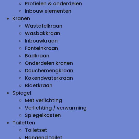
Profielen & onderdelen
Inbouw elementen
Kranen
Wastafelkraan
Wasbakkraan
Inbouwkraan
Fonteinkraan
Badkraan
Onderdelen kranen
Douchemengkraan
Kokendwaterkraan
Bidetkraan
Spiegel
Met verlichting
Verlichting / verwarming
Spiegelkasten
Toiletten
Toiletset
Hangend toilet