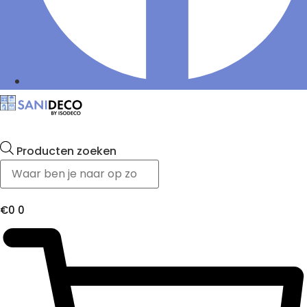
Producten zoeken
€
0
0