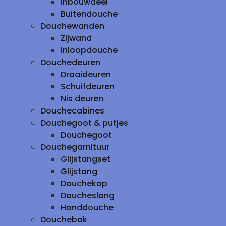
inbouwdeel
Buitendouche
Douchewanden
Zijwand
Inloopdouche
Douchedeuren
Draaideuren
Schuifdeuren
Nis deuren
Douchecabines
Douchegoot & putjes
Douchegoot
Douchegarnituur
Glijstangset
Glijstang
Douchekop
Doucheslang
Handdouche
Douchebak