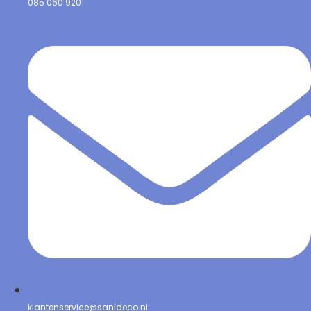
085 060 9201
klantenservice@sanideco.nl