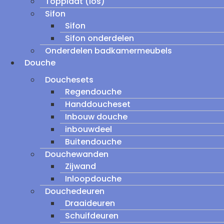
Topplaat (los)
Sifon
Sifon
Sifon onderdelen
Onderdelen badkamermeubels
Douche
Douchesets
Regendouche
Handdoucheset
Inbouw douche
inbouwdeel
Buitendouche
Douchewanden
Zijwand
Inloopdouche
Douchedeuren
Draaideuren
Schuifdeuren