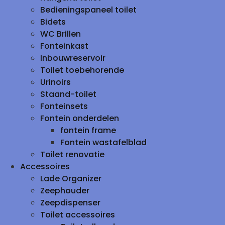
Bedieningspaneel toilet
Bidets
WC Brillen
Fonteinkast
Inbouwreservoir
Toilet toebehorende
Urinoirs
Staand-toilet
Fonteinsets
Fontein onderdelen
fontein frame
Fontein wastafelblad
Toilet renovatie
Accessoires
Lade Organizer
Zeephouder
Zeepdispenser
Toilet accessoires