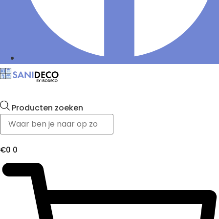
Producten zoeken
€
0
0