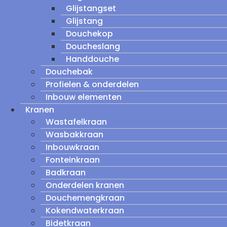
Glijstangset
Glijstang
Douchekop
Doucheslang
Handdouche
Douchebak
Profielen & onderdelen
Inbouw elementen
Kranen
Wastafelkraan
Wasbakkraan
Inbouwkraan
Fonteinkraan
Badkraan
Onderdelen kranen
Douchemengkraan
Kokendwaterkraan
Bidetkraan