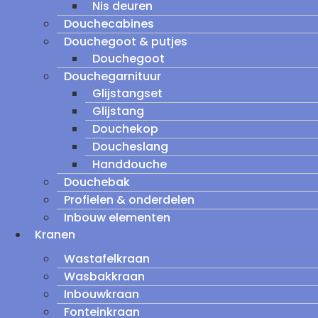
Nis deuren
Douchecabines
Douchegoot & putjes
Douchegoot
Douchegarnituur
Glijstangset
Glijstang
Douchekop
Doucheslang
Handdouche
Douchebak
Profielen & onderdelen
Inbouw elementen
Kranen
Wastafelkraan
Wasbakkraan
Inbouwkraan
Fonteinkraan