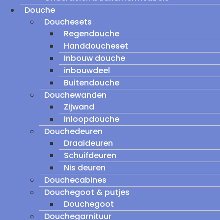
Douche
Douchesets
Regendouche
Handdoucheset
Inbouw douche
inbouwdeel
Buitendouche
Douchewanden
Zijwand
Inloopdouche
Douchedeuren
Draaideuren
Schuifdeuren
Nis deuren
Douchecabines
Douchegoot & putjes
Douchegoot
Douchegarnituur