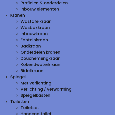
Profielen & onderdelen
Inbouw elementen
Kranen
Wastafelkraan
Wasbakkraan
Inbouwkraan
Fonteinkraan
Badkraan
Onderdelen kranen
Douchemengkraan
Kokendwaterkraan
Bidetkraan
Spiegel
Met verlichting
Verlichting / verwarming
Spiegelkasten
Toiletten
Toiletset
Hangend toilet