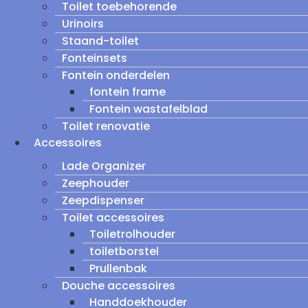
Toilet toebehorende
Urinoirs
Staand-toilet
Fonteinsets
Fontein onderdelen
fontein frame
Fontein wastafelblad
Toilet renovatie
Accessoires
Lade Organizer
Zeephouder
Zeepdispenser
Toilet accessoires
Toiletrolhouder
toiletborstel
Prullenbak
Douche accessoires
Handdoekhouder