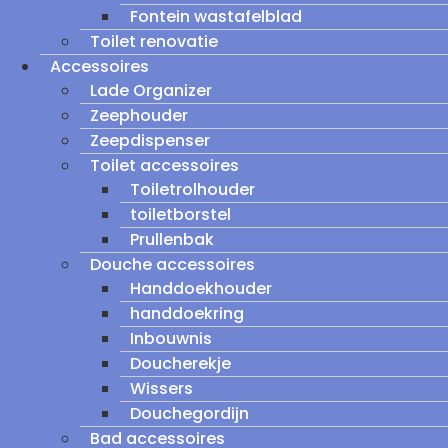
Fontein wastafelblad
Toilet renovatie
Accessoires
Lade Organizer
Zeephouder
Zeepdispenser
Toilet accessoires
Toiletrolhouder
toiletborstel
Prullenbak
Douche accessoires
Handdoekhouder
handdoekring
Inbouwnis
Doucherekje
Wissers
Douchegordijn
Bad accessoires