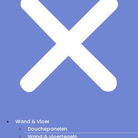
Wand & Vloer
Douchepanelen
Wand & vloertegels