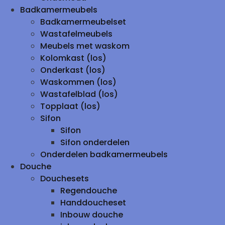
Badkamermeubels
Badkamermeubelset
Wastafelmeubels
Meubels met waskom
Kolomkast (los)
Onderkast (los)
Waskommen (los)
Wastafelblad (los)
Topplaat (los)
Sifon
Sifon
Sifon onderdelen
Onderdelen badkamermeubels
Douche
Douchesets
Regendouche
Handdoucheset
Inbouw douche