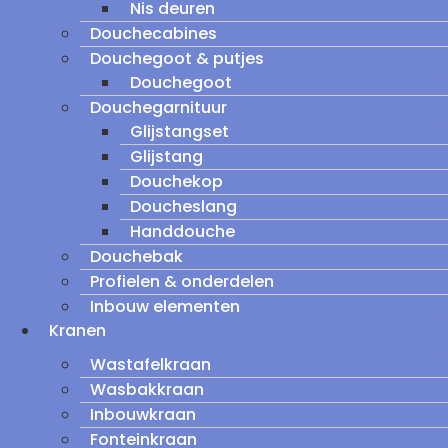
Nis deuren
Douchecabines
Douchegoot & putjes
Douchegoot
Douchegarnituur
Glijstangset
Glijstang
Douchekop
Doucheslang
Handdouche
Douchebak
Profielen & onderdelen
Inbouw elementen
Kranen
Wastafelkraan
Wasbakkraan
Inbouwkraan
Fonteinkraan