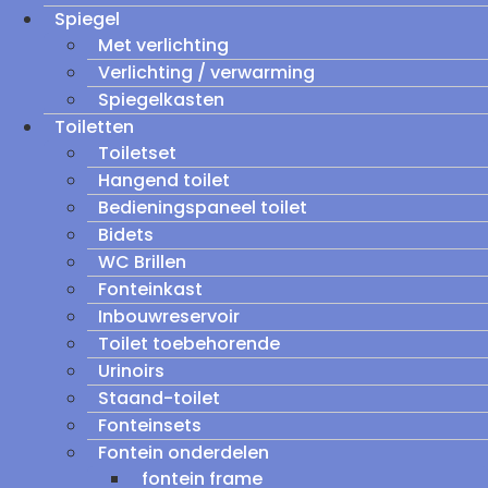
Spiegel
Met verlichting
Verlichting / verwarming
Spiegelkasten
Toiletten
Toiletset
Hangend toilet
Bedieningspaneel toilet
Bidets
WC Brillen
Fonteinkast
Inbouwreservoir
Toilet toebehorende
Urinoirs
Staand-toilet
Fonteinsets
Fontein onderdelen
fontein frame