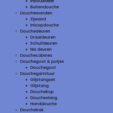
inbouwdeel
Buitendouche
Douchewanden
Zijwand
Inloopdouche
Douchedeuren
Draaideuren
Schuifdeuren
Nis deuren
Douchecabines
Douchegoot & putjes
Douchegoot
Douchegarnituur
Glijstangset
Glijstang
Douchekop
Doucheslang
Handdouche
Douchebak