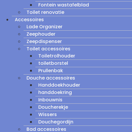
Fontein wastafelblad
Toilet renovatie
Accessoires
Lade Organizer
Zeephouder
Zeepdispenser
Toilet accessoires
Toiletrolhouder
toiletborstel
Prullenbak
Douche accessoires
Handdoekhouder
handdoekring
Inbouwnis
Doucherekje
Wissers
Douchegordijn
Bad accessoires