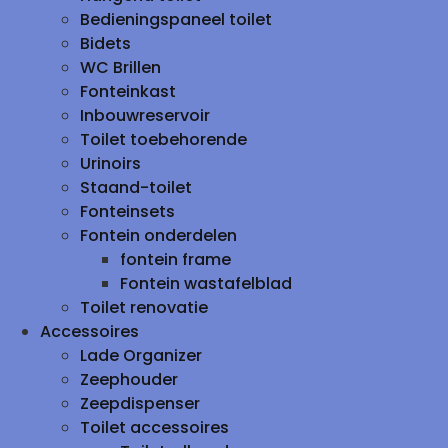
Bedieningspaneel toilet
Bidets
WC Brillen
Fonteinkast
Inbouwreservoir
Toilet toebehorende
Urinoirs
Staand-toilet
Fonteinsets
Fontein onderdelen
fontein frame
Fontein wastafelblad
Toilet renovatie
Accessoires
Lade Organizer
Zeephouder
Zeepdispenser
Toilet accessoires