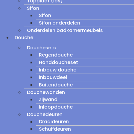
Topplaat (los)
Sifon
Sifon
Sifon onderdelen
Onderdelen badkamermeubels
Douche
Douchesets
Regendouche
Handdoucheset
Inbouw douche
inbouwdeel
Buitendouche
Douchewanden
Zijwand
Inloopdouche
Douchedeuren
Draaideuren
Schuifdeuren