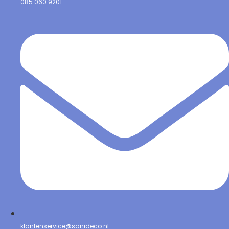
085 060 9201
klantenservice@sanideco.nl