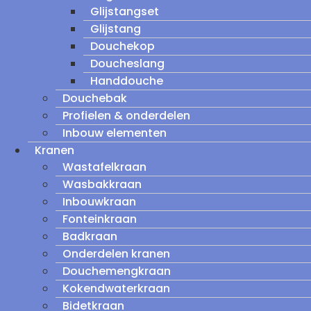
Glijstangset
Glijstang
Douchekop
Doucheslang
Handdouche
Douchebak
Profielen & onderdelen
Inbouw elementen
Kranen
Wastafelkraan
Wasbakkraan
Inbouwkraan
Fonteinkraan
Badkraan
Onderdelen kranen
Douchemengkraan
Kokendwaterkraan
Bidetkraan