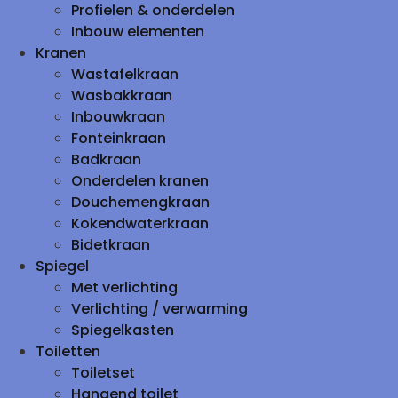
Profielen & onderdelen
Inbouw elementen
Kranen
Wastafelkraan
Wasbakkraan
Inbouwkraan
Fonteinkraan
Badkraan
Onderdelen kranen
Douchemengkraan
Kokendwaterkraan
Bidetkraan
Spiegel
Met verlichting
Verlichting / verwarming
Spiegelkasten
Toiletten
Toiletset
Hangend toilet