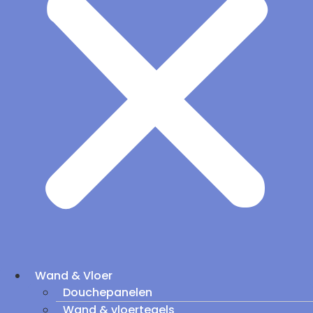
Wand & Vloer
Douchepanelen
Wand & vloertegels