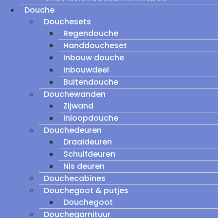
Douche
Douchesets
Regendouche
Handdoucheset
Inbouw douche
inbouwdeel
Buitendouche
Douchewanden
Zijwand
Inloopdouche
Douchedeuren
Draaideuren
Schuifdeuren
Nis deuren
Douchecabines
Douchegoot & putjes
Douchegoot
Douchegarnituur