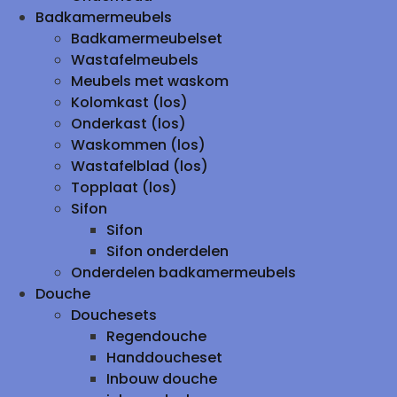
Badkamermeubels
Badkamermeubelset
Wastafelmeubels
Meubels met waskom
Kolomkast (los)
Onderkast (los)
Waskommen (los)
Wastafelblad (los)
Topplaat (los)
Sifon
Sifon
Sifon onderdelen
Onderdelen badkamermeubels
Douche
Douchesets
Regendouche
Handdoucheset
Inbouw douche