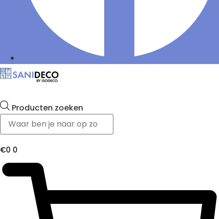
Producten zoeken
€
0
0