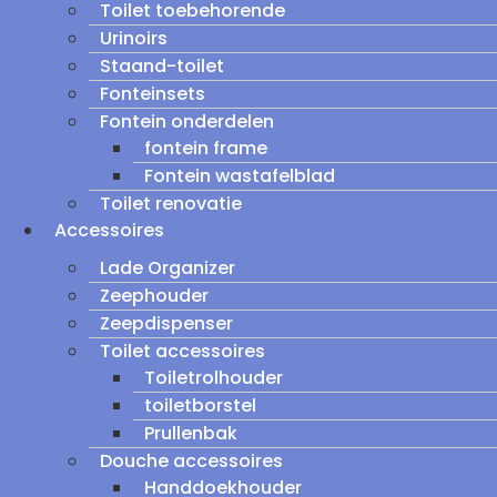
Toilet toebehorende
Urinoirs
Staand-toilet
Fonteinsets
Fontein onderdelen
fontein frame
Fontein wastafelblad
Toilet renovatie
Accessoires
Lade Organizer
Zeephouder
Zeepdispenser
Toilet accessoires
Toiletrolhouder
toiletborstel
Prullenbak
Douche accessoires
Handdoekhouder