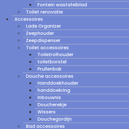
Fontein wastafelblad
Toilet renovatie
Accessoires
Lade Organizer
Zeephouder
Zeepdispenser
Toilet accessoires
Toiletrolhouder
toiletborstel
Prullenbak
Douche accessoires
Handdoekhouder
handdoekring
Inbouwnis
Doucherekje
Wissers
Douchegordijn
Bad accessoires