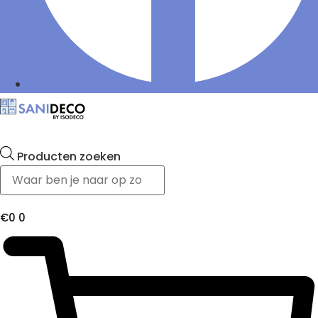
Producten zoeken
€
0
0