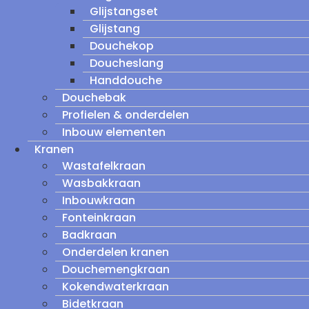
Glijstangset
Glijstang
Douchekop
Doucheslang
Handdouche
Douchebak
Profielen & onderdelen
Inbouw elementen
Kranen
Wastafelkraan
Wasbakkraan
Inbouwkraan
Fonteinkraan
Badkraan
Onderdelen kranen
Douchemengkraan
Kokendwaterkraan
Bidetkraan