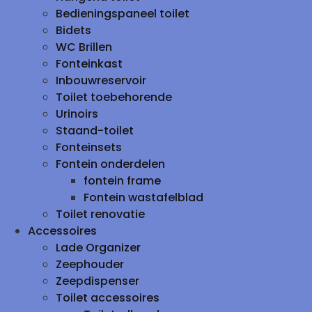
Bedieningspaneel toilet
Bidets
WC Brillen
Fonteinkast
Inbouwreservoir
Toilet toebehorende
Urinoirs
Staand-toilet
Fonteinsets
Fontein onderdelen
fontein frame
Fontein wastafelblad
Toilet renovatie
Accessoires
Lade Organizer
Zeephouder
Zeepdispenser
Toilet accessoires