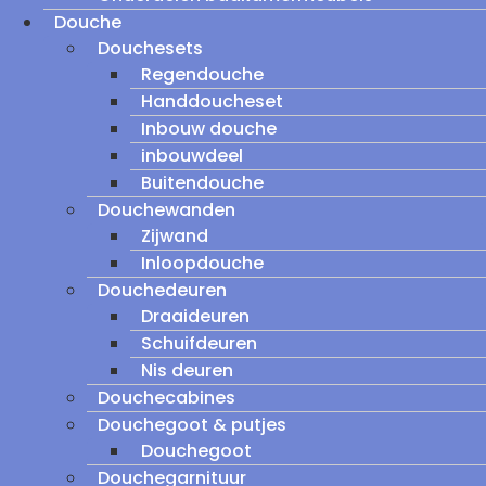
Douche
Douchesets
Regendouche
Handdoucheset
Inbouw douche
inbouwdeel
Buitendouche
Douchewanden
Zijwand
Inloopdouche
Douchedeuren
Draaideuren
Schuifdeuren
Nis deuren
Douchecabines
Douchegoot & putjes
Douchegoot
Douchegarnituur