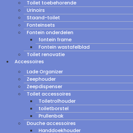
Toilet toebehorende
Urinoirs
Staand-toilet
Fonteinsets
Fontein onderdelen
fontein frame
Fontein wastafelblad
Toilet renovatie
Accessoires
Lade Organizer
Zeephouder
Zeepdispenser
Toilet accessoires
Toiletrolhouder
toiletborstel
Prullenbak
Douche accessoires
Handdoekhouder