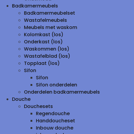
Badkamermeubels
Badkamermeubelset
Wastafelmeubels
Meubels met waskom
Kolomkast (los)
Onderkast (los)
Waskommen (los)
Wastafelblad (los)
Topplaat (los)
Sifon
Sifon
Sifon onderdelen
Onderdelen badkamermeubels
Douche
Douchesets
Regendouche
Handdoucheset
Inbouw douche