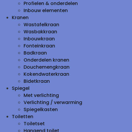
Profielen & onderdelen
Inbouw elementen
Kranen
Wastafelkraan
Wasbakkraan
Inbouwkraan
Fonteinkraan
Badkraan
Onderdelen kranen
Douchemengkraan
Kokendwaterkraan
Bidetkraan
Spiegel
Met verlichting
Verlichting / verwarming
Spiegelkasten
Toiletten
Toiletset
Hangend toilet