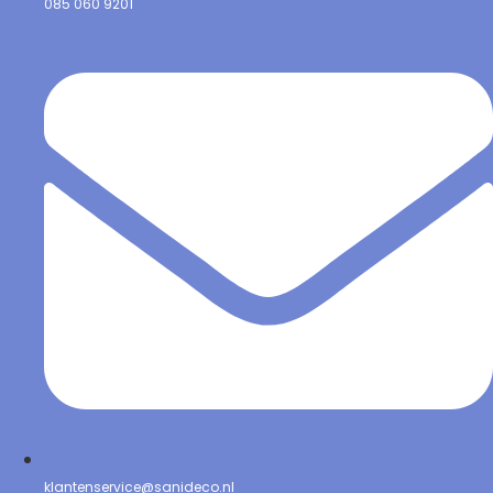
085 060 9201
klantenservice@sanideco.nl