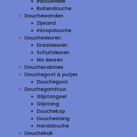
inbouwdeel
Buitendouche
Douchewanden
Zijwand
Inloopdouche
Douchedeuren
Draaideuren
Schuifdeuren
Nis deuren
Douchecabines
Douchegoot & putjes
Douchegoot
Douchegarnituur
Glijstangset
Glijstang
Douchekop
Doucheslang
Handdouche
Douchebak