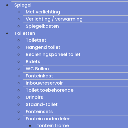
Spiegel
Met verlichting
Verlichting / verwarming
Spiegelkasten
Toiletten
Toiletset
Hangend toilet
Bedieningspaneel toilet
Bidets
WC Brillen
Fonteinkast
Inbouwreservoir
Toilet toebehorende
Urinoirs
Staand-toilet
Fonteinsets
Fontein onderdelen
fontein frame