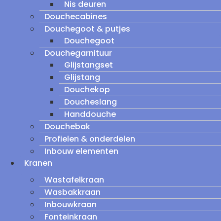
Nis deuren
Douchecabines
Douchegoot & putjes
Douchegoot
Douchegarnituur
Glijstangset
Glijstang
Douchekop
Doucheslang
Handdouche
Douchebak
Profielen & onderdelen
Inbouw elementen
Kranen
Wastafelkraan
Wasbakkraan
Inbouwkraan
Fonteinkraan