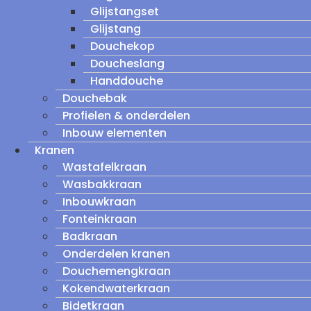
Glijstangset
Glijstang
Douchekop
Doucheslang
Handdouche
Douchebak
Profielen & onderdelen
Inbouw elementen
Kranen
Wastafelkraan
Wasbakkraan
Inbouwkraan
Fonteinkraan
Badkraan
Onderdelen kranen
Douchemengkraan
Kokendwaterkraan
Bidetkraan