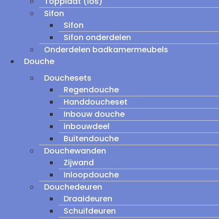
Topplaat (los)
Sifon
Sifon
Sifon onderdelen
Onderdelen badkamermeubels
Douche
Douchesets
Regendouche
Handdoucheset
Inbouw douche
inbouwdeel
Buitendouche
Douchewanden
Zijwand
Inloopdouche
Douchedeuren
Draaideuren
Schuifdeuren