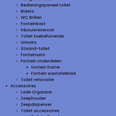
Bedieningspaneel toilet
Bidets
WC Brillen
Fonteinkast
Inbouwreservoir
Toilet toebehorende
Urinoirs
Staand-toilet
Fonteinsets
Fontein onderdelen
fontein frame
Fontein wastafelblad
Toilet renovatie
Accessoires
Lade Organizer
Zeephouder
Zeepdispenser
Toilet accessoires