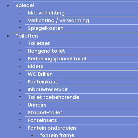
Spiegel
Met verlichting
Verlichting / verwarming
Spiegelkasten
Toiletten
Toiletset
Hangend toilet
Bedieningspaneel toilet
Bidets
WC Brillen
Fonteinkast
Inbouwreservoir
Toilet toebehorende
Urinoirs
Staand-toilet
Fonteinsets
Fontein onderdelen
fontein frame