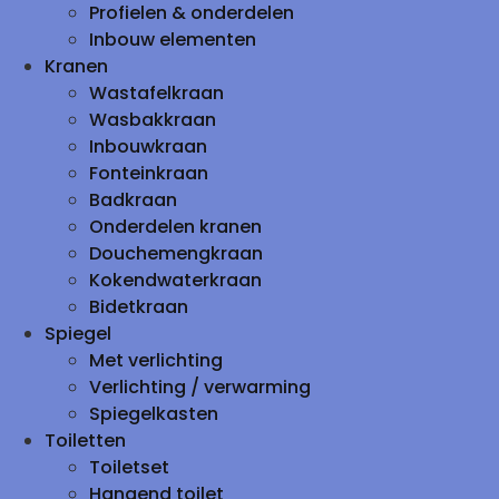
Profielen & onderdelen
Inbouw elementen
Kranen
Wastafelkraan
Wasbakkraan
Inbouwkraan
Fonteinkraan
Badkraan
Onderdelen kranen
Douchemengkraan
Kokendwaterkraan
Bidetkraan
Spiegel
Met verlichting
Verlichting / verwarming
Spiegelkasten
Toiletten
Toiletset
Hangend toilet