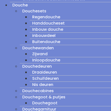
Douche
Douchesets
Regendouche
Handdoucheset
Inbouw douche
inbouwdeel
Buitendouche
Douchewanden
Zijwand
Inloopdouche
Douchedeuren
Draaideuren
Schuifdeuren
Nis deuren
Douchecabines
Douchegoot & putjes
Douchegoot
Douchegarnituur