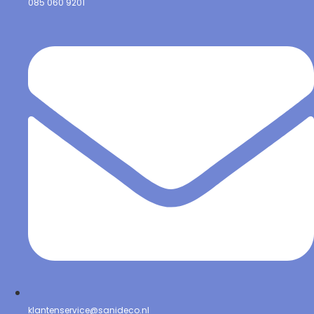
085 060 9201
klantenservice@sanideco.nl