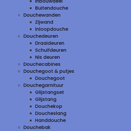
inbouwdeel
Buitendouche
Douchewanden
Zijwand
Inloopdouche
Douchedeuren
Draaideuren
Schuifdeuren
Nis deuren
Douchecabines
Douchegoot & putjes
Douchegoot
Douchegarnituur
Glijstangset
Glijstang
Douchekop
Doucheslang
Handdouche
Douchebak