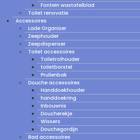
Fontein wastafelblad
Toilet renovatie
Accessoires
Lade Organizer
Zeephouder
Zeepdispenser
Toilet accessoires
Toiletrolhouder
toiletborstel
Prullenbak
Douche accessoires
Handdoekhouder
handdoekring
Inbouwnis
Doucherekje
Wissers
Douchegordijn
Bad accessoires