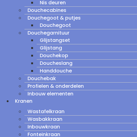
Nis deuren
Douchecabines
Douchegoot & putjes
Douchegoot
Douchegarnituur
Glijstangset
Glijstang
Douchekop
Doucheslang
Handdouche
Douchebak
Profielen & onderdelen
Inbouw elementen
Kranen
Wastafelkraan
Wasbakkraan
Inbouwkraan
Fonteinkraan