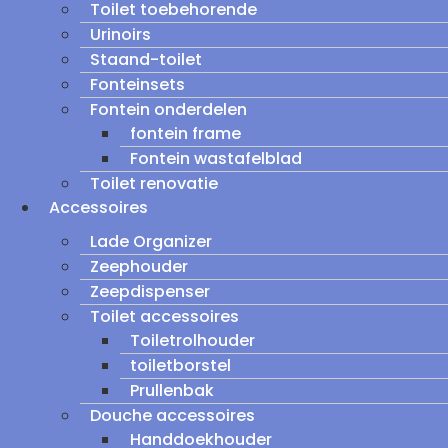
Toilet toebehorende
Urinoirs
Staand-toilet
Fonteinsets
Fontein onderdelen
fontein frame
Fontein wastafelblad
Toilet renovatie
Accessoires
Lade Organizer
Zeephouder
Zeepdispenser
Toilet accessoires
Toiletrolhouder
toiletborstel
Prullenbak
Douche accessoires
Handdoekhouder