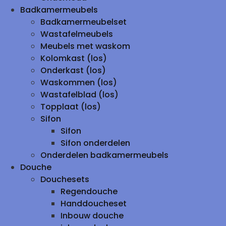
Badkamermeubels
Badkamermeubelset
Wastafelmeubels
Meubels met waskom
Kolomkast (los)
Onderkast (los)
Waskommen (los)
Wastafelblad (los)
Topplaat (los)
Sifon
Sifon
Sifon onderdelen
Onderdelen badkamermeubels
Douche
Douchesets
Regendouche
Handdoucheset
Inbouw douche