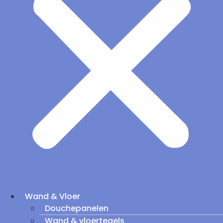
Wand & Vloer
Douchepanelen
Wand & vloertegels