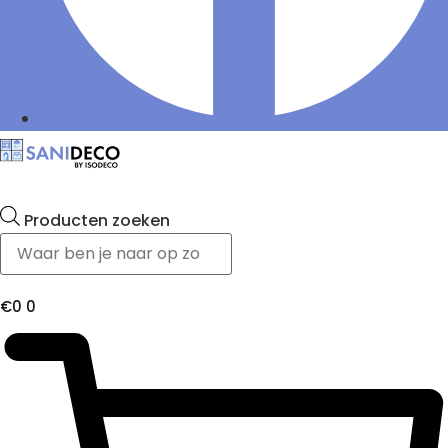
Producten zoeken
€
0
0