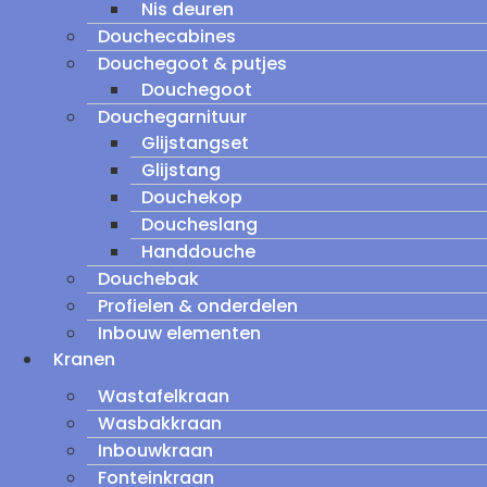
Nis deuren
Douchecabines
Douchegoot & putjes
Douchegoot
Douchegarnituur
Glijstangset
Glijstang
Douchekop
Doucheslang
Handdouche
Douchebak
Profielen & onderdelen
Inbouw elementen
Kranen
Wastafelkraan
Wasbakkraan
Inbouwkraan
Fonteinkraan