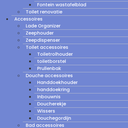
Fontein wastafelblad
Toilet renovatie
Accessoires
Lade Organizer
Zeephouder
Zeepdispenser
Toilet accessoires
Toiletrolhouder
toiletborstel
Prullenbak
Douche accessoires
Handdoekhouder
handdoekring
Inbouwnis
Doucherekje
Wissers
Douchegordijn
Bad accessoires