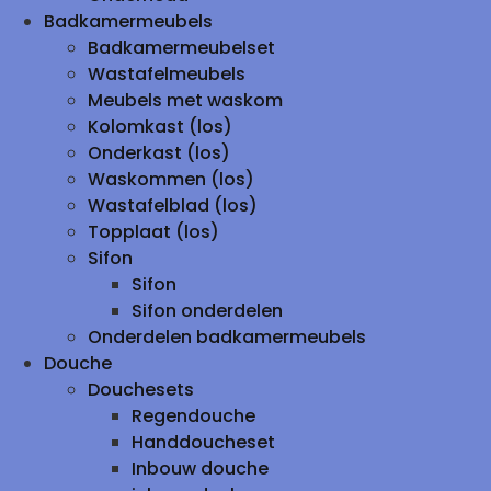
Badkamermeubels
Badkamermeubelset
Wastafelmeubels
Meubels met waskom
Kolomkast (los)
Onderkast (los)
Waskommen (los)
Wastafelblad (los)
Topplaat (los)
Sifon
Sifon
Sifon onderdelen
Onderdelen badkamermeubels
Douche
Douchesets
Regendouche
Handdoucheset
Inbouw douche