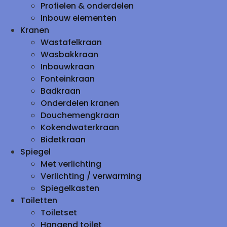
Profielen & onderdelen
Inbouw elementen
Kranen
Wastafelkraan
Wasbakkraan
Inbouwkraan
Fonteinkraan
Badkraan
Onderdelen kranen
Douchemengkraan
Kokendwaterkraan
Bidetkraan
Spiegel
Met verlichting
Verlichting / verwarming
Spiegelkasten
Toiletten
Toiletset
Hangend toilet