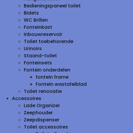
Bedieningspaneel toilet
Bidets
WC Brillen
Fonteinkast
Inbouwreservoir
Toilet toebehorende
Urinoirs
Staand-toilet
Fonteinsets
Fontein onderdelen
fontein frame
Fontein wastafelblad
Toilet renovatie
Accessoires
Lade Organizer
Zeephouder
Zeepdispenser
Toilet accessoires