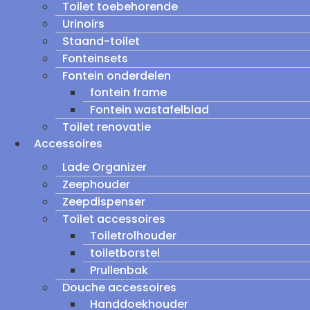
Toilet toebehorende
Urinoirs
Staand-toilet
Fonteinsets
Fontein onderdelen
fontein frame
Fontein wastafelblad
Toilet renovatie
Accessoires
Lade Organizer
Zeephouder
Zeepdispenser
Toilet accessoires
Toiletrolhouder
toiletborstel
Prullenbak
Douche accessoires
Handdoekhouder