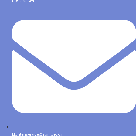
085 060 9201
klantenservice@sanideco.nl