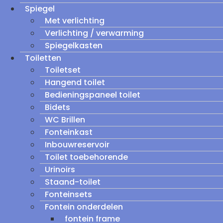
Spiegel
Met verlichting
Verlichting / verwarming
Spiegelkasten
Toiletten
Toiletset
Hangend toilet
Bedieningspaneel toilet
Bidets
WC Brillen
Fonteinkast
Inbouwreservoir
Toilet toebehorende
Urinoirs
Staand-toilet
Fonteinsets
Fontein onderdelen
fontein frame