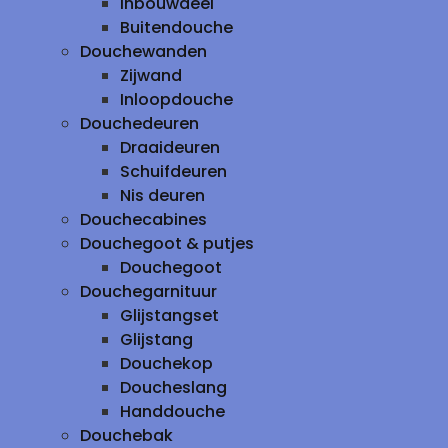
inbouwdeel
Buitendouche
Douchewanden
Zijwand
Inloopdouche
Douchedeuren
Draaideuren
Schuifdeuren
Nis deuren
Douchecabines
Douchegoot & putjes
Douchegoot
Douchegarnituur
Glijstangset
Glijstang
Douchekop
Doucheslang
Handdouche
Douchebak