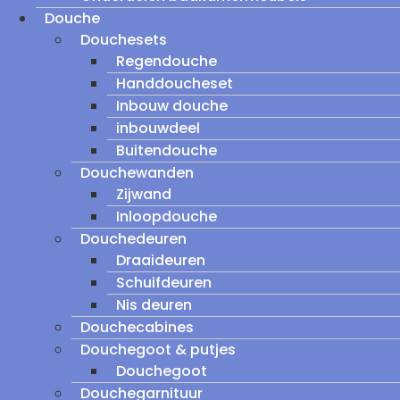
Douche
Douchesets
Regendouche
Handdoucheset
Inbouw douche
inbouwdeel
Buitendouche
Douchewanden
Zijwand
Inloopdouche
Douchedeuren
Draaideuren
Schuifdeuren
Nis deuren
Douchecabines
Douchegoot & putjes
Douchegoot
Douchegarnituur