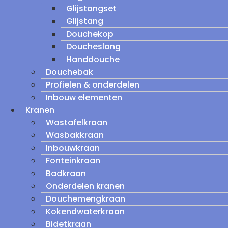
Glijstangset
Glijstang
Douchekop
Doucheslang
Handdouche
Douchebak
Profielen & onderdelen
Inbouw elementen
Kranen
Wastafelkraan
Wasbakkraan
Inbouwkraan
Fonteinkraan
Badkraan
Onderdelen kranen
Douchemengkraan
Kokendwaterkraan
Bidetkraan