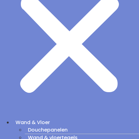
Wand & Vloer
Douchepanelen
Wand & vloertegels