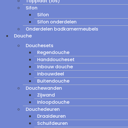
Topplaat (los)
Sifon
Sifon
Sifon onderdelen
Onderdelen badkamermeubels
Douche
Douchesets
Regendouche
Handdoucheset
Inbouw douche
inbouwdeel
Buitendouche
Douchewanden
Zijwand
Inloopdouche
Douchedeuren
Draaideuren
Schuifdeuren