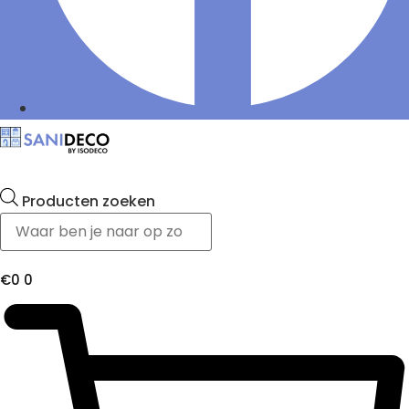
Producten zoeken
€
0
0