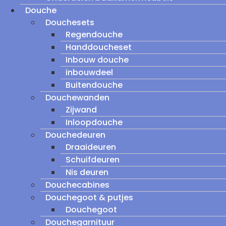
Douche
Douchesets
Regendouche
Handdoucheset
Inbouw douche
inbouwdeel
Buitendouche
Douchewanden
Zijwand
Inloopdouche
Douchedeuren
Draaideuren
Schuifdeuren
Nis deuren
Douchecabines
Douchegoot & putjes
Douchegoot
Douchegarnituur