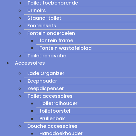
Toilet toebehorende
Urinoirs
Staand-toilet
Fonteinsets
Fontein onderdelen
fontein frame
Fontein wastafelblad
Toilet renovatie
Accessoires
Lade Organizer
Zeephouder
Zeepdispenser
Toilet accessoires
Toiletrolhouder
toiletborstel
Prullenbak
Douche accessoires
Handdoekhouder