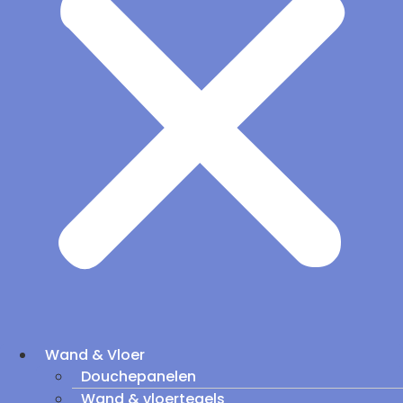
Wand & Vloer
Douchepanelen
Wand & vloertegels