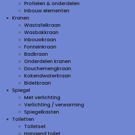
Profielen & onderdelen
Inbouw elementen
Kranen
Wastafelkraan
Wasbakkraan
Inbouwkraan
Fonteinkraan
Badkraan
Onderdelen kranen
Douchemengkraan
Kokendwaterkraan
Bidetkraan
Spiegel
Met verlichting
Verlichting / verwarming
Spiegelkasten
Toiletten
Toiletset
Hangend toilet