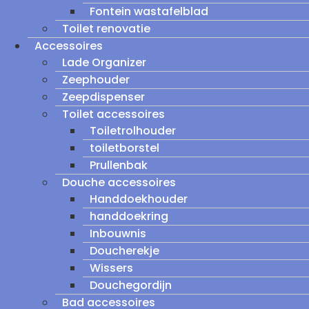
Fontein wastafelblad
Toilet renovatie
Accessoires
Lade Organizer
Zeephouder
Zeepdispenser
Toilet accessoires
Toiletrolhouder
toiletborstel
Prullenbak
Douche accessoires
Handdoekhouder
handdoekring
Inbouwnis
Doucherekje
Wissers
Douchegordijn
Bad accessoires