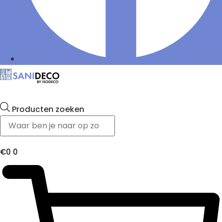
Producten zoeken
€
0
0