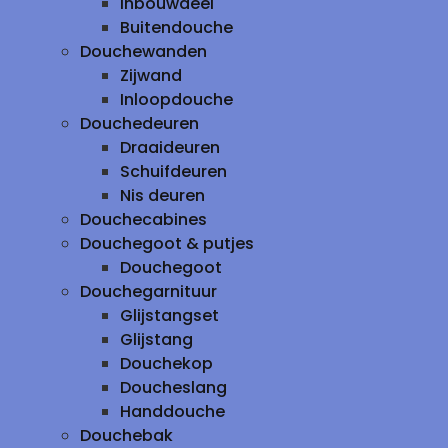
inbouwdeel
Buitendouche
Douchewanden
Zijwand
Inloopdouche
Douchedeuren
Draaideuren
Schuifdeuren
Nis deuren
Douchecabines
Douchegoot & putjes
Douchegoot
Douchegarnituur
Glijstangset
Glijstang
Douchekop
Doucheslang
Handdouche
Douchebak