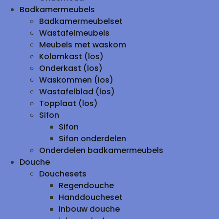
Badkamermeubels
Badkamermeubelset
Wastafelmeubels
Meubels met waskom
Kolomkast (los)
Onderkast (los)
Waskommen (los)
Wastafelblad (los)
Topplaat (los)
Sifon
Sifon
Sifon onderdelen
Onderdelen badkamermeubels
Douche
Douchesets
Regendouche
Handdoucheset
Inbouw douche