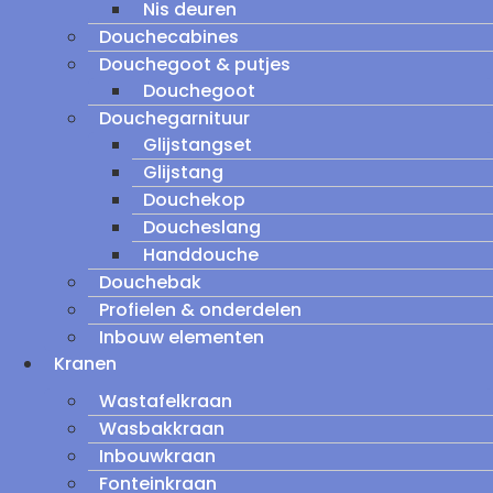
Nis deuren
Douchecabines
Douchegoot & putjes
Douchegoot
Douchegarnituur
Glijstangset
Glijstang
Douchekop
Doucheslang
Handdouche
Douchebak
Profielen & onderdelen
Inbouw elementen
Kranen
Wastafelkraan
Wasbakkraan
Inbouwkraan
Fonteinkraan