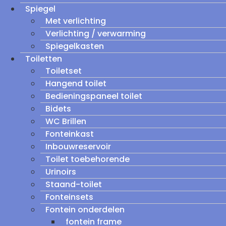
Spiegel
Met verlichting
Verlichting / verwarming
Spiegelkasten
Toiletten
Toiletset
Hangend toilet
Bedieningspaneel toilet
Bidets
WC Brillen
Fonteinkast
Inbouwreservoir
Toilet toebehorende
Urinoirs
Staand-toilet
Fonteinsets
Fontein onderdelen
fontein frame