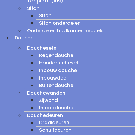
Topplaat (los)
Sifon
Sifon
Sifon onderdelen
Onderdelen badkamermeubels
Douche
Douchesets
Regendouche
Handdoucheset
Inbouw douche
inbouwdeel
Buitendouche
Douchewanden
Zijwand
Inloopdouche
Douchedeuren
Draaideuren
Schuifdeuren