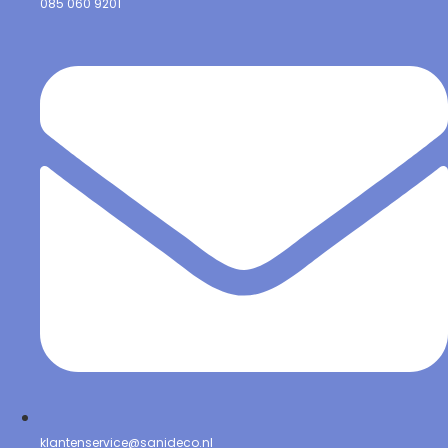
085 060 9201
klantenservice@sanideco.nl