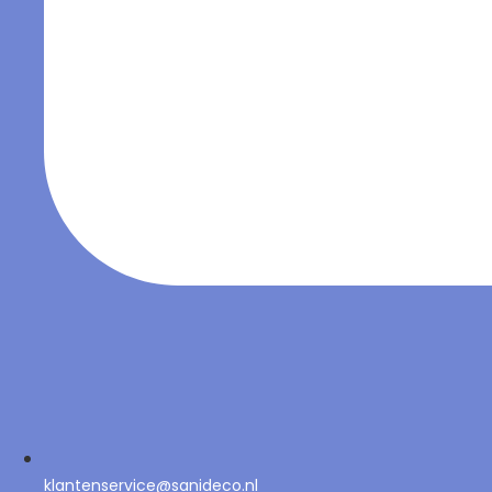
klantenservice@sanideco.nl