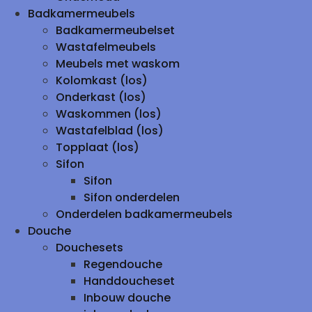
Badkamermeubels
Badkamermeubelset
Wastafelmeubels
Meubels met waskom
Kolomkast (los)
Onderkast (los)
Waskommen (los)
Wastafelblad (los)
Topplaat (los)
Sifon
Sifon
Sifon onderdelen
Onderdelen badkamermeubels
Douche
Douchesets
Regendouche
Handdoucheset
Inbouw douche