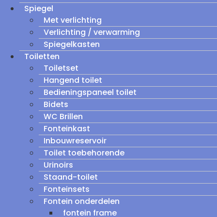
Spiegel
Met verlichting
Verlichting / verwarming
Spiegelkasten
Toiletten
Toiletset
Hangend toilet
Bedieningspaneel toilet
Bidets
WC Brillen
Fonteinkast
Inbouwreservoir
Toilet toebehorende
Urinoirs
Staand-toilet
Fonteinsets
Fontein onderdelen
fontein frame