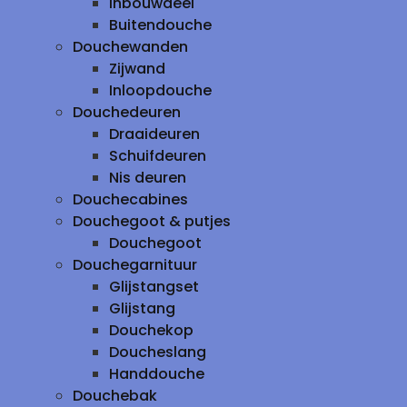
inbouwdeel
Buitendouche
Douchewanden
Zijwand
Inloopdouche
Douchedeuren
Draaideuren
Schuifdeuren
Nis deuren
Douchecabines
Douchegoot & putjes
Douchegoot
Douchegarnituur
Glijstangset
Glijstang
Douchekop
Doucheslang
Handdouche
Douchebak