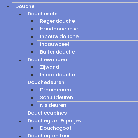
Douche
Douchesets
Regendouche
Handdoucheset
Inbouw douche
inbouwdeel
Buitendouche
Douchewanden
Zijwand
Inloopdouche
Douchedeuren
Draaideuren
Schuifdeuren
Nis deuren
Douchecabines
Douchegoot & putjes
Douchegoot
Douchegarnituur