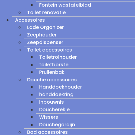
Fontein wastafelblad
Toilet renovatie
Accessoires
Lade Organizer
Zeephouder
Zeepdispenser
Toilet accessoires
Toiletrolhouder
toiletborstel
Prullenbak
Douche accessoires
Handdoekhouder
handdoekring
Inbouwnis
Doucherekje
Wissers
Douchegordijn
Bad accessoires