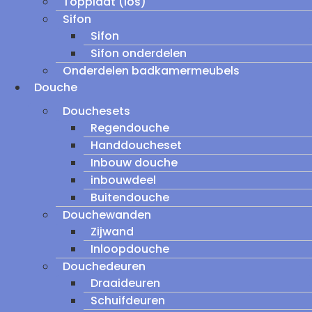
Topplaat (los)
Sifon
Sifon
Sifon onderdelen
Onderdelen badkamermeubels
Douche
Douchesets
Regendouche
Handdoucheset
Inbouw douche
inbouwdeel
Buitendouche
Douchewanden
Zijwand
Inloopdouche
Douchedeuren
Draaideuren
Schuifdeuren