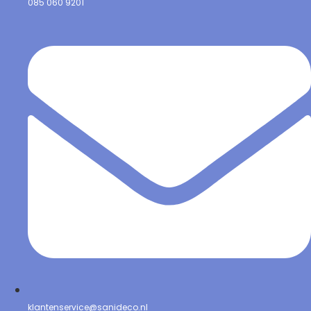
085 060 9201
klantenservice@sanideco.nl