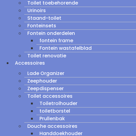
Toilet toebehorende
Urinoirs
Staand-toilet
Fonteinsets
Fontein onderdelen
fontein frame
Fontein wastafelblad
Toilet renovatie
Accessoires
Lade Organizer
Zeephouder
Zeepdispenser
Toilet accessoires
Toiletrolhouder
toiletborstel
Prullenbak
Douche accessoires
Handdoekhouder