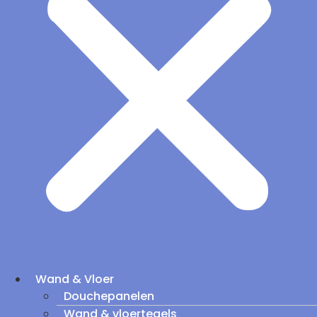
Wand & Vloer
Douchepanelen
Wand & vloertegels