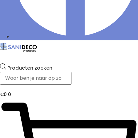
Producten zoeken
€
0
0