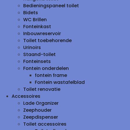
Bedieningspaneel toilet
Bidets
WC Brillen
Fonteinkast
Inbouwreservoir
Toilet toebehorende
Urinoirs
Staand-toilet
Fonteinsets
Fontein onderdelen
fontein frame
Fontein wastafelblad
Toilet renovatie
Accessoires
Lade Organizer
Zeephouder
Zeepdispenser
Toilet accessoires