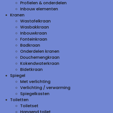
Profielen & onderdelen
Inbouw elementen
Kranen
Wastafelkraan
Wasbakkraan
Inbouwkraan
Fonteinkraan
Badkraan
Onderdelen kranen
Douchemengkraan
Kokendwaterkraan
Bidetkraan
Spiegel
Met verlichting
Verlichting / verwarming
Spiegelkasten
Toiletten
Toiletset
Hangend toilet