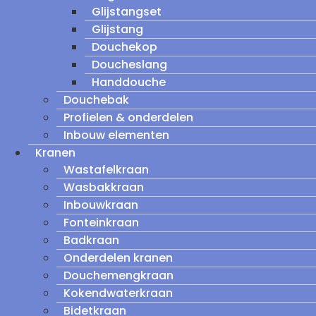
Glijstangset
Glijstang
Douchekop
Doucheslang
Handdouche
Douchebak
Profielen & onderdelen
Inbouw elementen
Kranen
Wastafelkraan
Wasbakkraan
Inbouwkraan
Fonteinkraan
Badkraan
Onderdelen kranen
Douchemengkraan
Kokendwaterkraan
Bidetkraan