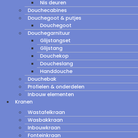
Nis deuren
Douchecabines
Douchegoot & putjes
Douchegoot
Douchegarnituur
Glijstangset
Glijstang
Douchekop
Doucheslang
Handdouche
Douchebak
Profielen & onderdelen
Inbouw elementen
Kranen
Wastafelkraan
Wasbakkraan
Inbouwkraan
Fonteinkraan