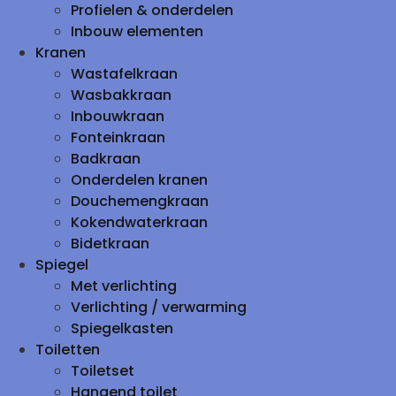
Profielen & onderdelen
Inbouw elementen
Kranen
Wastafelkraan
Wasbakkraan
Inbouwkraan
Fonteinkraan
Badkraan
Onderdelen kranen
Douchemengkraan
Kokendwaterkraan
Bidetkraan
Spiegel
Met verlichting
Verlichting / verwarming
Spiegelkasten
Toiletten
Toiletset
Hangend toilet