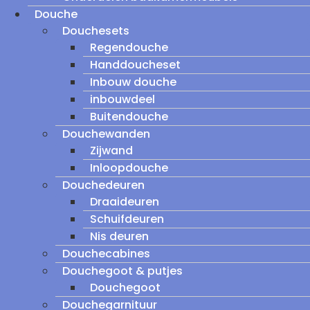
Douche
Douchesets
Regendouche
Handdoucheset
Inbouw douche
inbouwdeel
Buitendouche
Douchewanden
Zijwand
Inloopdouche
Douchedeuren
Draaideuren
Schuifdeuren
Nis deuren
Douchecabines
Douchegoot & putjes
Douchegoot
Douchegarnituur