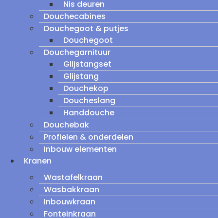
Nis deuren
Douchecabines
Douchegoot & putjes
Douchegoot
Douchegarnituur
Glijstangset
Glijstang
Douchekop
Doucheslang
Handdouche
Douchebak
Profielen & onderdelen
Inbouw elementen
Kranen
Wastafelkraan
Wasbakkraan
Inbouwkraan
Fonteinkraan