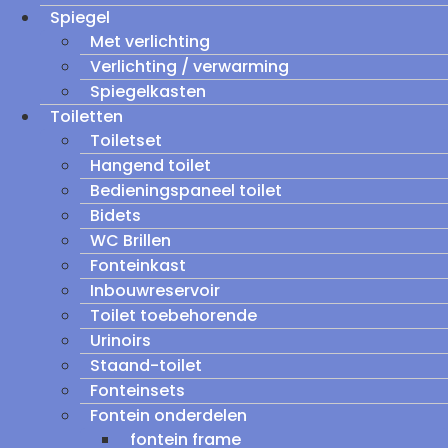
Spiegel
Met verlichting
Verlichting / verwarming
Spiegelkasten
Toiletten
Toiletset
Hangend toilet
Bedieningspaneel toilet
Bidets
WC Brillen
Fonteinkast
Inbouwreservoir
Toilet toebehorende
Urinoirs
Staand-toilet
Fonteinsets
Fontein onderdelen
fontein frame