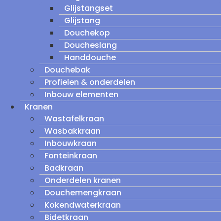
Glijstangset
Glijstang
Douchekop
Doucheslang
Handdouche
Douchebak
Profielen & onderdelen
Inbouw elementen
Kranen
Wastafelkraan
Wasbakkraan
Inbouwkraan
Fonteinkraan
Badkraan
Onderdelen kranen
Douchemengkraan
Kokendwaterkraan
Bidetkraan