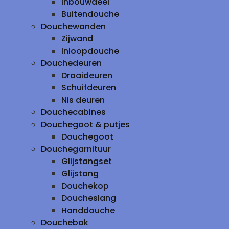
inbouwdeel
Buitendouche
Douchewanden
Zijwand
Inloopdouche
Douchedeuren
Draaideuren
Schuifdeuren
Nis deuren
Douchecabines
Douchegoot & putjes
Douchegoot
Douchegarnituur
Glijstangset
Glijstang
Douchekop
Doucheslang
Handdouche
Douchebak