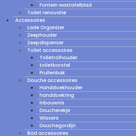
Fontein wastafelblad
Toilet renovatie
Accessoires
Lade Organizer
Zeephouder
Zeepdispenser
Toilet accessoires
Toiletrolhouder
toiletborstel
Prullenbak
Douche accessoires
Handdoekhouder
handdoekring
Inbouwnis
Doucherekje
Wissers
Douchegordijn
Bad accessoires