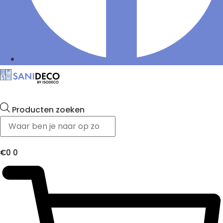
Producten zoeken
€
0
0