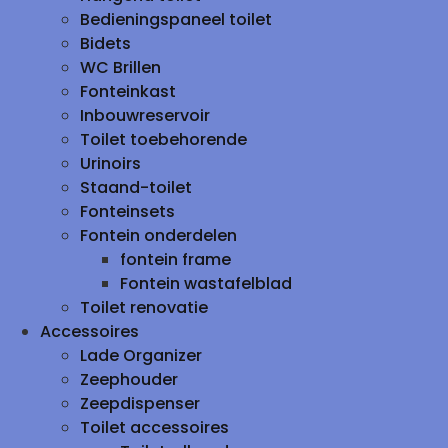
Bedieningspaneel toilet
Bidets
WC Brillen
Fonteinkast
Inbouwreservoir
Toilet toebehorende
Urinoirs
Staand-toilet
Fonteinsets
Fontein onderdelen
fontein frame
Fontein wastafelblad
Toilet renovatie
Accessoires
Lade Organizer
Zeephouder
Zeepdispenser
Toilet accessoires