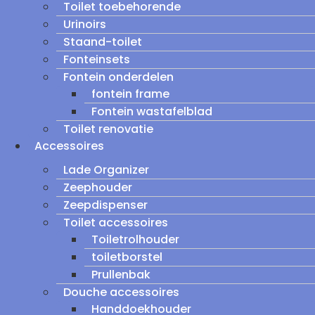
Toilet toebehorende
Urinoirs
Staand-toilet
Fonteinsets
Fontein onderdelen
fontein frame
Fontein wastafelblad
Toilet renovatie
Accessoires
Lade Organizer
Zeephouder
Zeepdispenser
Toilet accessoires
Toiletrolhouder
toiletborstel
Prullenbak
Douche accessoires
Handdoekhouder