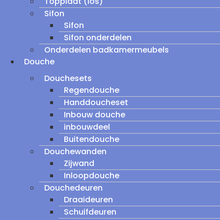
Topplaat (los)
Sifon
Sifon
Sifon onderdelen
Onderdelen badkamermeubels
Douche
Douchesets
Regendouche
Handdoucheset
Inbouw douche
inbouwdeel
Buitendouche
Douchewanden
Zijwand
Inloopdouche
Douchedeuren
Draaideuren
Schuifdeuren