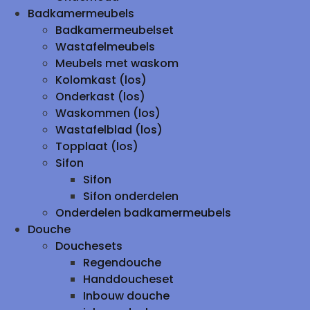
Badkamermeubels
Badkamermeubelset
Wastafelmeubels
Meubels met waskom
Kolomkast (los)
Onderkast (los)
Waskommen (los)
Wastafelblad (los)
Topplaat (los)
Sifon
Sifon
Sifon onderdelen
Onderdelen badkamermeubels
Douche
Douchesets
Regendouche
Handdoucheset
Inbouw douche