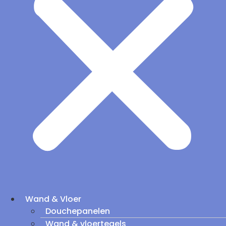
Wand & Vloer
Douchepanelen
Wand & vloertegels