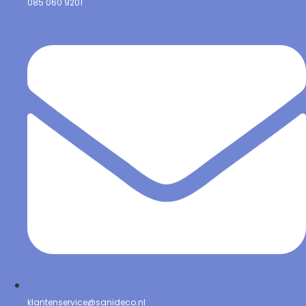
085 060 9201
klantenservice@sanideco.nl