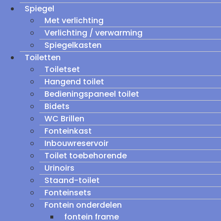
Spiegel
Met verlichting
Verlichting / verwarming
Spiegelkasten
Toiletten
Toiletset
Hangend toilet
Bedieningspaneel toilet
Bidets
WC Brillen
Fonteinkast
Inbouwreservoir
Toilet toebehorende
Urinoirs
Staand-toilet
Fonteinsets
Fontein onderdelen
fontein frame