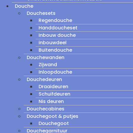
Douche
Douchesets
Regendouche
Handdoucheset
Inbouw douche
inbouwdeel
Buitendouche
Douchewanden
Zijwand
Inloopdouche
Douchedeuren
Draaideuren
Schuifdeuren
Nis deuren
Douchecabines
Douchegoot & putjes
Douchegoot
Douchegarnituur