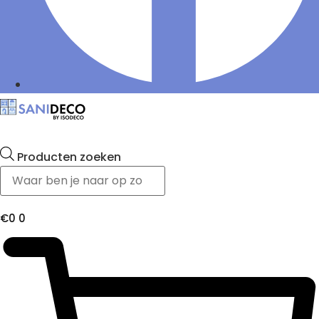
Producten zoeken
€
0
0