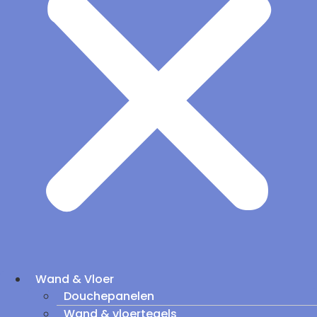
Wand & Vloer
Douchepanelen
Wand & vloertegels