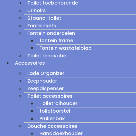
Toilet toebehorende
Urinoirs
Staand-toilet
Fonteinsets
Fontein onderdelen
fontein frame
Fontein wastafelblad
Toilet renovatie
Accessoires
Lade Organizer
Zeephouder
Zeepdispenser
Toilet accessoires
Toiletrolhouder
toiletborstel
Prullenbak
Douche accessoires
Handdoekhouder