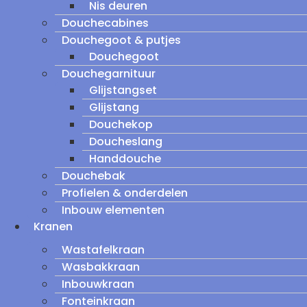
Nis deuren
Douchecabines
Douchegoot & putjes
Douchegoot
Douchegarnituur
Glijstangset
Glijstang
Douchekop
Doucheslang
Handdouche
Douchebak
Profielen & onderdelen
Inbouw elementen
Kranen
Wastafelkraan
Wasbakkraan
Inbouwkraan
Fonteinkraan