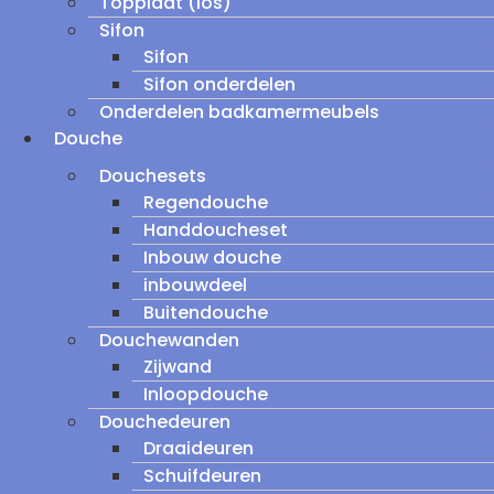
Topplaat (los)
Sifon
Sifon
Sifon onderdelen
Onderdelen badkamermeubels
Douche
Douchesets
Regendouche
Handdoucheset
Inbouw douche
inbouwdeel
Buitendouche
Douchewanden
Zijwand
Inloopdouche
Douchedeuren
Draaideuren
Schuifdeuren