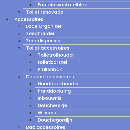
Fontein wastafelblad
Toilet renovatie
Accessoires
Lade Organizer
Zeephouder
Zeepdispenser
Toilet accessoires
Toiletrolhouder
toiletborstel
Prullenbak
Douche accessoires
Handdoekhouder
handdoekring
Inbouwnis
Doucherekje
Wissers
Douchegordijn
Bad accessoires