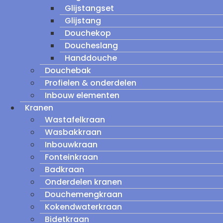
Glijstangset
Glijstang
Douchekop
Doucheslang
Handdouche
Douchebak
Profielen & onderdelen
Inbouw elementen
Kranen
Wastafelkraan
Wasbakkraan
Inbouwkraan
Fonteinkraan
Badkraan
Onderdelen kranen
Douchemengkraan
Kokendwaterkraan
Bidetkraan