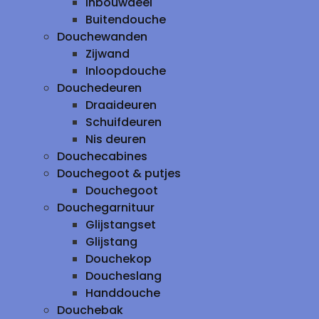
inbouwdeel
Buitendouche
Douchewanden
Zijwand
Inloopdouche
Douchedeuren
Draaideuren
Schuifdeuren
Nis deuren
Douchecabines
Douchegoot & putjes
Douchegoot
Douchegarnituur
Glijstangset
Glijstang
Douchekop
Doucheslang
Handdouche
Douchebak