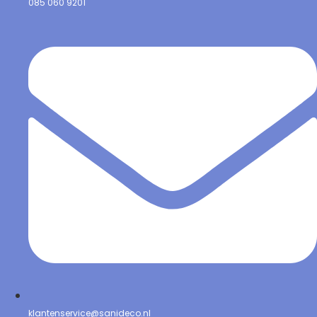
085 060 9201
klantenservice@sanideco.nl