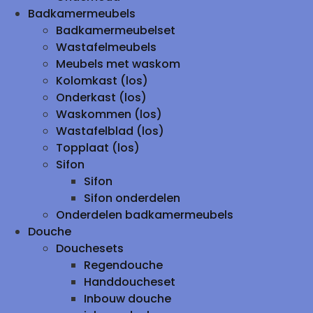
Badkamermeubels
Badkamermeubelset
Wastafelmeubels
Meubels met waskom
Kolomkast (los)
Onderkast (los)
Waskommen (los)
Wastafelblad (los)
Topplaat (los)
Sifon
Sifon
Sifon onderdelen
Onderdelen badkamermeubels
Douche
Douchesets
Regendouche
Handdoucheset
Inbouw douche