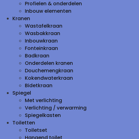
Profielen & onderdelen
Inbouw elementen
Kranen
Wastafelkraan
Wasbakkraan
Inbouwkraan
Fonteinkraan
Badkraan
Onderdelen kranen
Douchemengkraan
Kokendwaterkraan
Bidetkraan
Spiegel
Met verlichting
Verlichting / verwarming
Spiegelkasten
Toiletten
Toiletset
Hangend toilet