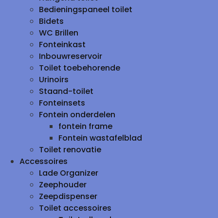
Bedieningspaneel toilet
Bidets
WC Brillen
Fonteinkast
Inbouwreservoir
Toilet toebehorende
Urinoirs
Staand-toilet
Fonteinsets
Fontein onderdelen
fontein frame
Fontein wastafelblad
Toilet renovatie
Accessoires
Lade Organizer
Zeephouder
Zeepdispenser
Toilet accessoires