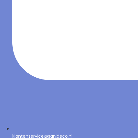
klantenservice@sanideco.nl