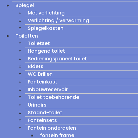
Spiegel
Met verlichting
Verlichting / verwarming
Spiegelkasten
Toiletten
Toiletset
Hangend toilet
Bedieningspaneel toilet
Bidets
WC Brillen
Fonteinkast
Inbouwreservoir
Toilet toebehorende
Urinoirs
Staand-toilet
Fonteinsets
Fontein onderdelen
fontein frame