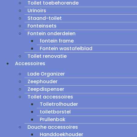
Toilet toebehorende
Urinoirs
Staand-toilet
Fonteinsets
Fontein onderdelen
fontein frame
Fontein wastafelblad
Toilet renovatie
Accessoires
Lade Organizer
Zeephouder
Zeepdispenser
Toilet accessoires
Toiletrolhouder
toiletborstel
Prullenbak
Douche accessoires
Handdoekhouder