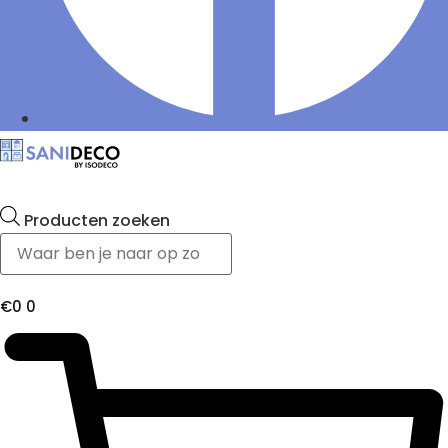
Producten zoeken
€
0
0