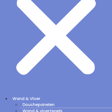
Wand & Vloer
Douchepanelen
Wand & vloertegels