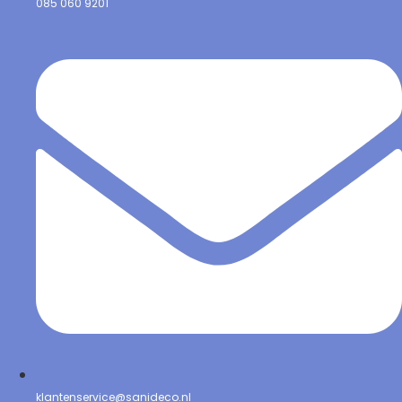
085 060 9201
klantenservice@sanideco.nl