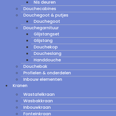
Nis deuren
Douchecabines
Douchegoot & putjes
Douchegoot
Douchegarnituur
Glijstangset
Glijstang
Douchekop
Doucheslang
Handdouche
Douchebak
Profielen & onderdelen
Inbouw elementen
Kranen
Wastafelkraan
Wasbakkraan
Inbouwkraan
Fonteinkraan