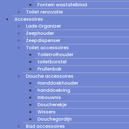
Fontein wastafelblad
Toilet renovatie
Accessoires
Lade Organizer
Zeephouder
Zeepdispenser
Toilet accessoires
Toiletrolhouder
toiletborstel
Prullenbak
Douche accessoires
Handdoekhouder
handdoekring
Inbouwnis
Doucherekje
Wissers
Douchegordijn
Bad accessoires