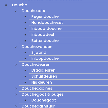
Douche
Douchesets
Regendouche
Handdoucheset
Inbouw douche
inbouwdeel
Buitendouche
Douchewanden
Zijwand
Inloopdouche
Douchedeuren
Draaideuren
Schuifdeuren
Nis deuren
Douchecabines
Douchegoot & putjes
Douchegoot
Douchegarnituur