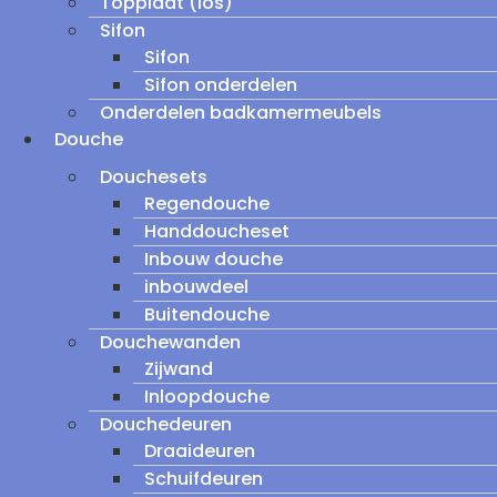
Topplaat (los)
Sifon
Sifon
Sifon onderdelen
Onderdelen badkamermeubels
Douche
Douchesets
Regendouche
Handdoucheset
Inbouw douche
inbouwdeel
Buitendouche
Douchewanden
Zijwand
Inloopdouche
Douchedeuren
Draaideuren
Schuifdeuren