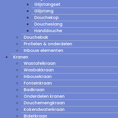
Glijstangset
Glijstang
Douchekop
Doucheslang
Handdouche
Douchebak
Profielen & onderdelen
Inbouw elementen
Kranen
Wastafelkraan
Wasbakkraan
Inbouwkraan
Fonteinkraan
Badkraan
Onderdelen kranen
Douchemengkraan
Kokendwaterkraan
Bidetkraan