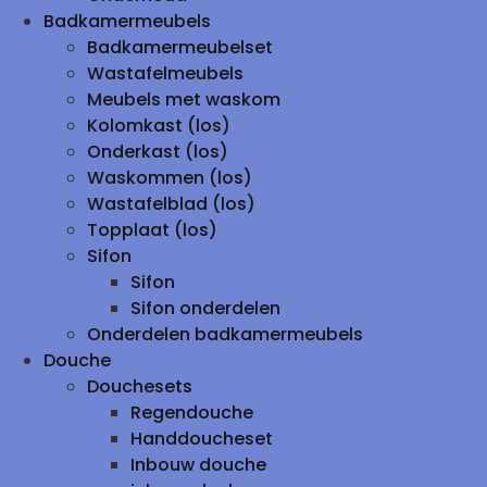
Badkamermeubels
Badkamermeubelset
Wastafelmeubels
Meubels met waskom
Kolomkast (los)
Onderkast (los)
Waskommen (los)
Wastafelblad (los)
Topplaat (los)
Sifon
Sifon
Sifon onderdelen
Onderdelen badkamermeubels
Douche
Douchesets
Regendouche
Handdoucheset
Inbouw douche