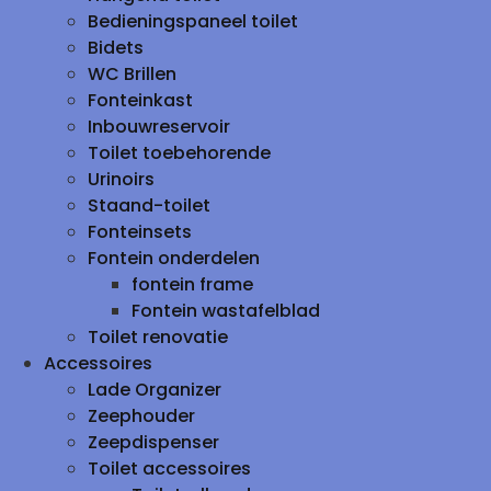
Bedieningspaneel toilet
Bidets
WC Brillen
Fonteinkast
Inbouwreservoir
Toilet toebehorende
Urinoirs
Staand-toilet
Fonteinsets
Fontein onderdelen
fontein frame
Fontein wastafelblad
Toilet renovatie
Accessoires
Lade Organizer
Zeephouder
Zeepdispenser
Toilet accessoires