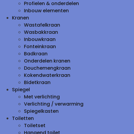
Profielen & onderdelen
Inbouw elementen
Kranen
Wastafelkraan
Wasbakkraan
Inbouwkraan
Fonteinkraan
Badkraan
Onderdelen kranen
Douchemengkraan
Kokendwaterkraan
Bidetkraan
Spiegel
Met verlichting
Verlichting / verwarming
Spiegelkasten
Toiletten
Toiletset
Hangend toilet