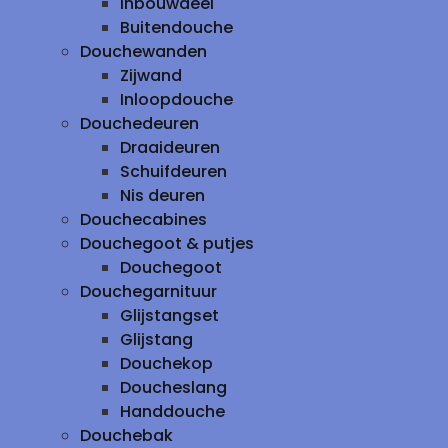
inbouwdeel
Buitendouche
Douchewanden
Zijwand
Inloopdouche
Douchedeuren
Draaideuren
Schuifdeuren
Nis deuren
Douchecabines
Douchegoot & putjes
Douchegoot
Douchegarnituur
Glijstangset
Glijstang
Douchekop
Doucheslang
Handdouche
Douchebak