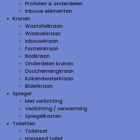
Profielen & onderdelen
Inbouw elementen
Kranen
Wastafelkraan
Wasbakkraan
Inbouwkraan
Fonteinkraan
Badkraan
Onderdelen kranen
Douchemengkraan
Kokendwaterkraan
Bidetkraan
Spiegel
Met verlichting
Verlichting / verwarming
Spiegelkasten
Toiletten
Toiletset
Hangend toilet