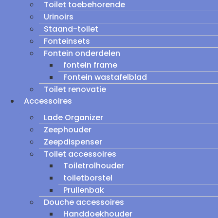
Toilet toebehorende
Urinoirs
Staand-toilet
Fonteinsets
Fontein onderdelen
fontein frame
Fontein wastafelblad
Toilet renovatie
Accessoires
Lade Organizer
Zeephouder
Zeepdispenser
Toilet accessoires
Toiletrolhouder
toiletborstel
Prullenbak
Douche accessoires
Handdoekhouder