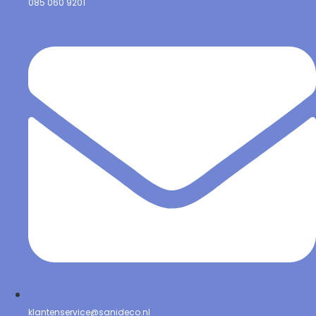
085 060 9201
klantenservice@sanideco.nl