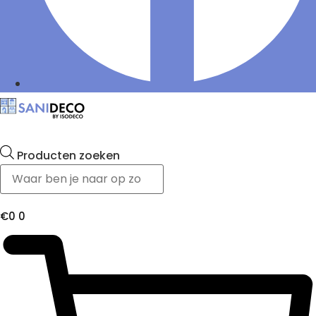
Producten zoeken
€
0
0