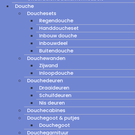
Douche
Douchesets
Regendouche
Handdoucheset
Inbouw douche
inbouwdeel
Buitendouche
Douchewanden
Zijwand
Inloopdouche
Douchedeuren
Draaideuren
Schuifdeuren
Nis deuren
Douchecabines
Douchegoot & putjes
Douchegoot
Douchegarnituur