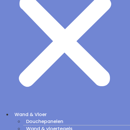
Wand & Vloer
Douchepanelen
Wand & vloertegels