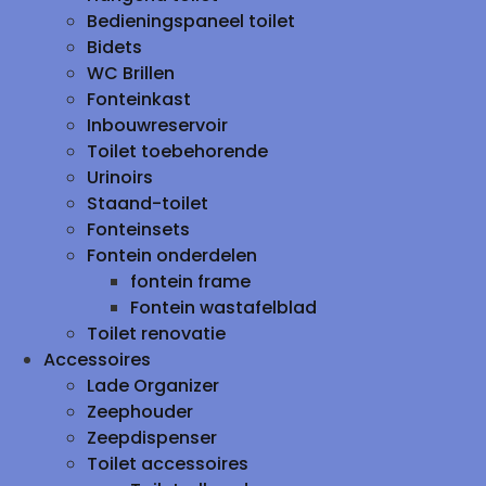
Bedieningspaneel toilet
Bidets
WC Brillen
Fonteinkast
Inbouwreservoir
Toilet toebehorende
Urinoirs
Staand-toilet
Fonteinsets
Fontein onderdelen
fontein frame
Fontein wastafelblad
Toilet renovatie
Accessoires
Lade Organizer
Zeephouder
Zeepdispenser
Toilet accessoires