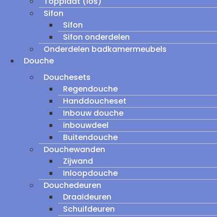
Topplaat (los)
Sifon
Sifon
Sifon onderdelen
Onderdelen badkamermeubels
Douche
Douchesets
Regendouche
Handdoucheset
Inbouw douche
inbouwdeel
Buitendouche
Douchewanden
Zijwand
Inloopdouche
Douchedeuren
Draaideuren
Schuifdeuren