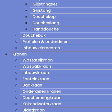
Glijstangset
Glijstang
Douchekop
Doucheslang
Handdouche
Douchebak
Profielen & onderdelen
Inbouw elementen
Kranen
Wastafelkraan
Wasbakkraan
Inbouwkraan
Fonteinkraan
Badkraan
Onderdelen kranen
Douchemengkraan
Kokendwaterkraan
Bidetkraan