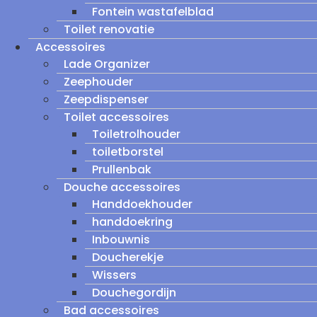
Fontein wastafelblad
Toilet renovatie
Accessoires
Lade Organizer
Zeephouder
Zeepdispenser
Toilet accessoires
Toiletrolhouder
toiletborstel
Prullenbak
Douche accessoires
Handdoekhouder
handdoekring
Inbouwnis
Doucherekje
Wissers
Douchegordijn
Bad accessoires