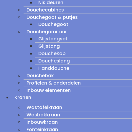
Nis deuren
Douchecabines
Douchegoot & putjes
Douchegoot
Douchegarnituur
Glijstangset
Glijstang
Douchekop
Doucheslang
Handdouche
Douchebak
Profielen & onderdelen
Inbouw elementen
Kranen
Wastafelkraan
Wasbakkraan
Inbouwkraan
Fonteinkraan