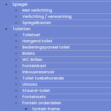
Spiegel
Met verlichting
Verlichting / verwarming
Spiegelkasten
Toiletten
Toiletset
Hangend toilet
Bedieningspaneel toilet
Bidets
WC Brillen
Fonteinkast
Inbouwreservoir
Toilet toebehorende
Urinoirs
Staand-toilet
Fonteinsets
Fontein onderdelen
fontein frame