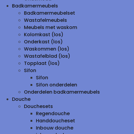
Badkamermeubels
Badkamermeubelset
Wastafelmeubels
Meubels met waskom
Kolomkast (los)
Onderkast (los)
Waskommen (los)
Wastafelblad (los)
Topplaat (los)
Sifon
Sifon
Sifon onderdelen
Onderdelen badkamermeubels
Douche
Douchesets
Regendouche
Handdoucheset
Inbouw douche