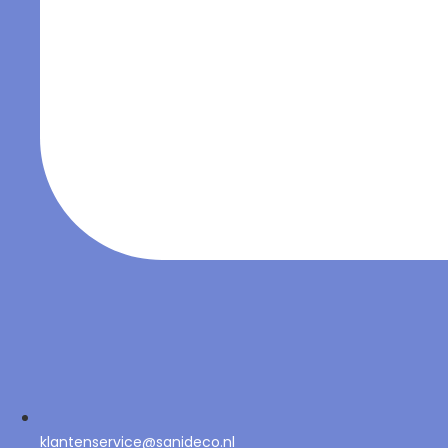
klantenservice@sanideco.nl