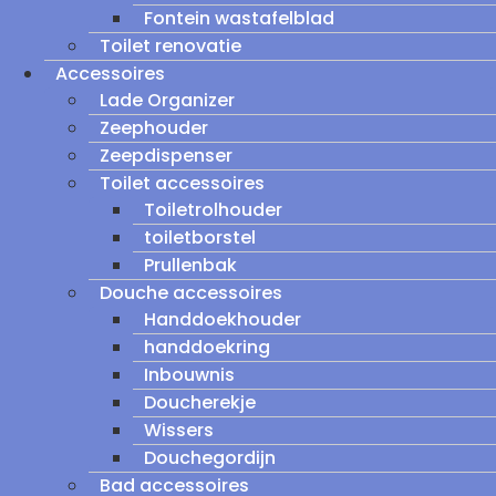
Fontein wastafelblad
Toilet renovatie
Accessoires
Lade Organizer
Zeephouder
Zeepdispenser
Toilet accessoires
Toiletrolhouder
toiletborstel
Prullenbak
Douche accessoires
Handdoekhouder
handdoekring
Inbouwnis
Doucherekje
Wissers
Douchegordijn
Bad accessoires