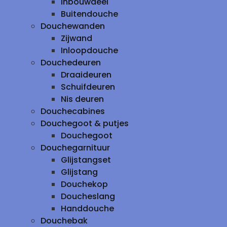
inbouwdeel
Buitendouche
Douchewanden
Zijwand
Inloopdouche
Douchedeuren
Draaideuren
Schuifdeuren
Nis deuren
Douchecabines
Douchegoot & putjes
Douchegoot
Douchegarnituur
Glijstangset
Glijstang
Douchekop
Doucheslang
Handdouche
Douchebak