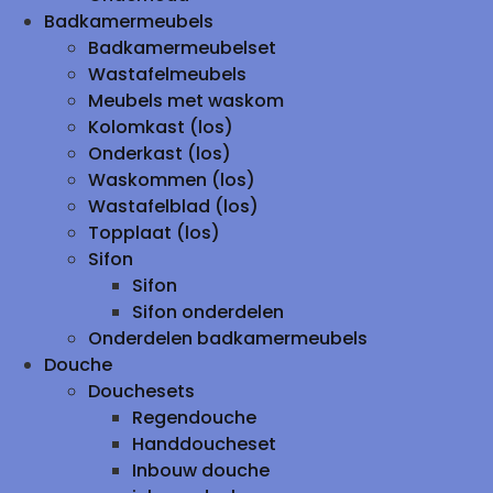
Badkamermeubels
Badkamermeubelset
Wastafelmeubels
Meubels met waskom
Kolomkast (los)
Onderkast (los)
Waskommen (los)
Wastafelblad (los)
Topplaat (los)
Sifon
Sifon
Sifon onderdelen
Onderdelen badkamermeubels
Douche
Douchesets
Regendouche
Handdoucheset
Inbouw douche