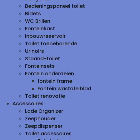
Bedieningspaneel toilet
Bidets
WC Brillen
Fonteinkast
Inbouwreservoir
Toilet toebehorende
Urinoirs
Staand-toilet
Fonteinsets
Fontein onderdelen
fontein frame
Fontein wastafelblad
Toilet renovatie
Accessoires
Lade Organizer
Zeephouder
Zeepdispenser
Toilet accessoires