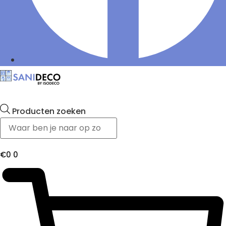
Producten zoeken
€
0
0