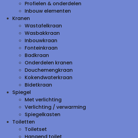
Profielen & onderdelen
Inbouw elementen
Kranen
Wastafelkraan
Wasbakkraan
Inbouwkraan
Fonteinkraan
Badkraan
Onderdelen kranen
Douchemengkraan
Kokendwaterkraan
Bidetkraan
Spiegel
Met verlichting
Verlichting / verwarming
Spiegelkasten
Toiletten
Toiletset
Hangend toilet