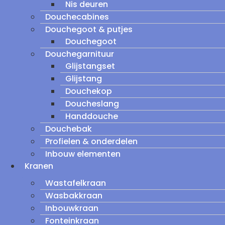
Nis deuren
Douchecabines
Douchegoot & putjes
Douchegoot
Douchegarnituur
Glijstangset
Glijstang
Douchekop
Doucheslang
Handdouche
Douchebak
Profielen & onderdelen
Inbouw elementen
Kranen
Wastafelkraan
Wasbakkraan
Inbouwkraan
Fonteinkraan