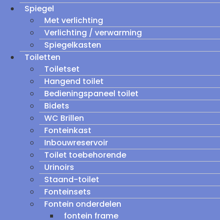
Spiegel
Met verlichting
Verlichting / verwarming
Spiegelkasten
Toiletten
Toiletset
Hangend toilet
Bedieningspaneel toilet
Bidets
WC Brillen
Fonteinkast
Inbouwreservoir
Toilet toebehorende
Urinoirs
Staand-toilet
Fonteinsets
Fontein onderdelen
fontein frame