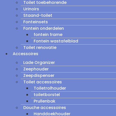
Toilet toebehorende
Urinoirs
Staand-toilet
Fonteinsets
Fontein onderdelen
fontein frame
Fontein wastafelblad
Toilet renovatie
Accessoires
Lade Organizer
Zeephouder
Zeepdispenser
Toilet accessoires
Toiletrolhouder
toiletborstel
Prullenbak
Douche accessoires
Handdoekhouder