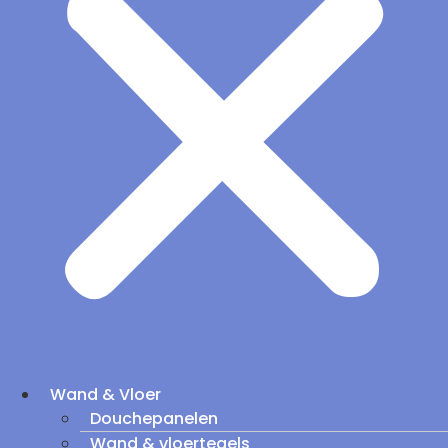
Wand & Vloer
Douchepanelen
Wand & vloertegels