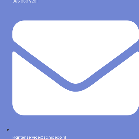
085 060 9201
klantenservice@sanideco.nl