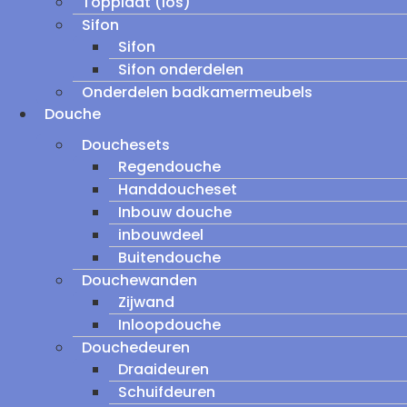
Topplaat (los)
Sifon
Sifon
Sifon onderdelen
Onderdelen badkamermeubels
Douche
Douchesets
Regendouche
Handdoucheset
Inbouw douche
inbouwdeel
Buitendouche
Douchewanden
Zijwand
Inloopdouche
Douchedeuren
Draaideuren
Schuifdeuren