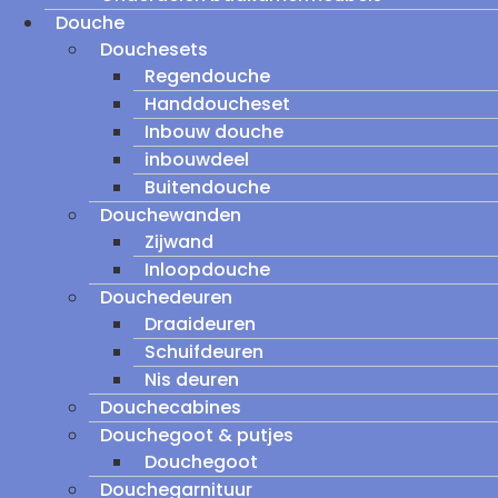
Douche
Douchesets
Regendouche
Handdoucheset
Inbouw douche
inbouwdeel
Buitendouche
Douchewanden
Zijwand
Inloopdouche
Douchedeuren
Draaideuren
Schuifdeuren
Nis deuren
Douchecabines
Douchegoot & putjes
Douchegoot
Douchegarnituur