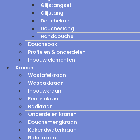
Glijstangset
Glijstang
Douchekop
Doucheslang
Handdouche
Douchebak
Profielen & onderdelen
Inbouw elementen
Kranen
Wastafelkraan
Wasbakkraan
Inbouwkraan
Fonteinkraan
Badkraan
Onderdelen kranen
Douchemengkraan
Kokendwaterkraan
Bidetkraan