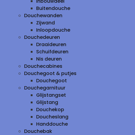
inbouwdeel
Buitendouche
Douchewanden
Zijwand
Inloopdouche
Douchedeuren
Draaideuren
Schuifdeuren
Nis deuren
Douchecabines
Douchegoot & putjes
Douchegoot
Douchegarnituur
Glijstangset
Glijstang
Douchekop
Doucheslang
Handdouche
Douchebak