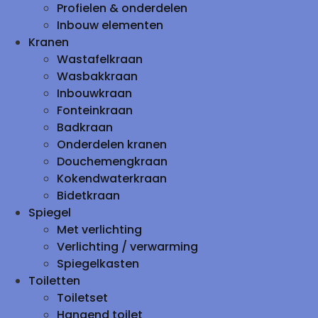
Profielen & onderdelen
Inbouw elementen
Kranen
Wastafelkraan
Wasbakkraan
Inbouwkraan
Fonteinkraan
Badkraan
Onderdelen kranen
Douchemengkraan
Kokendwaterkraan
Bidetkraan
Spiegel
Met verlichting
Verlichting / verwarming
Spiegelkasten
Toiletten
Toiletset
Hangend toilet