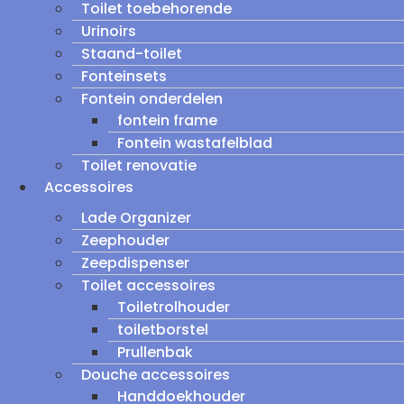
Toilet toebehorende
Urinoirs
Staand-toilet
Fonteinsets
Fontein onderdelen
fontein frame
Fontein wastafelblad
Toilet renovatie
Accessoires
Lade Organizer
Zeephouder
Zeepdispenser
Toilet accessoires
Toiletrolhouder
toiletborstel
Prullenbak
Douche accessoires
Handdoekhouder