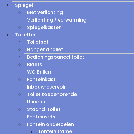
Spiegel
Met verlichting
Verlichting / verwarming
Spiegelkasten
Toiletten
Toiletset
Hangend toilet
Bedieningspaneel toilet
Bidets
WC Brillen
Fonteinkast
Inbouwreservoir
Toilet toebehorende
Urinoirs
Staand-toilet
Fonteinsets
Fontein onderdelen
fontein frame