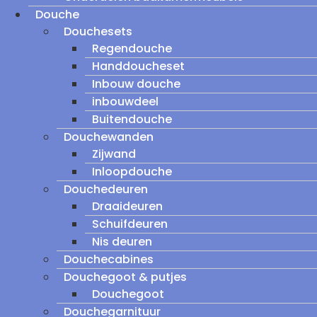
Douche
Douchesets
Regendouche
Handdoucheset
Inbouw douche
inbouwdeel
Buitendouche
Douchewanden
Zijwand
Inloopdouche
Douchedeuren
Draaideuren
Schuifdeuren
Nis deuren
Douchecabines
Douchegoot & putjes
Douchegoot
Douchegarnituur