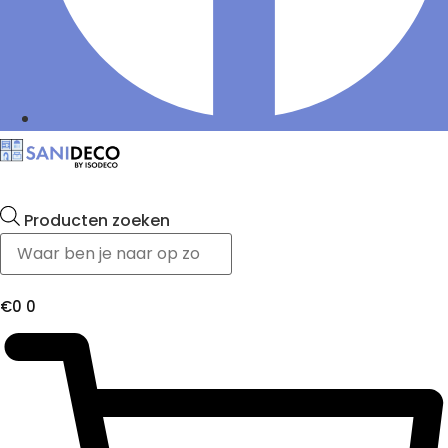
Producten zoeken
€
0
0