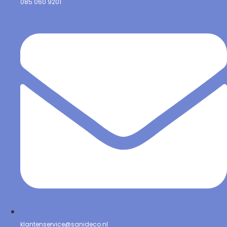
085 060 9201
klantenservice@sanideco.nl