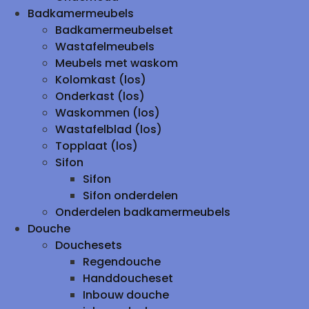
Badkamermeubels
Badkamermeubelset
Wastafelmeubels
Meubels met waskom
Kolomkast (los)
Onderkast (los)
Waskommen (los)
Wastafelblad (los)
Topplaat (los)
Sifon
Sifon
Sifon onderdelen
Onderdelen badkamermeubels
Douche
Douchesets
Regendouche
Handdoucheset
Inbouw douche