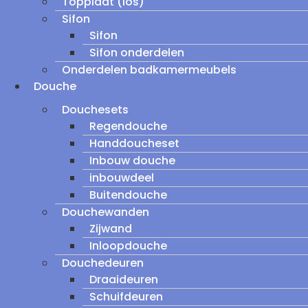
Topplaat (los)
Sifon
Sifon
Sifon onderdelen
Onderdelen badkamermeubels
Douche
Douchesets
Regendouche
Handdoucheset
Inbouw douche
inbouwdeel
Buitendouche
Douchewanden
Zijwand
Inloopdouche
Douchedeuren
Draaideuren
Schuifdeuren