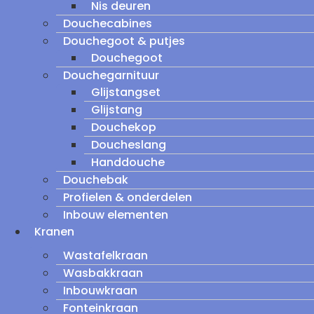
Nis deuren
Douchecabines
Douchegoot & putjes
Douchegoot
Douchegarnituur
Glijstangset
Glijstang
Douchekop
Doucheslang
Handdouche
Douchebak
Profielen & onderdelen
Inbouw elementen
Kranen
Wastafelkraan
Wasbakkraan
Inbouwkraan
Fonteinkraan