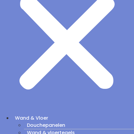
Wand & Vloer
Douchepanelen
Wand & vloertegels