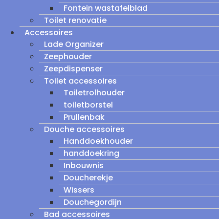
Fontein wastafelblad
Toilet renovatie
Accessoires
Lade Organizer
Zeephouder
Zeepdispenser
Toilet accessoires
Toiletrolhouder
toiletborstel
Prullenbak
Douche accessoires
Handdoekhouder
handdoekring
Inbouwnis
Doucherekje
Wissers
Douchegordijn
Bad accessoires