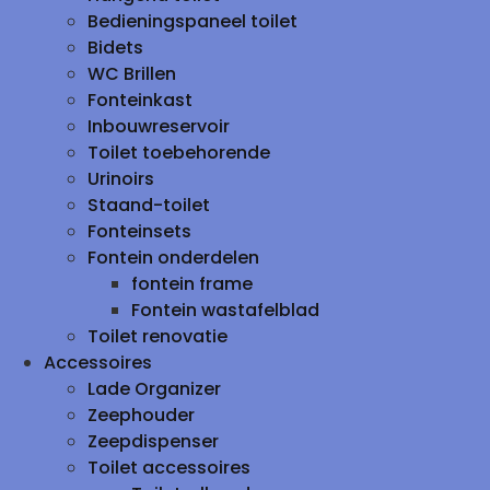
Bedieningspaneel toilet
Bidets
WC Brillen
Fonteinkast
Inbouwreservoir
Toilet toebehorende
Urinoirs
Staand-toilet
Fonteinsets
Fontein onderdelen
fontein frame
Fontein wastafelblad
Toilet renovatie
Accessoires
Lade Organizer
Zeephouder
Zeepdispenser
Toilet accessoires