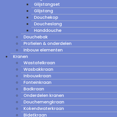
Glijstangset
Glijstang
Douchekop
Doucheslang
Handdouche
Douchebak
Profielen & onderdelen
Inbouw elementen
Kranen
Wastafelkraan
Wasbakkraan
Inbouwkraan
Fonteinkraan
Badkraan
Onderdelen kranen
Douchemengkraan
Kokendwaterkraan
Bidetkraan