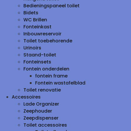
Bedieningspaneel toilet
Bidets
WC Brillen
Fonteinkast
Inbouwreservoir
Toilet toebehorende
Urinoirs
Staand-toilet
Fonteinsets
Fontein onderdelen
fontein frame
Fontein wastafelblad
Toilet renovatie
Accessoires
Lade Organizer
Zeephouder
Zeepdispenser
Toilet accessoires