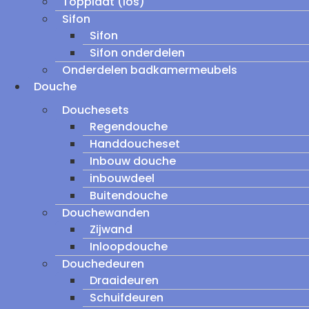
Topplaat (los)
Sifon
Sifon
Sifon onderdelen
Onderdelen badkamermeubels
Douche
Douchesets
Regendouche
Handdoucheset
Inbouw douche
inbouwdeel
Buitendouche
Douchewanden
Zijwand
Inloopdouche
Douchedeuren
Draaideuren
Schuifdeuren