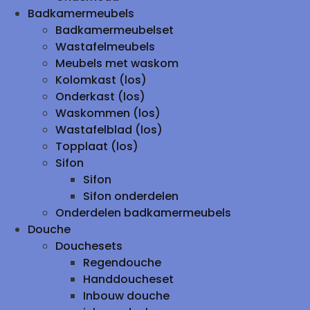
Badkamermeubels
Badkamermeubelset
Wastafelmeubels
Meubels met waskom
Kolomkast (los)
Onderkast (los)
Waskommen (los)
Wastafelblad (los)
Topplaat (los)
Sifon
Sifon
Sifon onderdelen
Onderdelen badkamermeubels
Douche
Douchesets
Regendouche
Handdoucheset
Inbouw douche