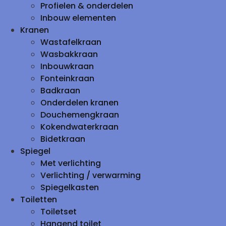
Profielen & onderdelen
Inbouw elementen
Kranen
Wastafelkraan
Wasbakkraan
Inbouwkraan
Fonteinkraan
Badkraan
Onderdelen kranen
Douchemengkraan
Kokendwaterkraan
Bidetkraan
Spiegel
Met verlichting
Verlichting / verwarming
Spiegelkasten
Toiletten
Toiletset
Hangend toilet