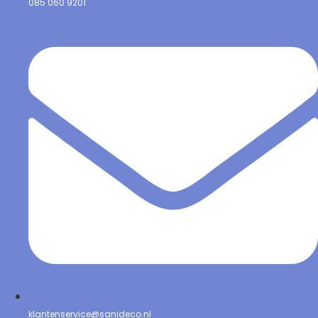
085 060 9201
klantenservice@sanideco.nl