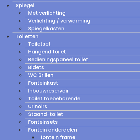
Spiegel
Met verlichting
Verlichting / verwarming
Spiegelkasten
Toiletten
Toiletset
Hangend toilet
Bedieningspaneel toilet
Bidets
WC Brillen
Fonteinkast
Inbouwreservoir
Toilet toebehorende
Urinoirs
Staand-toilet
Fonteinsets
Fontein onderdelen
fontein frame