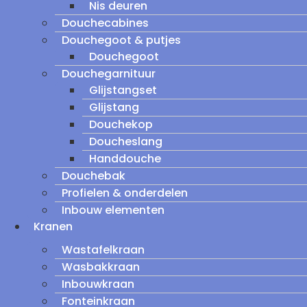
Nis deuren
Douchecabines
Douchegoot & putjes
Douchegoot
Douchegarnituur
Glijstangset
Glijstang
Douchekop
Doucheslang
Handdouche
Douchebak
Profielen & onderdelen
Inbouw elementen
Kranen
Wastafelkraan
Wasbakkraan
Inbouwkraan
Fonteinkraan