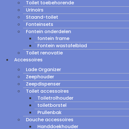
Toilet toebehorende
Urinoirs
Staand-toilet
Fonteinsets
Fontein onderdelen
fontein frame
Fontein wastafelblad
Toilet renovatie
Accessoires
Lade Organizer
Zeephouder
Zeepdispenser
Toilet accessoires
Toiletrolhouder
toiletborstel
Prullenbak
Douche accessoires
Handdoekhouder