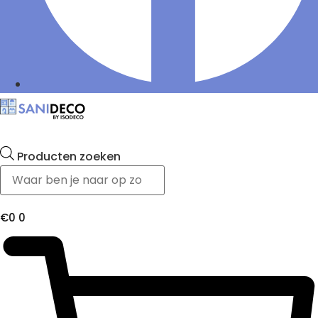
Producten zoeken
€
0
0