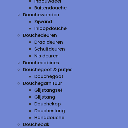
inbouwdeel
Buitendouche
Douchewanden
Zijwand
Inloopdouche
Douchedeuren
Draaideuren
Schuifdeuren
Nis deuren
Douchecabines
Douchegoot & putjes
Douchegoot
Douchegarnituur
Glijstangset
Glijstang
Douchekop
Doucheslang
Handdouche
Douchebak