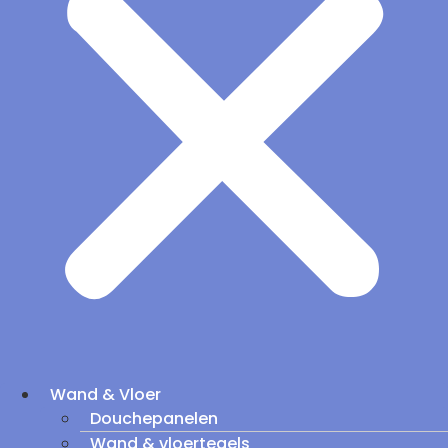
Wand & Vloer
Douchepanelen
Wand & vloertegels