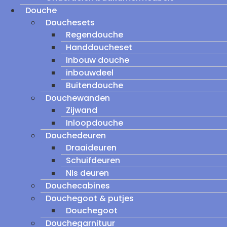
Douche
Douchesets
Regendouche
Handdoucheset
Inbouw douche
inbouwdeel
Buitendouche
Douchewanden
Zijwand
Inloopdouche
Douchedeuren
Draaideuren
Schuifdeuren
Nis deuren
Douchecabines
Douchegoot & putjes
Douchegoot
Douchegarnituur