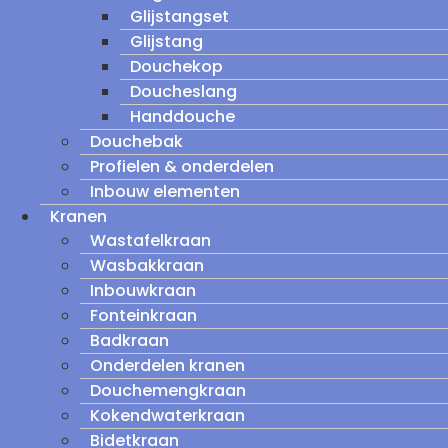
Glijstangset
Glijstang
Douchekop
Doucheslang
Handdouche
Douchebak
Profielen & onderdelen
Inbouw elementen
Kranen
Wastafelkraan
Wasbakkraan
Inbouwkraan
Fonteinkraan
Badkraan
Onderdelen kranen
Douchemengkraan
Kokendwaterkraan
Bidetkraan