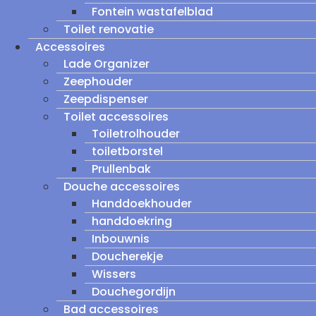
Fontein wastafelblad
Toilet renovatie
Accessoires
Lade Organizer
Zeephouder
Zeepdispenser
Toilet accessoires
Toiletrolhouder
toiletborstel
Prullenbak
Douche accessoires
Handdoekhouder
handdoekring
Inbouwnis
Doucherekje
Wissers
Douchegordijn
Bad accessoires