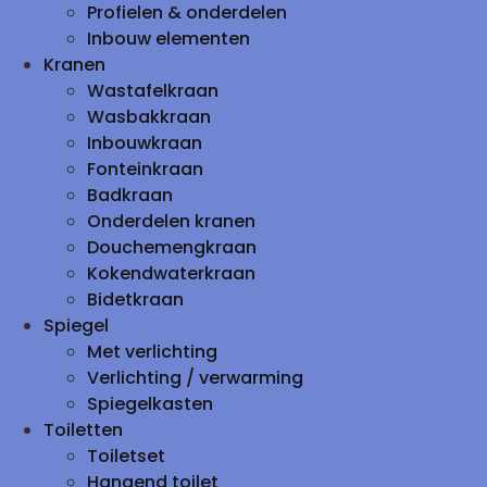
Profielen & onderdelen
Inbouw elementen
Kranen
Wastafelkraan
Wasbakkraan
Inbouwkraan
Fonteinkraan
Badkraan
Onderdelen kranen
Douchemengkraan
Kokendwaterkraan
Bidetkraan
Spiegel
Met verlichting
Verlichting / verwarming
Spiegelkasten
Toiletten
Toiletset
Hangend toilet