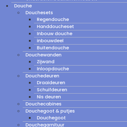
Douche
Douchesets
Regendouche
Handdoucheset
Inbouw douche
inbouwdeel
Buitendouche
Douchewanden
Zijwand
Inloopdouche
Douchedeuren
Draaideuren
Schuifdeuren
Nis deuren
Douchecabines
Douchegoot & putjes
Douchegoot
Douchegarnituur