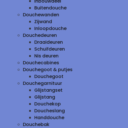
inbouwdeel
Buitendouche
Douchewanden
Zijwand
Inloopdouche
Douchedeuren
Draaideuren
Schuifdeuren
Nis deuren
Douchecabines
Douchegoot & putjes
Douchegoot
Douchegarnituur
Glijstangset
Glijstang
Douchekop
Doucheslang
Handdouche
Douchebak