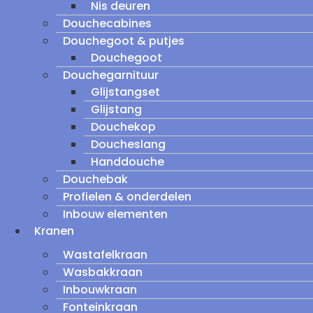
Nis deuren
Douchecabines
Douchegoot & putjes
Douchegoot
Douchegarnituur
Glijstangset
Glijstang
Douchekop
Doucheslang
Handdouche
Douchebak
Profielen & onderdelen
Inbouw elementen
Kranen
Wastafelkraan
Wasbakkraan
Inbouwkraan
Fonteinkraan