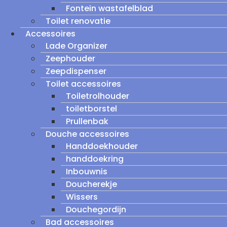
Fontein wastafelblad
Toilet renovatie
Accessoires
Lade Organizer
Zeephouder
Zeepdispenser
Toilet accessoires
Toiletrolhouder
toiletborstel
Prullenbak
Douche accessoires
Handdoekhouder
handdoekring
Inbouwnis
Doucherekje
Wissers
Douchegordijn
Bad accessoires