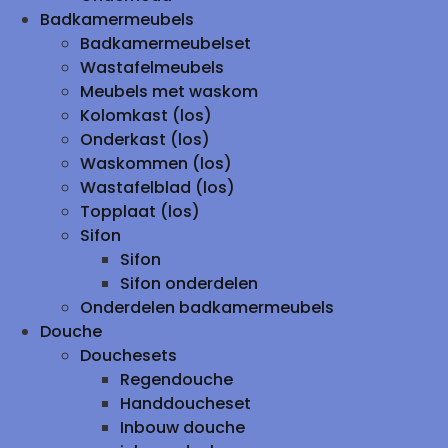
Badkamermeubels
Badkamermeubelset
Wastafelmeubels
Meubels met waskom
Kolomkast (los)
Onderkast (los)
Waskommen (los)
Wastafelblad (los)
Topplaat (los)
Sifon
Sifon
Sifon onderdelen
Onderdelen badkamermeubels
Douche
Douchesets
Regendouche
Handdoucheset
Inbouw douche