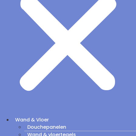
Wand & Vloer
Douchepanelen
Wand & vloertegels