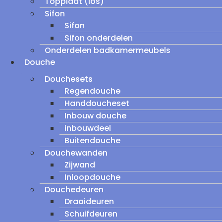
Topplaat (los)
Sifon
Sifon
Sifon onderdelen
Onderdelen badkamermeubels
Douche
Douchesets
Regendouche
Handdoucheset
Inbouw douche
inbouwdeel
Buitendouche
Douchewanden
Zijwand
Inloopdouche
Douchedeuren
Draaideuren
Schuifdeuren