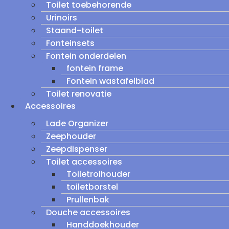
Toilet toebehorende
Urinoirs
Staand-toilet
Fonteinsets
Fontein onderdelen
fontein frame
Fontein wastafelblad
Toilet renovatie
Accessoires
Lade Organizer
Zeephouder
Zeepdispenser
Toilet accessoires
Toiletrolhouder
toiletborstel
Prullenbak
Douche accessoires
Handdoekhouder