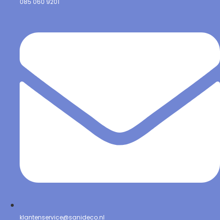
085 060 9201
klantenservice@sanideco.nl