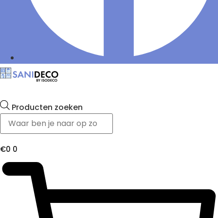
Producten zoeken
€
0
0