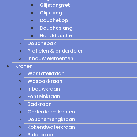
Glijstangset
Glijstang
Douchekop
Doucheslang
Handdouche
Douchebak
Profielen & onderdelen
Inbouw elementen
Kranen
Wastafelkraan
Wasbakkraan
Inbouwkraan
Fonteinkraan
Badkraan
Onderdelen kranen
Douchemengkraan
Kokendwaterkraan
Bidetkraan