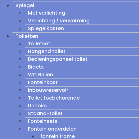
Spiegel
Met verlichting
Verlichting / verwarming
Spiegelkasten
Toiletten
Toiletset
Hangend toilet
Bedieningspaneel toilet
Bidets
WC Brillen
Fonteinkast
Inbouwreservoir
Toilet toebehorende
Urinoirs
Staand-toilet
Fonteinsets
Fontein onderdelen
fontein frame