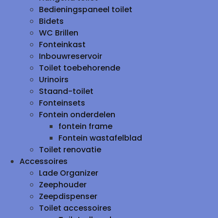
Bedieningspaneel toilet
Bidets
WC Brillen
Fonteinkast
Inbouwreservoir
Toilet toebehorende
Urinoirs
Staand-toilet
Fonteinsets
Fontein onderdelen
fontein frame
Fontein wastafelblad
Toilet renovatie
Accessoires
Lade Organizer
Zeephouder
Zeepdispenser
Toilet accessoires