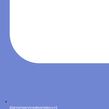
klantenservice@sanideco.nl