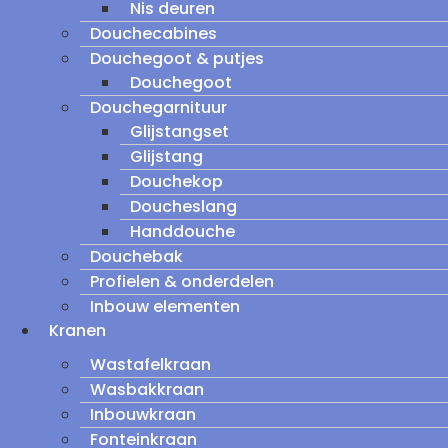
Nis deuren
Douchecabines
Douchegoot & putjes
Douchegoot
Douchegarnituur
Glijstangset
Glijstang
Douchekop
Doucheslang
Handdouche
Douchebak
Profielen & onderdelen
Inbouw elementen
Kranen
Wastafelkraan
Wasbakkraan
Inbouwkraan
Fonteinkraan