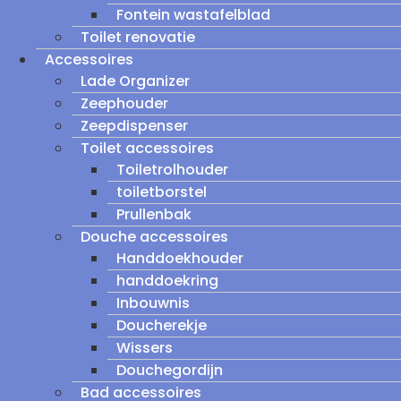
Fontein wastafelblad
Toilet renovatie
Accessoires
Lade Organizer
Zeephouder
Zeepdispenser
Toilet accessoires
Toiletrolhouder
toiletborstel
Prullenbak
Douche accessoires
Handdoekhouder
handdoekring
Inbouwnis
Doucherekje
Wissers
Douchegordijn
Bad accessoires