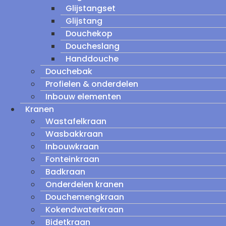
Glijstangset
Glijstang
Douchekop
Doucheslang
Handdouche
Douchebak
Profielen & onderdelen
Inbouw elementen
Kranen
Wastafelkraan
Wasbakkraan
Inbouwkraan
Fonteinkraan
Badkraan
Onderdelen kranen
Douchemengkraan
Kokendwaterkraan
Bidetkraan