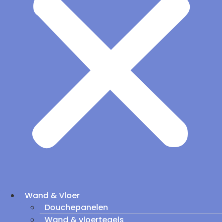
Wand & Vloer
Douchepanelen
Wand & vloertegels