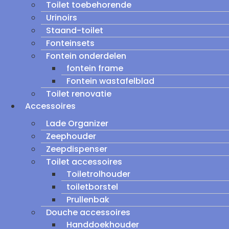
Toilet toebehorende
Urinoirs
Staand-toilet
Fonteinsets
Fontein onderdelen
fontein frame
Fontein wastafelblad
Toilet renovatie
Accessoires
Lade Organizer
Zeephouder
Zeepdispenser
Toilet accessoires
Toiletrolhouder
toiletborstel
Prullenbak
Douche accessoires
Handdoekhouder