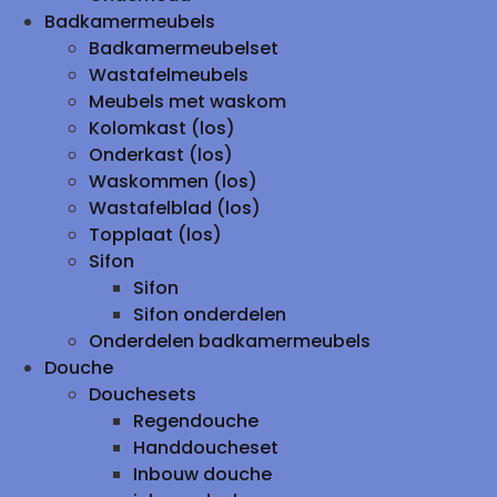
Badkamermeubels
Badkamermeubelset
Wastafelmeubels
Meubels met waskom
Kolomkast (los)
Onderkast (los)
Waskommen (los)
Wastafelblad (los)
Topplaat (los)
Sifon
Sifon
Sifon onderdelen
Onderdelen badkamermeubels
Douche
Douchesets
Regendouche
Handdoucheset
Inbouw douche