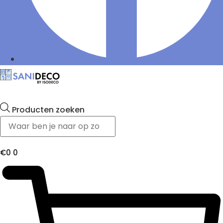
Producten zoeken
€
0
0