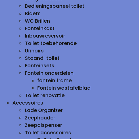
Bedieningspaneel toilet
Bidets
WC Brillen
Fonteinkast
Inbouwreservoir
Toilet toebehorende
Urinoirs
Staand-toilet
Fonteinsets
Fontein onderdelen
fontein frame
Fontein wastafelblad
Toilet renovatie
Accessoires
Lade Organizer
Zeephouder
Zeepdispenser
Toilet accessoires