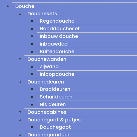
Douche
Douchesets
Regendouche
Handdoucheset
Inbouw douche
inbouwdeel
Buitendouche
Douchewanden
Zijwand
Inloopdouche
Douchedeuren
Draaideuren
Schuifdeuren
Nis deuren
Douchecabines
Douchegoot & putjes
Douchegoot
Douchegarnituur