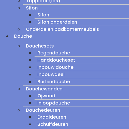
Topplaat (los)
Sifon
Sifon
Sifon onderdelen
Onderdelen badkamermeubels
Douche
Douchesets
Regendouche
Handdoucheset
Inbouw douche
inbouwdeel
Buitendouche
Douchewanden
Zijwand
Inloopdouche
Douchedeuren
Draaideuren
Schuifdeuren