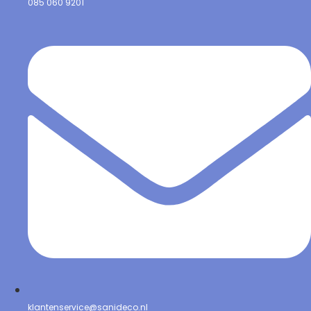
085 060 9201
klantenservice@sanideco.nl