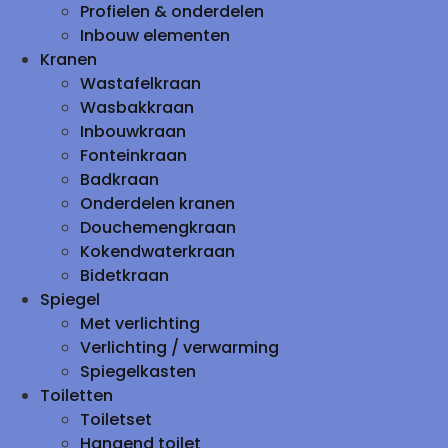
Profielen & onderdelen
Inbouw elementen
Kranen
Wastafelkraan
Wasbakkraan
Inbouwkraan
Fonteinkraan
Badkraan
Onderdelen kranen
Douchemengkraan
Kokendwaterkraan
Bidetkraan
Spiegel
Met verlichting
Verlichting / verwarming
Spiegelkasten
Toiletten
Toiletset
Hangend toilet