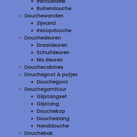
inbouwdeel
Buitendouche
Douchewanden
Zijwand
Inloopdouche
Douchedeuren
Draaideuren
Schuifdeuren
Nis deuren
Douchecabines
Douchegoot & putjes
Douchegoot
Douchegarnituur
Glijstangset
Glijstang
Douchekop
Doucheslang
Handdouche
Douchebak