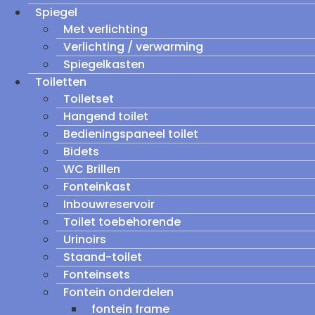
Spiegel
Met verlichting
Verlichting / verwarming
Spiegelkasten
Toiletten
Toiletset
Hangend toilet
Bedieningspaneel toilet
Bidets
WC Brillen
Fonteinkast
Inbouwreservoir
Toilet toebehorende
Urinoirs
Staand-toilet
Fonteinsets
Fontein onderdelen
fontein frame