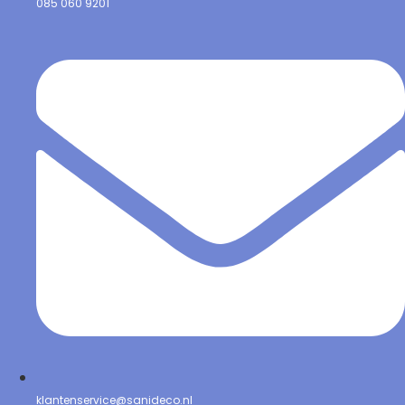
085 060 9201
klantenservice@sanideco.nl