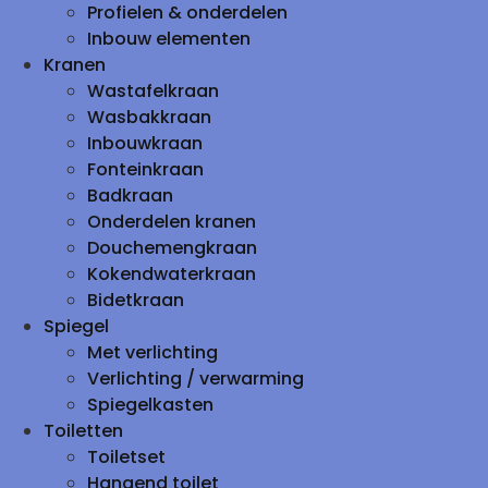
Profielen & onderdelen
Inbouw elementen
Kranen
Wastafelkraan
Wasbakkraan
Inbouwkraan
Fonteinkraan
Badkraan
Onderdelen kranen
Douchemengkraan
Kokendwaterkraan
Bidetkraan
Spiegel
Met verlichting
Verlichting / verwarming
Spiegelkasten
Toiletten
Toiletset
Hangend toilet