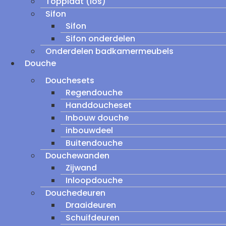
Topplaat (los)
Sifon
Sifon
Sifon onderdelen
Onderdelen badkamermeubels
Douche
Douchesets
Regendouche
Handdoucheset
Inbouw douche
inbouwdeel
Buitendouche
Douchewanden
Zijwand
Inloopdouche
Douchedeuren
Draaideuren
Schuifdeuren