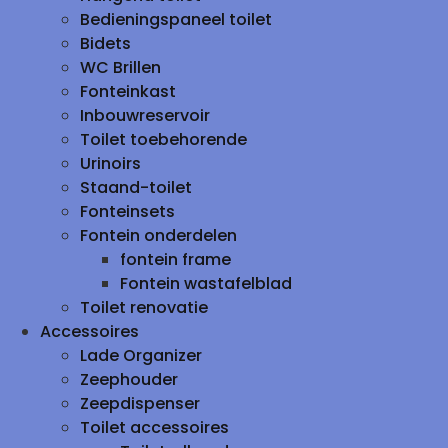
Bedieningspaneel toilet
Bidets
WC Brillen
Fonteinkast
Inbouwreservoir
Toilet toebehorende
Urinoirs
Staand-toilet
Fonteinsets
Fontein onderdelen
fontein frame
Fontein wastafelblad
Toilet renovatie
Accessoires
Lade Organizer
Zeephouder
Zeepdispenser
Toilet accessoires