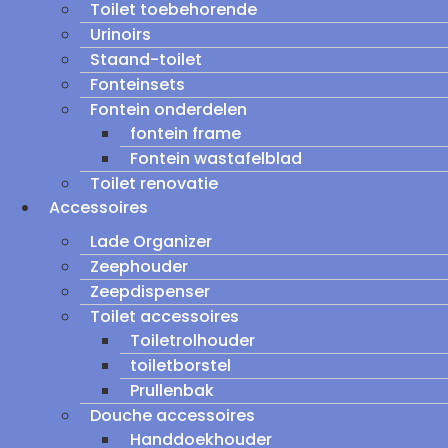
Toilet toebehorende
Urinoirs
Staand-toilet
Fonteinsets
Fontein onderdelen
fontein frame
Fontein wastafelblad
Toilet renovatie
Accessoires
Lade Organizer
Zeephouder
Zeepdispenser
Toilet accessoires
Toiletrolhouder
toiletborstel
Prullenbak
Douche accessoires
Handdoekhouder