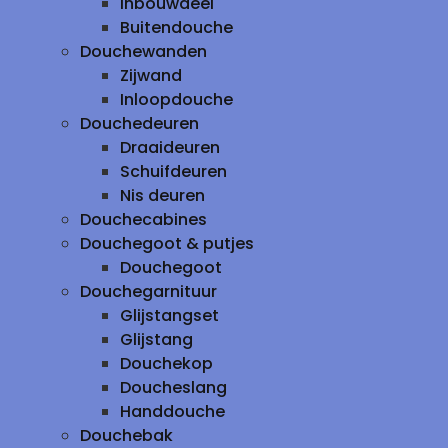
inbouwdeel
Buitendouche
Douchewanden
Zijwand
Inloopdouche
Douchedeuren
Draaideuren
Schuifdeuren
Nis deuren
Douchecabines
Douchegoot & putjes
Douchegoot
Douchegarnituur
Glijstangset
Glijstang
Douchekop
Doucheslang
Handdouche
Douchebak