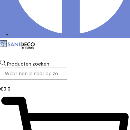
Producten zoeken
€
0
0