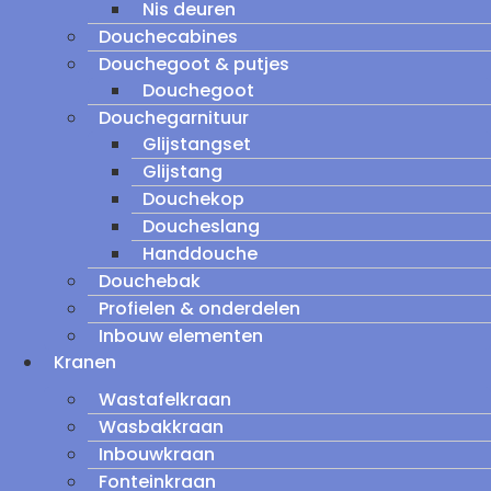
Nis deuren
Douchecabines
Douchegoot & putjes
Douchegoot
Douchegarnituur
Glijstangset
Glijstang
Douchekop
Doucheslang
Handdouche
Douchebak
Profielen & onderdelen
Inbouw elementen
Kranen
Wastafelkraan
Wasbakkraan
Inbouwkraan
Fonteinkraan