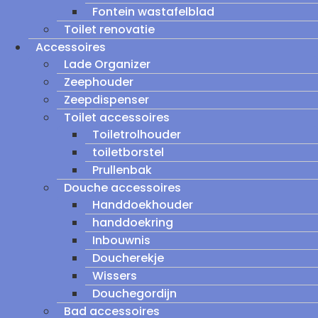
Fontein wastafelblad
Toilet renovatie
Accessoires
Lade Organizer
Zeephouder
Zeepdispenser
Toilet accessoires
Toiletrolhouder
toiletborstel
Prullenbak
Douche accessoires
Handdoekhouder
handdoekring
Inbouwnis
Doucherekje
Wissers
Douchegordijn
Bad accessoires