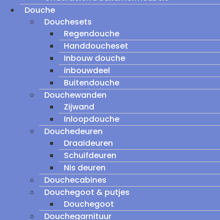
Douche
Douchesets
Regendouche
Handdoucheset
Inbouw douche
inbouwdeel
Buitendouche
Douchewanden
Zijwand
Inloopdouche
Douchedeuren
Draaideuren
Schuifdeuren
Nis deuren
Douchecabines
Douchegoot & putjes
Douchegoot
Douchegarnituur