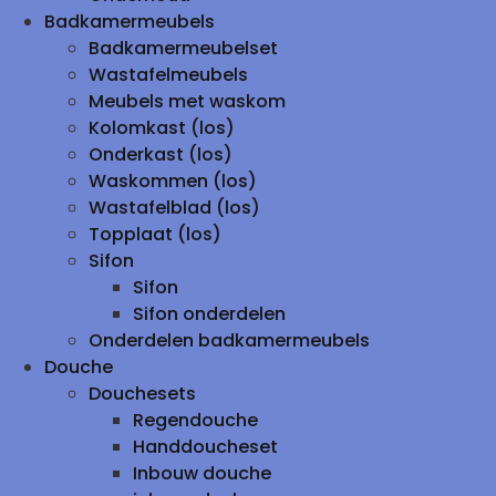
Badkamermeubels
Badkamermeubelset
Wastafelmeubels
Meubels met waskom
Kolomkast (los)
Onderkast (los)
Waskommen (los)
Wastafelblad (los)
Topplaat (los)
Sifon
Sifon
Sifon onderdelen
Onderdelen badkamermeubels
Douche
Douchesets
Regendouche
Handdoucheset
Inbouw douche