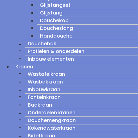
Glijstangset
Glijstang
Douchekop
Doucheslang
Handdouche
Douchebak
Profielen & onderdelen
Inbouw elementen
Kranen
Wastafelkraan
Wasbakkraan
Inbouwkraan
Fonteinkraan
Badkraan
Onderdelen kranen
Douchemengkraan
Kokendwaterkraan
Bidetkraan