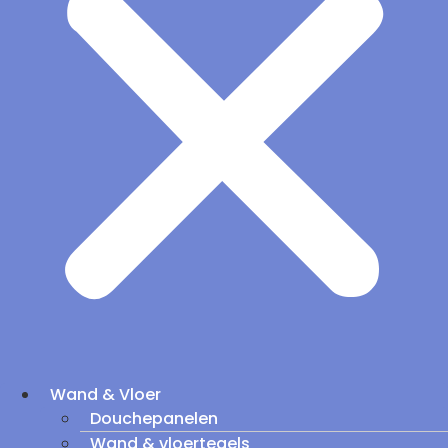
Wand & Vloer
Douchepanelen
Wand & vloertegels