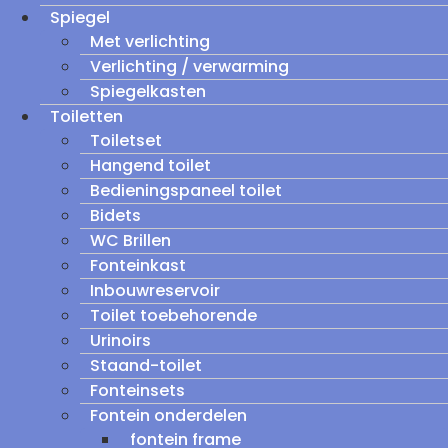
Spiegel
Met verlichting
Verlichting / verwarming
Spiegelkasten
Toiletten
Toiletset
Hangend toilet
Bedieningspaneel toilet
Bidets
WC Brillen
Fonteinkast
Inbouwreservoir
Toilet toebehorende
Urinoirs
Staand-toilet
Fonteinsets
Fontein onderdelen
fontein frame