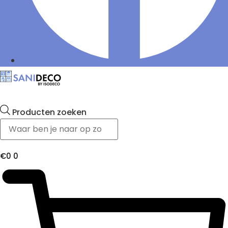
Producten zoeken
€
0
0