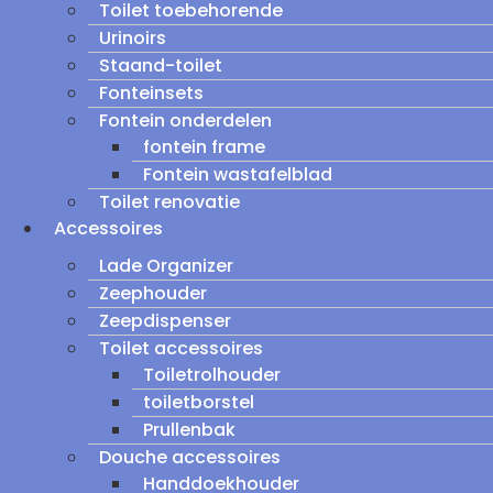
Toilet toebehorende
Urinoirs
Staand-toilet
Fonteinsets
Fontein onderdelen
fontein frame
Fontein wastafelblad
Toilet renovatie
Accessoires
Lade Organizer
Zeephouder
Zeepdispenser
Toilet accessoires
Toiletrolhouder
toiletborstel
Prullenbak
Douche accessoires
Handdoekhouder