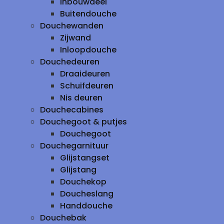
inbouwdeel
Buitendouche
Douchewanden
Zijwand
Inloopdouche
Douchedeuren
Draaideuren
Schuifdeuren
Nis deuren
Douchecabines
Douchegoot & putjes
Douchegoot
Douchegarnituur
Glijstangset
Glijstang
Douchekop
Doucheslang
Handdouche
Douchebak