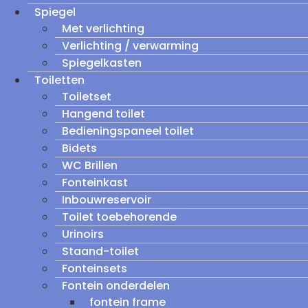
Spiegel
Met verlichting
Verlichting / verwarming
Spiegelkasten
Toiletten
Toiletset
Hangend toilet
Bedieningspaneel toilet
Bidets
WC Brillen
Fonteinkast
Inbouwreservoir
Toilet toebehorende
Urinoirs
Staand-toilet
Fonteinsets
Fontein onderdelen
fontein frame