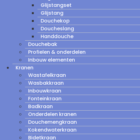
Glijstangset
Glijstang
Douchekop
Doucheslang
Handdouche
Douchebak
Profielen & onderdelen
Inbouw elementen
Kranen
Wastafelkraan
Wasbakkraan
Inbouwkraan
Fonteinkraan
Badkraan
Onderdelen kranen
Douchemengkraan
Kokendwaterkraan
Bidetkraan