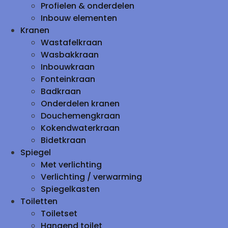
Profielen & onderdelen
Inbouw elementen
Kranen
Wastafelkraan
Wasbakkraan
Inbouwkraan
Fonteinkraan
Badkraan
Onderdelen kranen
Douchemengkraan
Kokendwaterkraan
Bidetkraan
Spiegel
Met verlichting
Verlichting / verwarming
Spiegelkasten
Toiletten
Toiletset
Hangend toilet