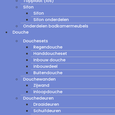
Topplaat (los)
Sifon
Sifon
Sifon onderdelen
Onderdelen badkamermeubels
Douche
Douchesets
Regendouche
Handdoucheset
Inbouw douche
inbouwdeel
Buitendouche
Douchewanden
Zijwand
Inloopdouche
Douchedeuren
Draaideuren
Schuifdeuren