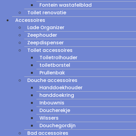
Fontein wastafelblad
Toilet renovatie
Accessoires
Lade Organizer
Zeephouder
Zeepdispenser
Toilet accessoires
Toiletrolhouder
toiletborstel
Prullenbak
Douche accessoires
Handdoekhouder
handdoekring
Inbouwnis
Doucherekje
Wissers
Douchegordijn
Bad accessoires