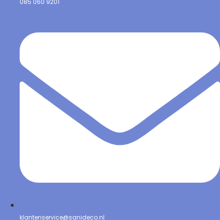
085 060 9201
klantenservice@sanideco.nl