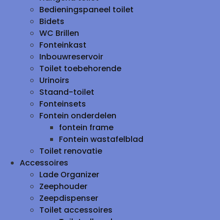
Bedieningspaneel toilet
Bidets
WC Brillen
Fonteinkast
Inbouwreservoir
Toilet toebehorende
Urinoirs
Staand-toilet
Fonteinsets
Fontein onderdelen
fontein frame
Fontein wastafelblad
Toilet renovatie
Accessoires
Lade Organizer
Zeephouder
Zeepdispenser
Toilet accessoires