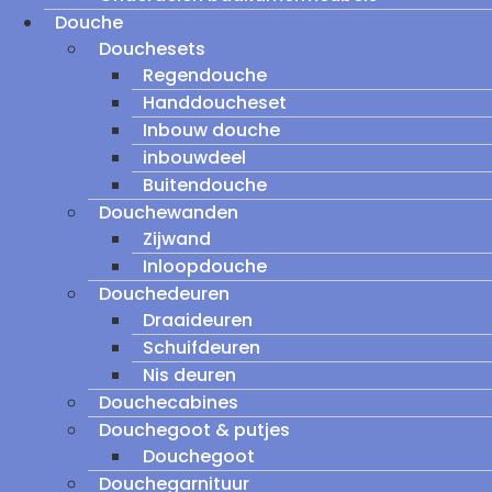
Douche
Douchesets
Regendouche
Handdoucheset
Inbouw douche
inbouwdeel
Buitendouche
Douchewanden
Zijwand
Inloopdouche
Douchedeuren
Draaideuren
Schuifdeuren
Nis deuren
Douchecabines
Douchegoot & putjes
Douchegoot
Douchegarnituur