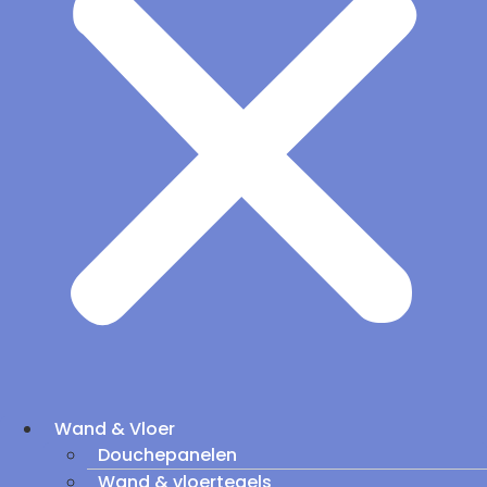
Wand & Vloer
Douchepanelen
Wand & vloertegels