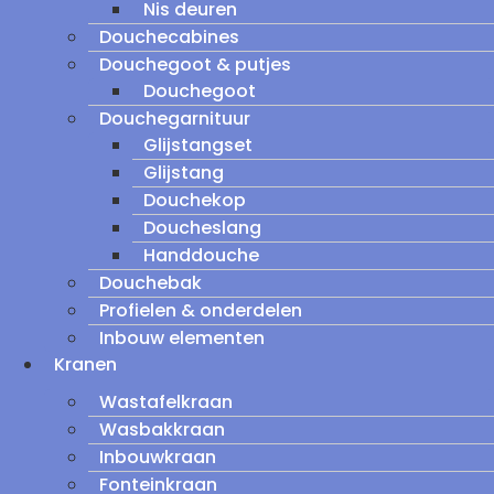
Nis deuren
Douchecabines
Douchegoot & putjes
Douchegoot
Douchegarnituur
Glijstangset
Glijstang
Douchekop
Doucheslang
Handdouche
Douchebak
Profielen & onderdelen
Inbouw elementen
Kranen
Wastafelkraan
Wasbakkraan
Inbouwkraan
Fonteinkraan