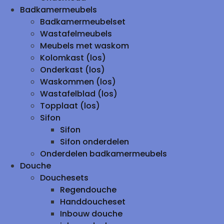
Badkamermeubels
Badkamermeubelset
Wastafelmeubels
Meubels met waskom
Kolomkast (los)
Onderkast (los)
Waskommen (los)
Wastafelblad (los)
Topplaat (los)
Sifon
Sifon
Sifon onderdelen
Onderdelen badkamermeubels
Douche
Douchesets
Regendouche
Handdoucheset
Inbouw douche