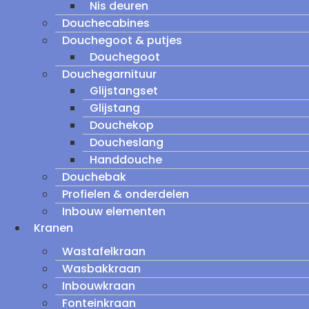
Nis deuren
Douchecabines
Douchegoot & putjes
Douchegoot
Douchegarnituur
Glijstangset
Glijstang
Douchekop
Doucheslang
Handdouche
Douchebak
Profielen & onderdelen
Inbouw elementen
Kranen
Wastafelkraan
Wasbakkraan
Inbouwkraan
Fonteinkraan