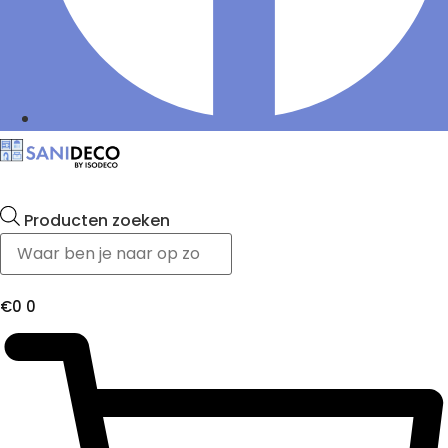
Producten zoeken
€
0
0