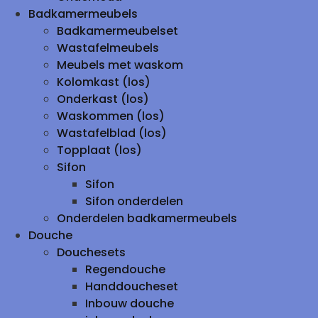
Badkamermeubels
Badkamermeubelset
Wastafelmeubels
Meubels met waskom
Kolomkast (los)
Onderkast (los)
Waskommen (los)
Wastafelblad (los)
Topplaat (los)
Sifon
Sifon
Sifon onderdelen
Onderdelen badkamermeubels
Douche
Douchesets
Regendouche
Handdoucheset
Inbouw douche