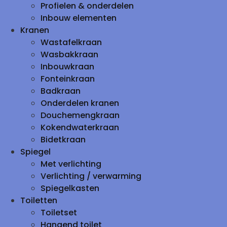
Profielen & onderdelen
Inbouw elementen
Kranen
Wastafelkraan
Wasbakkraan
Inbouwkraan
Fonteinkraan
Badkraan
Onderdelen kranen
Douchemengkraan
Kokendwaterkraan
Bidetkraan
Spiegel
Met verlichting
Verlichting / verwarming
Spiegelkasten
Toiletten
Toiletset
Hangend toilet