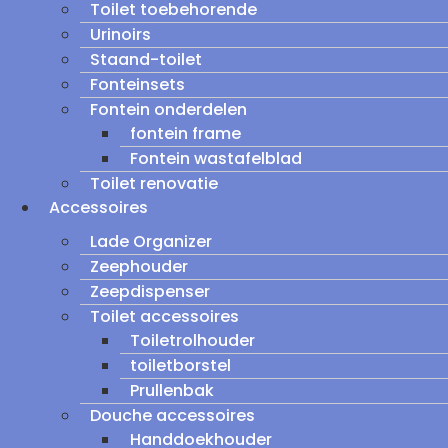
Toilet toebehorende
Urinoirs
Staand-toilet
Fonteinsets
Fontein onderdelen
fontein frame
Fontein wastafelblad
Toilet renovatie
Accessoires
Lade Organizer
Zeephouder
Zeepdispenser
Toilet accessoires
Toiletrolhouder
toiletborstel
Prullenbak
Douche accessoires
Handdoekhouder