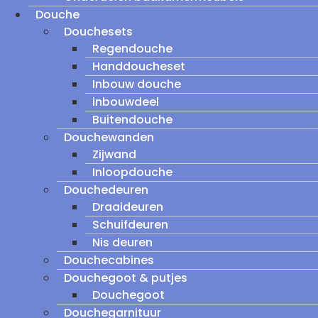
Douche
Douchesets
Regendouche
Handdoucheset
Inbouw douche
inbouwdeel
Buitendouche
Douchewanden
Zijwand
Inloopdouche
Douchedeuren
Draaideuren
Schuifdeuren
Nis deuren
Douchecabines
Douchegoot & putjes
Douchegoot
Douchegarnituur