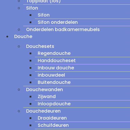
Topplaat (los)
Sifon
Sifon
Sifon onderdelen
Onderdelen badkamermeubels
Douche
Douchesets
Regendouche
Handdoucheset
Inbouw douche
inbouwdeel
Buitendouche
Douchewanden
Zijwand
Inloopdouche
Douchedeuren
Draaideuren
Schuifdeuren