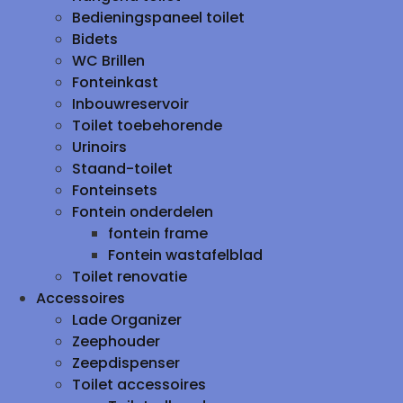
Bedieningspaneel toilet
Bidets
WC Brillen
Fonteinkast
Inbouwreservoir
Toilet toebehorende
Urinoirs
Staand-toilet
Fonteinsets
Fontein onderdelen
fontein frame
Fontein wastafelblad
Toilet renovatie
Accessoires
Lade Organizer
Zeephouder
Zeepdispenser
Toilet accessoires