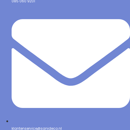
085 060 9201
klantenservice@sanideco.nl