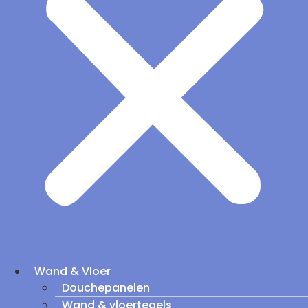
Wand & Vloer
Douchepanelen
Wand & vloertegels