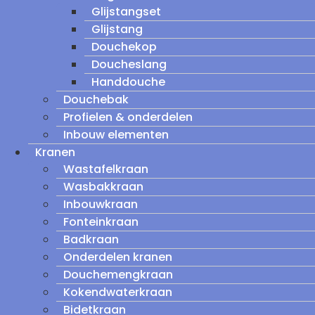
Glijstangset
Glijstang
Douchekop
Doucheslang
Handdouche
Douchebak
Profielen & onderdelen
Inbouw elementen
Kranen
Wastafelkraan
Wasbakkraan
Inbouwkraan
Fonteinkraan
Badkraan
Onderdelen kranen
Douchemengkraan
Kokendwaterkraan
Bidetkraan