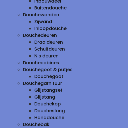
inbouwdeel
Buitendouche
Douchewanden
Zijwand
Inloopdouche
Douchedeuren
Draaideuren
Schuifdeuren
Nis deuren
Douchecabines
Douchegoot & putjes
Douchegoot
Douchegarnituur
Glijstangset
Glijstang
Douchekop
Doucheslang
Handdouche
Douchebak