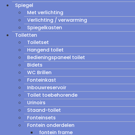
Spiegel
Met verlichting
Verlichting / verwarming
Spiegelkasten
Toiletten
Toiletset
Hangend toilet
Bedieningspaneel toilet
Bidets
WC Brillen
Fonteinkast
Inbouwreservoir
Toilet toebehorende
Urinoirs
Staand-toilet
Fonteinsets
Fontein onderdelen
fontein frame