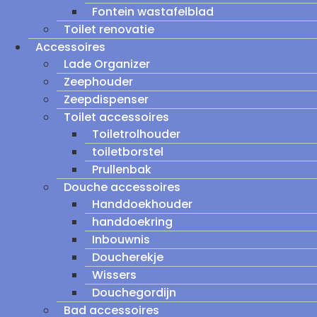
Fontein wastafelblad
Toilet renovatie
Accessoires
Lade Organizer
Zeephouder
Zeepdispenser
Toilet accessoires
Toiletrolhouder
toiletborstel
Prullenbak
Douche accessoires
Handdoekhouder
handdoekring
Inbouwnis
Doucherekje
Wissers
Douchegordijn
Bad accessoires