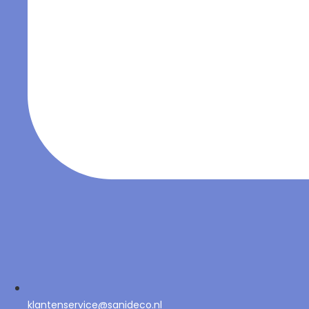
klantenservice@sanideco.nl