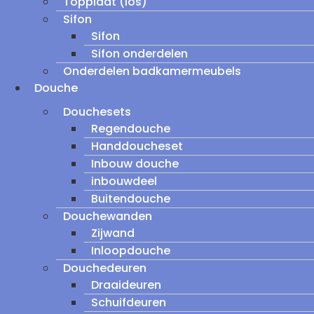
Topplaat (los)
Sifon
Sifon
Sifon onderdelen
Onderdelen badkamermeubels
Douche
Douchesets
Regendouche
Handdoucheset
Inbouw douche
inbouwdeel
Buitendouche
Douchewanden
Zijwand
Inloopdouche
Douchedeuren
Draaideuren
Schuifdeuren