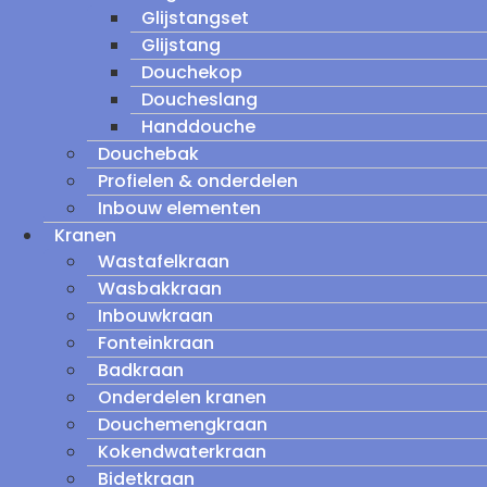
Glijstangset
Glijstang
Douchekop
Doucheslang
Handdouche
Douchebak
Profielen & onderdelen
Inbouw elementen
Kranen
Wastafelkraan
Wasbakkraan
Inbouwkraan
Fonteinkraan
Badkraan
Onderdelen kranen
Douchemengkraan
Kokendwaterkraan
Bidetkraan