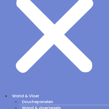
Wand & Vloer
Douchepanelen
Wand & vloertegels