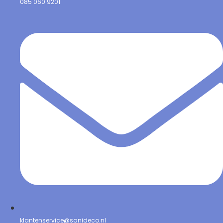
085 060 9201
klantenservice@sanideco.nl