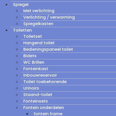
Spiegel
Met verlichting
Verlichting / verwarming
Spiegelkasten
Toiletten
Toiletset
Hangend toilet
Bedieningspaneel toilet
Bidets
WC Brillen
Fonteinkast
Inbouwreservoir
Toilet toebehorende
Urinoirs
Staand-toilet
Fonteinsets
Fontein onderdelen
fontein frame