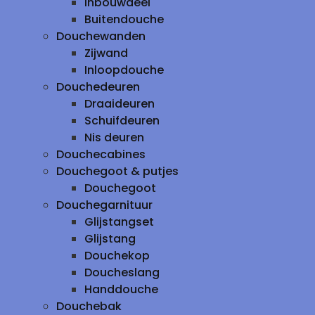
inbouwdeel
Buitendouche
Douchewanden
Zijwand
Inloopdouche
Douchedeuren
Draaideuren
Schuifdeuren
Nis deuren
Douchecabines
Douchegoot & putjes
Douchegoot
Douchegarnituur
Glijstangset
Glijstang
Douchekop
Doucheslang
Handdouche
Douchebak