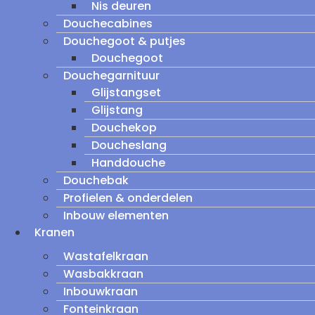
Nis deuren
Douchecabines
Douchegoot & putjes
Douchegoot
Douchegarnituur
Glijstangset
Glijstang
Douchekop
Doucheslang
Handdouche
Douchebak
Profielen & onderdelen
Inbouw elementen
Kranen
Wastafelkraan
Wasbakkraan
Inbouwkraan
Fonteinkraan