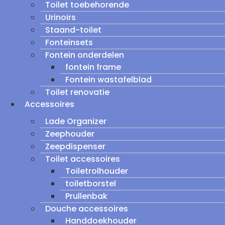
Toilet toebehorende
Urinoirs
Staand-toilet
Fonteinsets
Fontein onderdelen
fontein frame
Fontein wastafelblad
Toilet renovatie
Accessoires
Lade Organizer
Zeephouder
Zeepdispenser
Toilet accessoires
Toiletrolhouder
toiletborstel
Prullenbak
Douche accessoires
Handdoekhouder