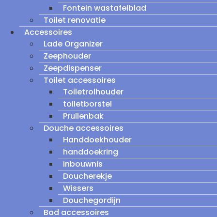
Fontein wastafelblad
Toilet renovatie
Accessoires
Lade Organizer
Zeephouder
Zeepdispenser
Toilet accessoires
Toiletrolhouder
toiletborstel
Prullenbak
Douche accessoires
Handdoekhouder
handdoekring
Inbouwnis
Doucherekje
Wissers
Douchegordijn
Bad accessoires