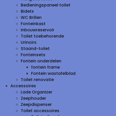
Bedieningspaneel toilet
Bidets
WC Brillen
Fonteinkast
Inbouwreservoir
Toilet toebehorende
Urinoirs
Staand-toilet
Fonteinsets
Fontein onderdelen
fontein frame
Fontein wastafelblad
Toilet renovatie
Accessoires
Lade Organizer
Zeephouder
Zeepdispenser
Toilet accessoires