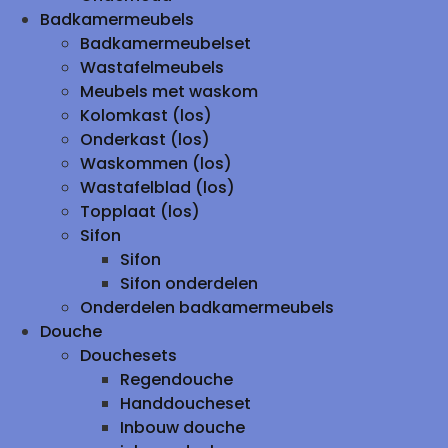
Badkamermeubels
Badkamermeubelset
Wastafelmeubels
Meubels met waskom
Kolomkast (los)
Onderkast (los)
Waskommen (los)
Wastafelblad (los)
Topplaat (los)
Sifon
Sifon
Sifon onderdelen
Onderdelen badkamermeubels
Douche
Douchesets
Regendouche
Handdoucheset
Inbouw douche