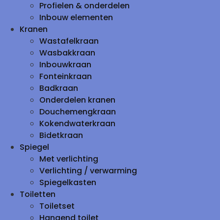
Profielen & onderdelen
Inbouw elementen
Kranen
Wastafelkraan
Wasbakkraan
Inbouwkraan
Fonteinkraan
Badkraan
Onderdelen kranen
Douchemengkraan
Kokendwaterkraan
Bidetkraan
Spiegel
Met verlichting
Verlichting / verwarming
Spiegelkasten
Toiletten
Toiletset
Hangend toilet