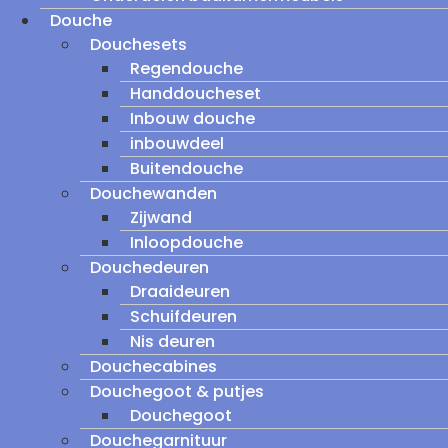
Douche
Douchesets
Regendouche
Handdoucheset
Inbouw douche
inbouwdeel
Buitendouche
Douchewanden
Zijwand
Inloopdouche
Douchedeuren
Draaideuren
Schuifdeuren
Nis deuren
Douchecabines
Douchegoot & putjes
Douchegoot
Douchegarnituur