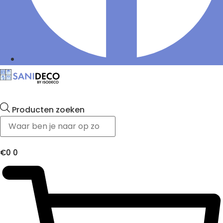
Producten zoeken
€
0
0