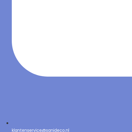
klantenservice@sanideco.nl