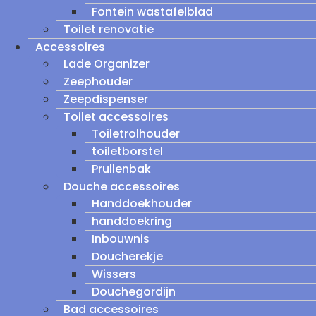
Fontein wastafelblad
Toilet renovatie
Accessoires
Lade Organizer
Zeephouder
Zeepdispenser
Toilet accessoires
Toiletrolhouder
toiletborstel
Prullenbak
Douche accessoires
Handdoekhouder
handdoekring
Inbouwnis
Doucherekje
Wissers
Douchegordijn
Bad accessoires