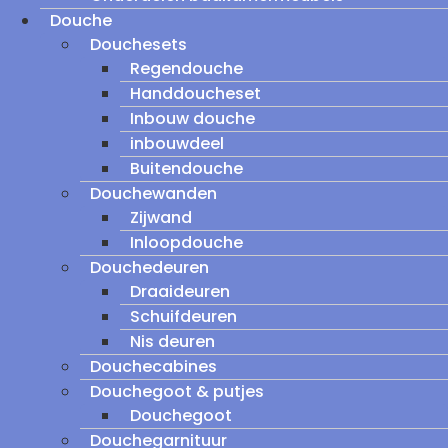
Douche
Douchesets
Regendouche
Handdoucheset
Inbouw douche
inbouwdeel
Buitendouche
Douchewanden
Zijwand
Inloopdouche
Douchedeuren
Draaideuren
Schuifdeuren
Nis deuren
Douchecabines
Douchegoot & putjes
Douchegoot
Douchegarnituur