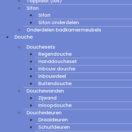
Topplaat (los)
Sifon
Sifon
Sifon onderdelen
Onderdelen badkamermeubels
Douche
Douchesets
Regendouche
Handdoucheset
Inbouw douche
inbouwdeel
Buitendouche
Douchewanden
Zijwand
Inloopdouche
Douchedeuren
Draaideuren
Schuifdeuren