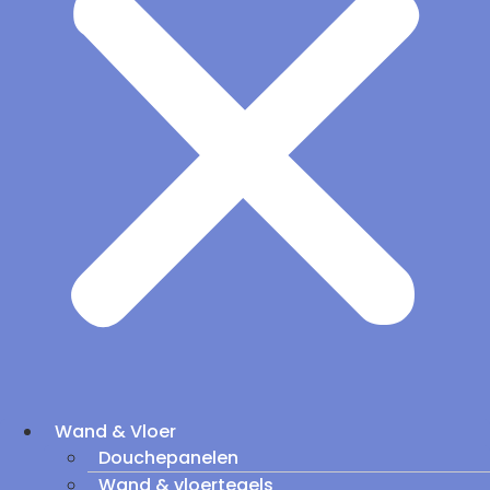
Wand & Vloer
Douchepanelen
Wand & vloertegels