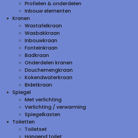
Profielen & onderdelen
Inbouw elementen
Kranen
Wastafelkraan
Wasbakkraan
Inbouwkraan
Fonteinkraan
Badkraan
Onderdelen kranen
Douchemengkraan
Kokendwaterkraan
Bidetkraan
Spiegel
Met verlichting
Verlichting / verwarming
Spiegelkasten
Toiletten
Toiletset
Hangend toilet