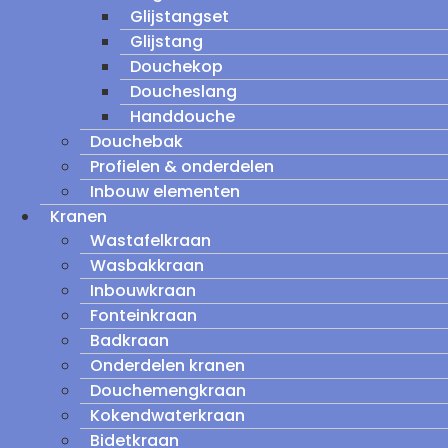
Glijstangset
Glijstang
Douchekop
Doucheslang
Handdouche
Douchebak
Profielen & onderdelen
Inbouw elementen
Kranen
Wastafelkraan
Wasbakkraan
Inbouwkraan
Fonteinkraan
Badkraan
Onderdelen kranen
Douchemengkraan
Kokendwaterkraan
Bidetkraan