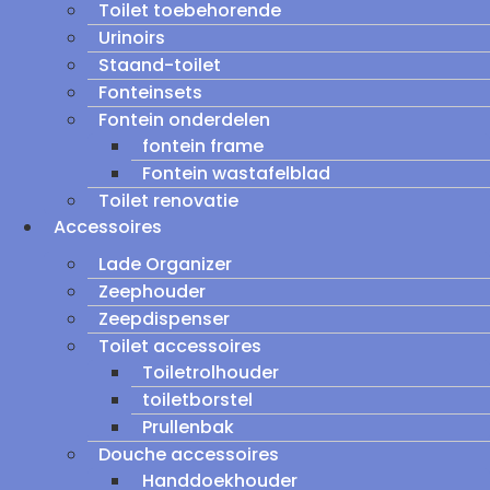
Toilet toebehorende
Urinoirs
Staand-toilet
Fonteinsets
Fontein onderdelen
fontein frame
Fontein wastafelblad
Toilet renovatie
Accessoires
Lade Organizer
Zeephouder
Zeepdispenser
Toilet accessoires
Toiletrolhouder
toiletborstel
Prullenbak
Douche accessoires
Handdoekhouder