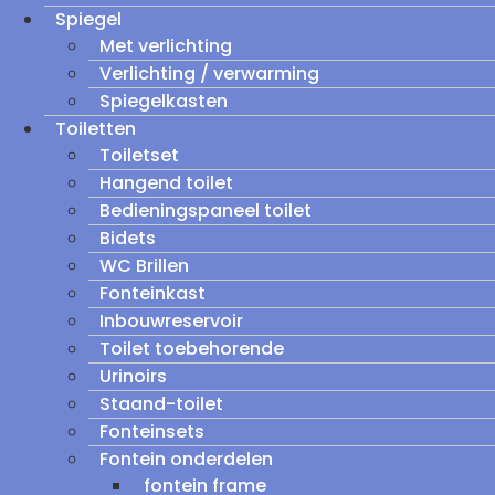
Spiegel
Met verlichting
Verlichting / verwarming
Spiegelkasten
Toiletten
Toiletset
Hangend toilet
Bedieningspaneel toilet
Bidets
WC Brillen
Fonteinkast
Inbouwreservoir
Toilet toebehorende
Urinoirs
Staand-toilet
Fonteinsets
Fontein onderdelen
fontein frame