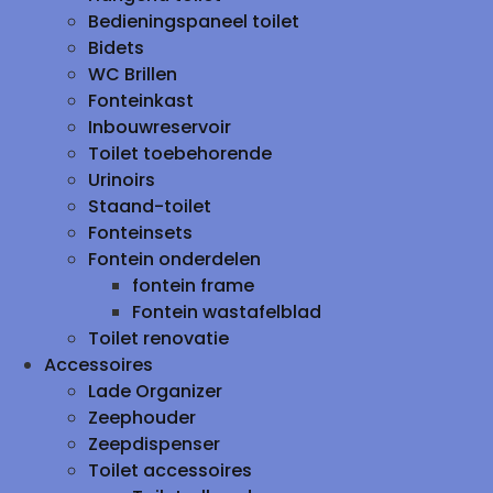
Bedieningspaneel toilet
Bidets
WC Brillen
Fonteinkast
Inbouwreservoir
Toilet toebehorende
Urinoirs
Staand-toilet
Fonteinsets
Fontein onderdelen
fontein frame
Fontein wastafelblad
Toilet renovatie
Accessoires
Lade Organizer
Zeephouder
Zeepdispenser
Toilet accessoires