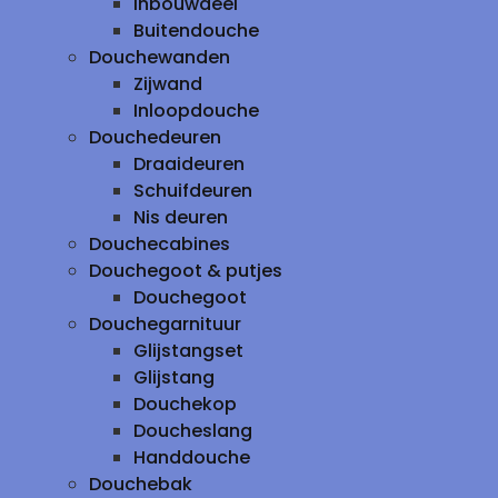
inbouwdeel
Buitendouche
Douchewanden
Zijwand
Inloopdouche
Douchedeuren
Draaideuren
Schuifdeuren
Nis deuren
Douchecabines
Douchegoot & putjes
Douchegoot
Douchegarnituur
Glijstangset
Glijstang
Douchekop
Doucheslang
Handdouche
Douchebak