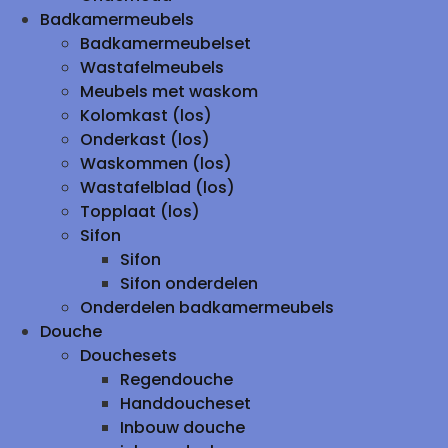
Badkamermeubels
Badkamermeubelset
Wastafelmeubels
Meubels met waskom
Kolomkast (los)
Onderkast (los)
Waskommen (los)
Wastafelblad (los)
Topplaat (los)
Sifon
Sifon
Sifon onderdelen
Onderdelen badkamermeubels
Douche
Douchesets
Regendouche
Handdoucheset
Inbouw douche