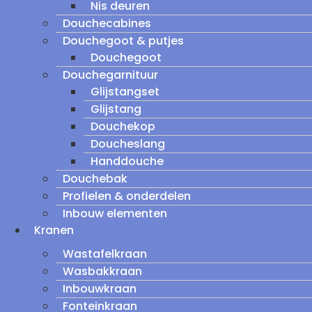
Nis deuren
Douchecabines
Douchegoot & putjes
Douchegoot
Douchegarnituur
Glijstangset
Glijstang
Douchekop
Doucheslang
Handdouche
Douchebak
Profielen & onderdelen
Inbouw elementen
Kranen
Wastafelkraan
Wasbakkraan
Inbouwkraan
Fonteinkraan