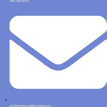
085 060 9201
klantenservice@sanideco.nl