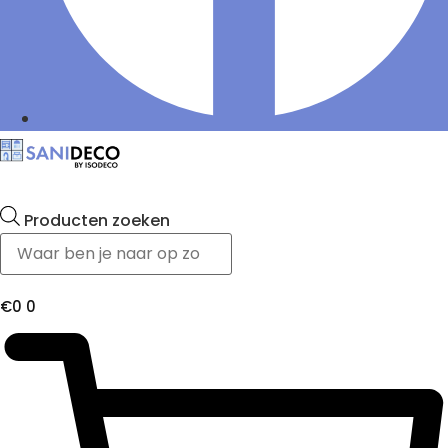
Producten zoeken
€
0
0