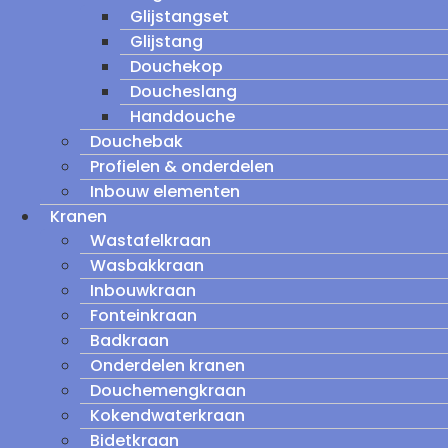
Glijstangset
Glijstang
Douchekop
Doucheslang
Handdouche
Douchebak
Profielen & onderdelen
Inbouw elementen
Kranen
Wastafelkraan
Wasbakkraan
Inbouwkraan
Fonteinkraan
Badkraan
Onderdelen kranen
Douchemengkraan
Kokendwaterkraan
Bidetkraan