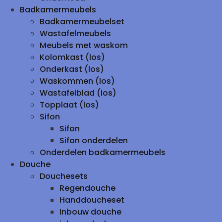
Badkamermeubels
Badkamermeubelset
Wastafelmeubels
Meubels met waskom
Kolomkast (los)
Onderkast (los)
Waskommen (los)
Wastafelblad (los)
Topplaat (los)
Sifon
Sifon
Sifon onderdelen
Onderdelen badkamermeubels
Douche
Douchesets
Regendouche
Handdoucheset
Inbouw douche