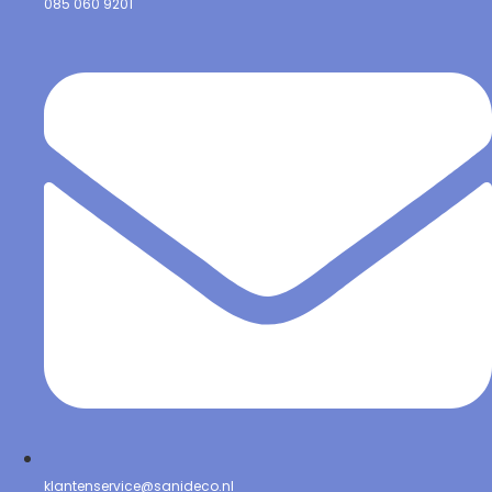
085 060 9201
klantenservice@sanideco.nl