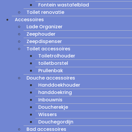
Fontein wastafelblad
Toilet renovatie
Accessoires
Lade Organizer
Zeephouder
Zeepdispenser
Toilet accessoires
Toiletrolhouder
toiletborstel
Prullenbak
Douche accessoires
Handdoekhouder
handdoekring
Inbouwnis
Doucherekje
Wissers
Douchegordijn
Bad accessoires