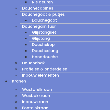
Nis deuren
Douchecabines
Douchegoot & putjes
Douchegoot
Douchegarnituur
Glijstangset
Glijstang
Douchekop
Doucheslang
Handdouche
Douchebak
Profielen & onderdelen
Inbouw elementen
Kranen
Wastafelkraan
Wasbakkraan
Inbouwkraan
Fonteinkraan