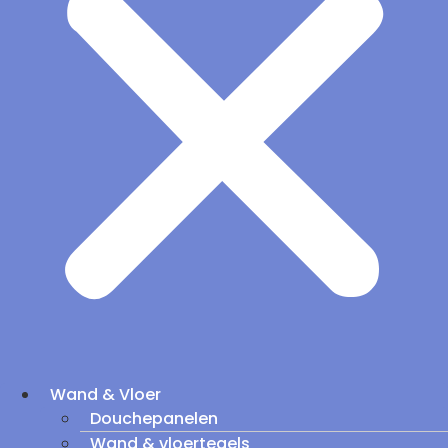
Wand & Vloer
Douchepanelen
Wand & vloertegels