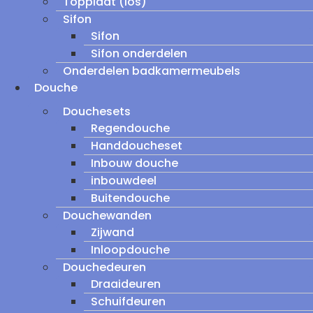
Topplaat (los)
Sifon
Sifon
Sifon onderdelen
Onderdelen badkamermeubels
Douche
Douchesets
Regendouche
Handdoucheset
Inbouw douche
inbouwdeel
Buitendouche
Douchewanden
Zijwand
Inloopdouche
Douchedeuren
Draaideuren
Schuifdeuren