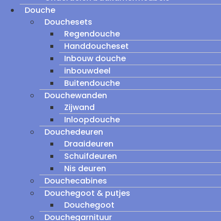
Douche
Douchesets
Regendouche
Handdoucheset
Inbouw douche
inbouwdeel
Buitendouche
Douchewanden
Zijwand
Inloopdouche
Douchedeuren
Draaideuren
Schuifdeuren
Nis deuren
Douchecabines
Douchegoot & putjes
Douchegoot
Douchegarnituur