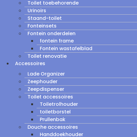
Toilet toebehorende
Urinoirs
Staand-toilet
Fonteinsets
Fontein onderdelen
fontein frame
Fontein wastafelblad
Toilet renovatie
Accessoires
Lade Organizer
Zeephouder
Zeepdispenser
Toilet accessoires
Toiletrolhouder
toiletborstel
Prullenbak
Douche accessoires
Handdoekhouder