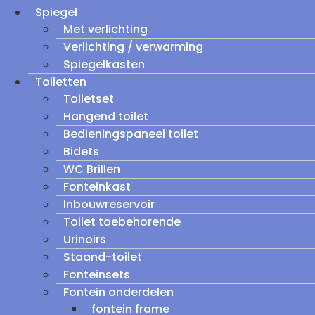
Spiegel
Met verlichting
Verlichting / verwarming
Spiegelkasten
Toiletten
Toiletset
Hangend toilet
Bedieningspaneel toilet
Bidets
WC Brillen
Fonteinkast
Inbouwreservoir
Toilet toebehorende
Urinoirs
Staand-toilet
Fonteinsets
Fontein onderdelen
fontein frame