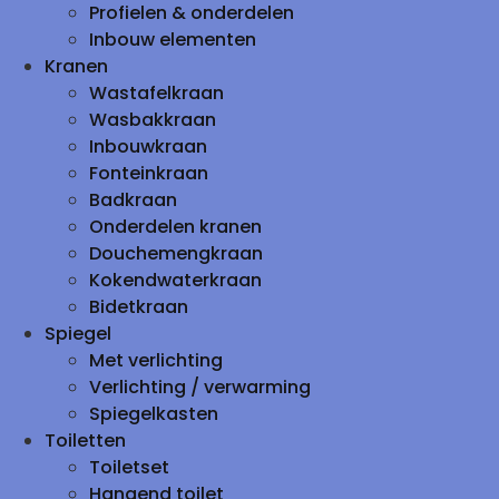
Profielen & onderdelen
Inbouw elementen
Kranen
Wastafelkraan
Wasbakkraan
Inbouwkraan
Fonteinkraan
Badkraan
Onderdelen kranen
Douchemengkraan
Kokendwaterkraan
Bidetkraan
Spiegel
Met verlichting
Verlichting / verwarming
Spiegelkasten
Toiletten
Toiletset
Hangend toilet