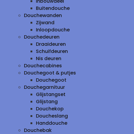
inbouwdeel
Buitendouche
Douchewanden
Zijwand
Inloopdouche
Douchedeuren
Draaideuren
Schuifdeuren
Nis deuren
Douchecabines
Douchegoot & putjes
Douchegoot
Douchegarnituur
Glijstangset
Glijstang
Douchekop
Doucheslang
Handdouche
Douchebak