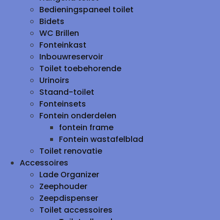
Bedieningspaneel toilet
Bidets
WC Brillen
Fonteinkast
Inbouwreservoir
Toilet toebehorende
Urinoirs
Staand-toilet
Fonteinsets
Fontein onderdelen
fontein frame
Fontein wastafelblad
Toilet renovatie
Accessoires
Lade Organizer
Zeephouder
Zeepdispenser
Toilet accessoires