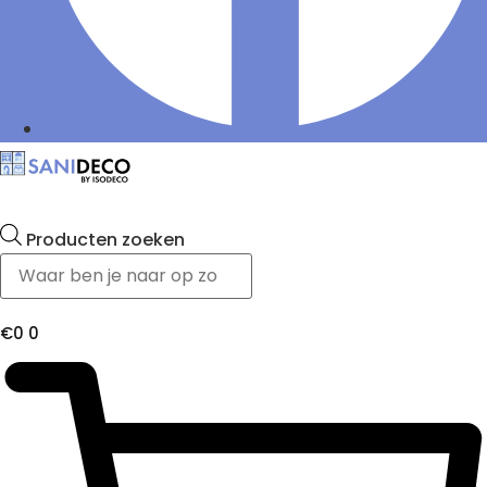
Producten zoeken
€
0
0