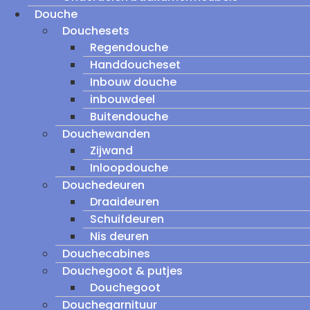
Douche
Douchesets
Regendouche
Handdoucheset
Inbouw douche
inbouwdeel
Buitendouche
Douchewanden
Zijwand
Inloopdouche
Douchedeuren
Draaideuren
Schuifdeuren
Nis deuren
Douchecabines
Douchegoot & putjes
Douchegoot
Douchegarnituur