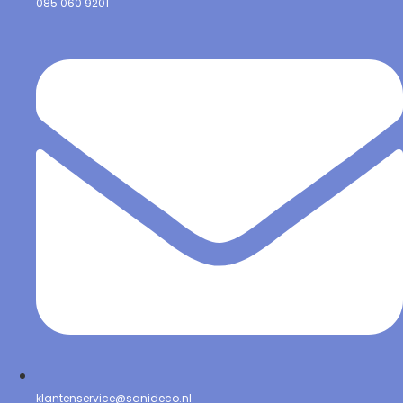
085 060 9201
klantenservice@sanideco.nl