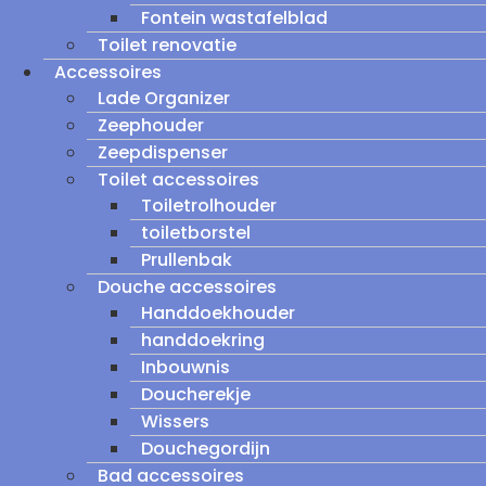
Fontein wastafelblad
Toilet renovatie
Accessoires
Lade Organizer
Zeephouder
Zeepdispenser
Toilet accessoires
Toiletrolhouder
toiletborstel
Prullenbak
Douche accessoires
Handdoekhouder
handdoekring
Inbouwnis
Doucherekje
Wissers
Douchegordijn
Bad accessoires