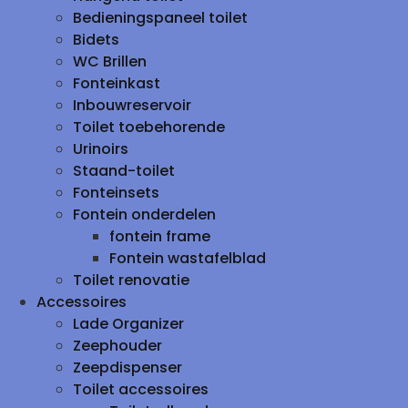
Bedieningspaneel toilet
Bidets
WC Brillen
Fonteinkast
Inbouwreservoir
Toilet toebehorende
Urinoirs
Staand-toilet
Fonteinsets
Fontein onderdelen
fontein frame
Fontein wastafelblad
Toilet renovatie
Accessoires
Lade Organizer
Zeephouder
Zeepdispenser
Toilet accessoires