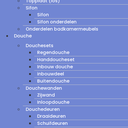
Topplaat (los)
Sifon
Sifon
Sifon onderdelen
Onderdelen badkamermeubels
Douche
Douchesets
Regendouche
Handdoucheset
Inbouw douche
inbouwdeel
Buitendouche
Douchewanden
Zijwand
Inloopdouche
Douchedeuren
Draaideuren
Schuifdeuren