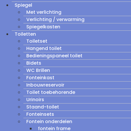
Spiegel
Met verlichting
Verlichting / verwarming
Spiegelkasten
Toiletten
Toiletset
Hangend toilet
Bedieningspaneel toilet
Bidets
WC Brillen
Fonteinkast
Inbouwreservoir
Toilet toebehorende
Urinoirs
Staand-toilet
Fonteinsets
Fontein onderdelen
fontein frame