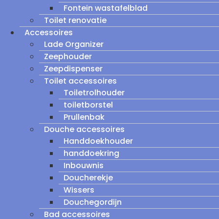
Fontein wastafelblad
Toilet renovatie
Accessoires
Lade Organizer
Zeephouder
Zeepdispenser
Toilet accessoires
Toiletrolhouder
toiletborstel
Prullenbak
Douche accessoires
Handdoekhouder
handdoekring
Inbouwnis
Doucherekje
Wissers
Douchegordijn
Bad accessoires