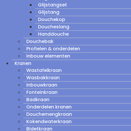
Glijstangset
Glijstang
Douchekop
Doucheslang
Handdouche
Douchebak
Profielen & onderdelen
Inbouw elementen
Kranen
Wastafelkraan
Wasbakkraan
Inbouwkraan
Fonteinkraan
Badkraan
Onderdelen kranen
Douchemengkraan
Kokendwaterkraan
Bidetkraan