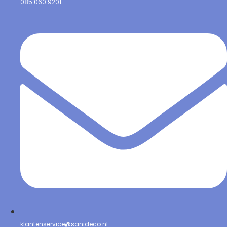
085 060 9201
klantenservice@sanideco.nl