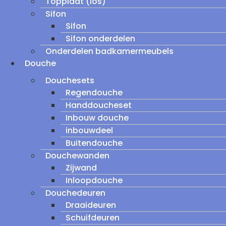
Topplaat (los)
Sifon
Sifon
Sifon onderdelen
Onderdelen badkamermeubels
Douche
Douchesets
Regendouche
Handdoucheset
Inbouw douche
inbouwdeel
Buitendouche
Douchewanden
Zijwand
Inloopdouche
Douchedeuren
Draaideuren
Schuifdeuren