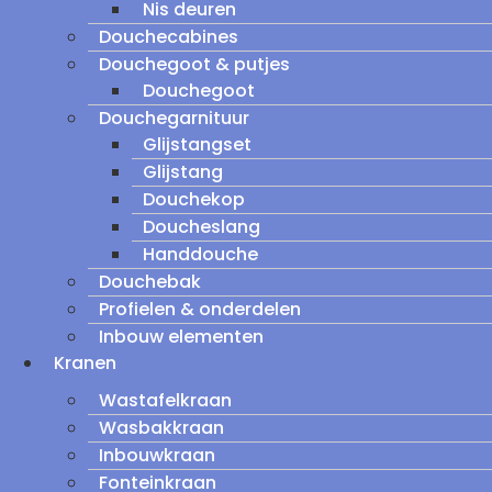
Nis deuren
Douchecabines
Douchegoot & putjes
Douchegoot
Douchegarnituur
Glijstangset
Glijstang
Douchekop
Doucheslang
Handdouche
Douchebak
Profielen & onderdelen
Inbouw elementen
Kranen
Wastafelkraan
Wasbakkraan
Inbouwkraan
Fonteinkraan