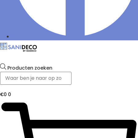
Producten zoeken
€
0
0