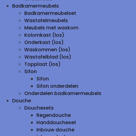
Badkamermeubels
Badkamermeubelset
Wastafelmeubels
Meubels met waskom
Kolomkast (los)
Onderkast (los)
Waskommen (los)
Wastafelblad (los)
Topplaat (los)
Sifon
Sifon
Sifon onderdelen
Onderdelen badkamermeubels
Douche
Douchesets
Regendouche
Handdoucheset
Inbouw douche