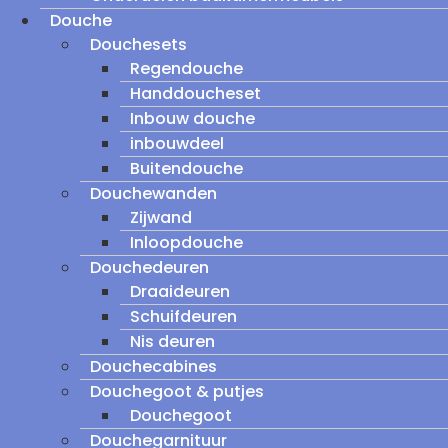
Douche
Douchesets
Regendouche
Handdoucheset
Inbouw douche
inbouwdeel
Buitendouche
Douchewanden
Zijwand
Inloopdouche
Douchedeuren
Draaideuren
Schuifdeuren
Nis deuren
Douchecabines
Douchegoot & putjes
Douchegoot
Douchegarnituur