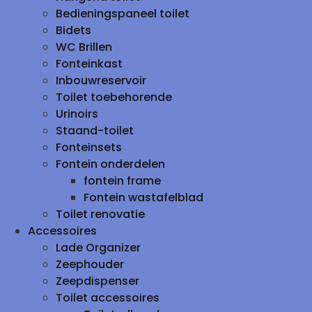
Bedieningspaneel toilet
Bidets
WC Brillen
Fonteinkast
Inbouwreservoir
Toilet toebehorende
Urinoirs
Staand-toilet
Fonteinsets
Fontein onderdelen
fontein frame
Fontein wastafelblad
Toilet renovatie
Accessoires
Lade Organizer
Zeephouder
Zeepdispenser
Toilet accessoires