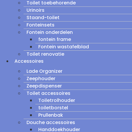
Toilet toebehorende
Urinoirs
Staand-toilet
Fonteinsets
Fontein onderdelen
fontein frame
Fontein wastafelblad
Toilet renovatie
Accessoires
Lade Organizer
Zeephouder
Zeepdispenser
Toilet accessoires
Toiletrolhouder
toiletborstel
Prullenbak
Douche accessoires
Handdoekhouder