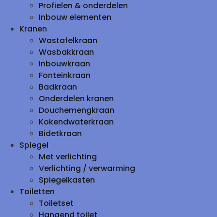
Profielen & onderdelen
Inbouw elementen
Kranen
Wastafelkraan
Wasbakkraan
Inbouwkraan
Fonteinkraan
Badkraan
Onderdelen kranen
Douchemengkraan
Kokendwaterkraan
Bidetkraan
Spiegel
Met verlichting
Verlichting / verwarming
Spiegelkasten
Toiletten
Toiletset
Hangend toilet