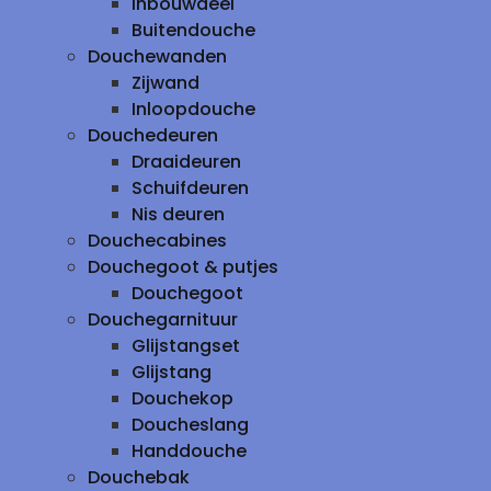
inbouwdeel
Buitendouche
Douchewanden
Zijwand
Inloopdouche
Douchedeuren
Draaideuren
Schuifdeuren
Nis deuren
Douchecabines
Douchegoot & putjes
Douchegoot
Douchegarnituur
Glijstangset
Glijstang
Douchekop
Doucheslang
Handdouche
Douchebak