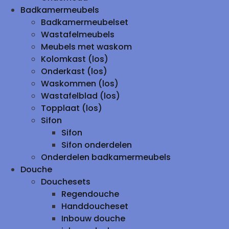
Badkamermeubels
Badkamermeubelset
Wastafelmeubels
Meubels met waskom
Kolomkast (los)
Onderkast (los)
Waskommen (los)
Wastafelblad (los)
Topplaat (los)
Sifon
Sifon
Sifon onderdelen
Onderdelen badkamermeubels
Douche
Douchesets
Regendouche
Handdoucheset
Inbouw douche