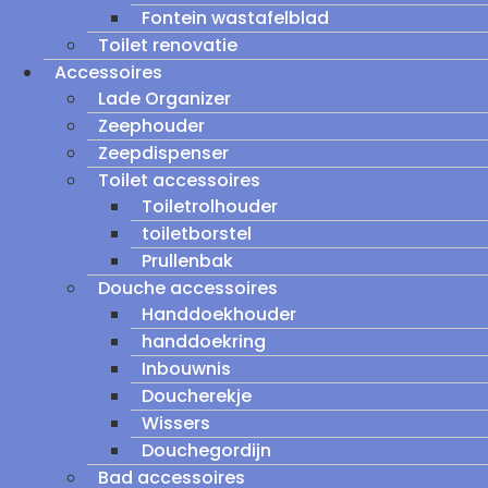
Fontein wastafelblad
Toilet renovatie
Accessoires
Lade Organizer
Zeephouder
Zeepdispenser
Toilet accessoires
Toiletrolhouder
toiletborstel
Prullenbak
Douche accessoires
Handdoekhouder
handdoekring
Inbouwnis
Doucherekje
Wissers
Douchegordijn
Bad accessoires