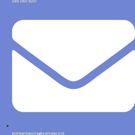
085 060 9201
klantenservice@sanideco.nl