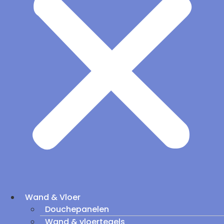
Wand & Vloer
Douchepanelen
Wand & vloertegels