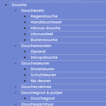
Douche
Douchesets
Regendouche
Handdoucheset
Inbouw douche
inbouwdeel
Buitendouche
Douchewanden
Zijwand
Inloopdouche
Douchedeuren
Draaideuren
Schuifdeuren
Nis deuren
Douchecabines
Douchegoot & putjes
Douchegoot
Douchegarnituur