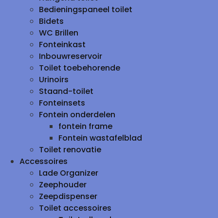
Bedieningspaneel toilet
Bidets
WC Brillen
Fonteinkast
Inbouwreservoir
Toilet toebehorende
Urinoirs
Staand-toilet
Fonteinsets
Fontein onderdelen
fontein frame
Fontein wastafelblad
Toilet renovatie
Accessoires
Lade Organizer
Zeephouder
Zeepdispenser
Toilet accessoires