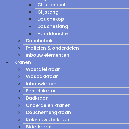
Glijstangset
Glijstang
Douchekop
Doucheslang
Handdouche
Douchebak
Profielen & onderdelen
Inbouw elementen
Kranen
Wastafelkraan
Wasbakkraan
Inbouwkraan
Fonteinkraan
Badkraan
Onderdelen kranen
Douchemengkraan
Kokendwaterkraan
Bidetkraan