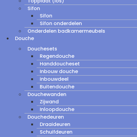
Topplaat (los)
Sifon
Sifon
Sifon onderdelen
Onderdelen badkamermeubels
Douche
Douchesets
Regendouche
Handdoucheset
Inbouw douche
inbouwdeel
Buitendouche
Douchewanden
Zijwand
Inloopdouche
Douchedeuren
Draaideuren
Schuifdeuren