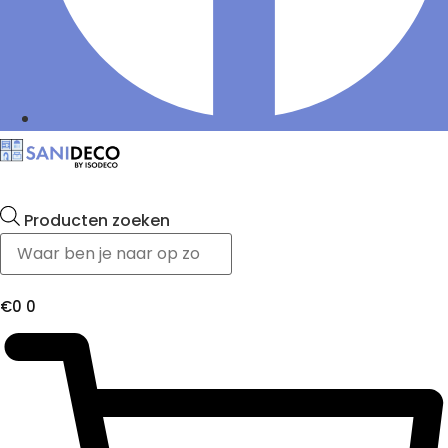
Producten zoeken
€
0
0