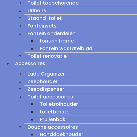
Toilet toebehorende
Urinoirs
Staand-toilet
Fonteinsets
Fontein onderdelen
fontein frame
Fontein wastafelblad
Toilet renovatie
Accessoires
Lade Organizer
Zeephouder
Zeepdispenser
Toilet accessoires
Toiletrolhouder
toiletborstel
Prullenbak
Douche accessoires
Handdoekhouder