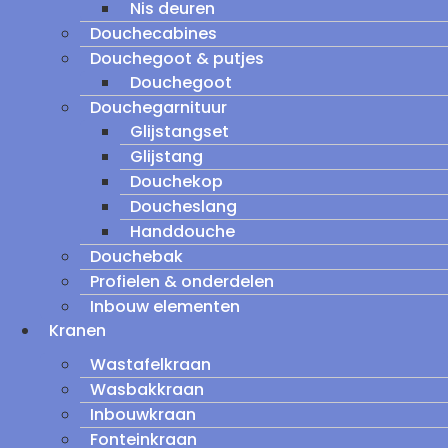
Nis deuren
Douchecabines
Douchegoot & putjes
Douchegoot
Douchegarnituur
Glijstangset
Glijstang
Douchekop
Doucheslang
Handdouche
Douchebak
Profielen & onderdelen
Inbouw elementen
Kranen
Wastafelkraan
Wasbakkraan
Inbouwkraan
Fonteinkraan