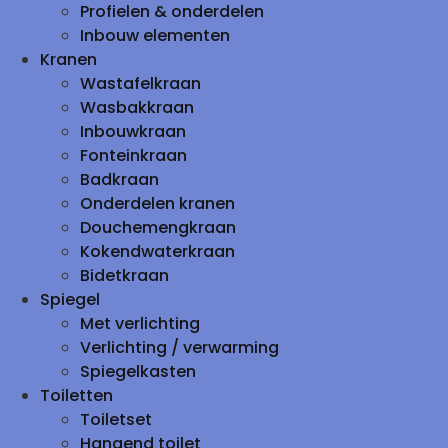
Profielen & onderdelen
Inbouw elementen
Kranen
Wastafelkraan
Wasbakkraan
Inbouwkraan
Fonteinkraan
Badkraan
Onderdelen kranen
Douchemengkraan
Kokendwaterkraan
Bidetkraan
Spiegel
Met verlichting
Verlichting / verwarming
Spiegelkasten
Toiletten
Toiletset
Hangend toilet