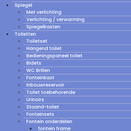
Spiegel
Met verlichting
Verlichting / verwarming
Spiegelkasten
Toiletten
Toiletset
Hangend toilet
Bedieningspaneel toilet
Bidets
WC Brillen
Fonteinkast
Inbouwreservoir
Toilet toebehorende
Urinoirs
Staand-toilet
Fonteinsets
Fontein onderdelen
fontein frame