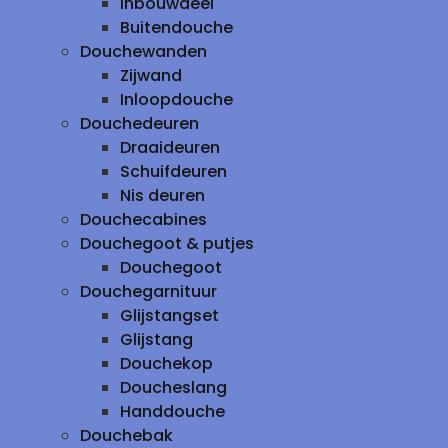
inbouwdeel
Buitendouche
Douchewanden
Zijwand
Inloopdouche
Douchedeuren
Draaideuren
Schuifdeuren
Nis deuren
Douchecabines
Douchegoot & putjes
Douchegoot
Douchegarnituur
Glijstangset
Glijstang
Douchekop
Doucheslang
Handdouche
Douchebak