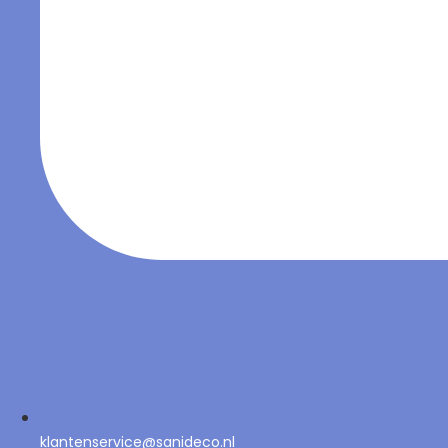
klantenservice@sanideco.nl