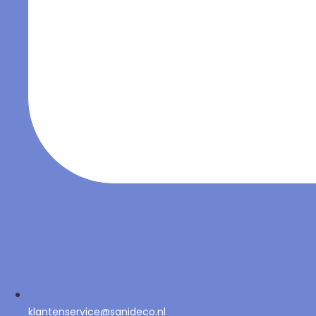
klantenservice@sanideco.nl