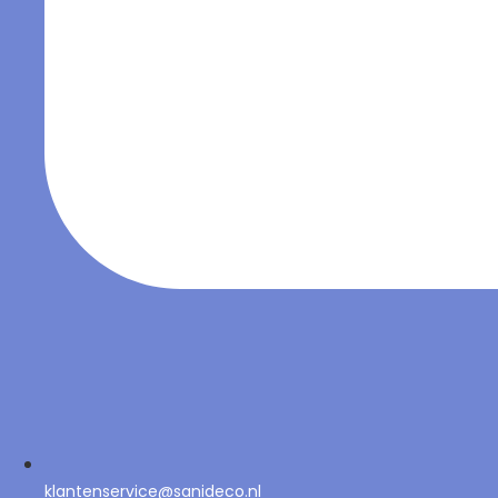
klantenservice@sanideco.nl