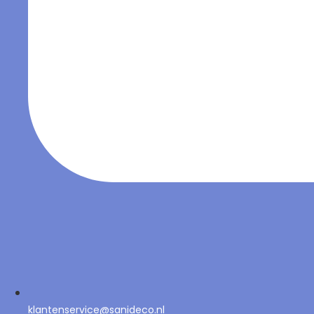
klantenservice@sanideco.nl