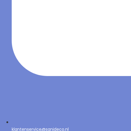
klantenservice@sanideco.nl