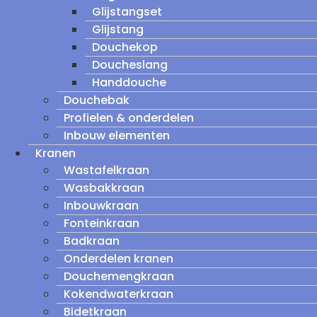
Glijstangset
Glijstang
Douchekop
Doucheslang
Handdouche
Douchebak
Profielen & onderdelen
Inbouw elementen
Kranen
Wastafelkraan
Wasbakkraan
Inbouwkraan
Fonteinkraan
Badkraan
Onderdelen kranen
Douchemengkraan
Kokendwaterkraan
Bidetkraan