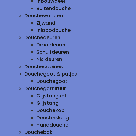
inbouwdeel
Buitendouche
Douchewanden
Zijwand
Inloopdouche
Douchedeuren
Draaideuren
Schuifdeuren
Nis deuren
Douchecabines
Douchegoot & putjes
Douchegoot
Douchegarnituur
Glijstangset
Glijstang
Douchekop
Doucheslang
Handdouche
Douchebak