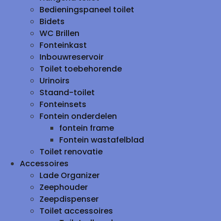
Bedieningspaneel toilet
Bidets
WC Brillen
Fonteinkast
Inbouwreservoir
Toilet toebehorende
Urinoirs
Staand-toilet
Fonteinsets
Fontein onderdelen
fontein frame
Fontein wastafelblad
Toilet renovatie
Accessoires
Lade Organizer
Zeephouder
Zeepdispenser
Toilet accessoires