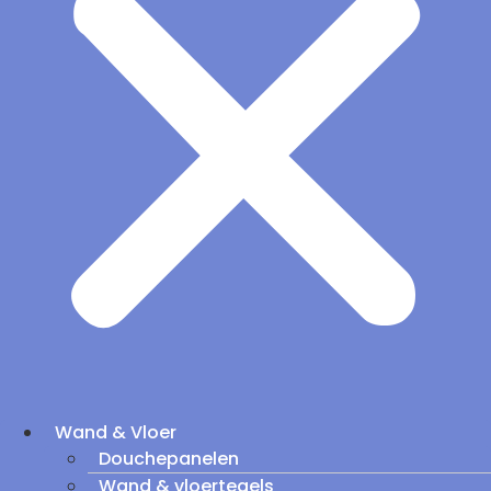
Wand & Vloer
Douchepanelen
Wand & vloertegels