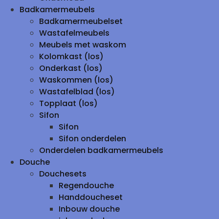
Badkamermeubels
Badkamermeubelset
Wastafelmeubels
Meubels met waskom
Kolomkast (los)
Onderkast (los)
Waskommen (los)
Wastafelblad (los)
Topplaat (los)
Sifon
Sifon
Sifon onderdelen
Onderdelen badkamermeubels
Douche
Douchesets
Regendouche
Handdoucheset
Inbouw douche