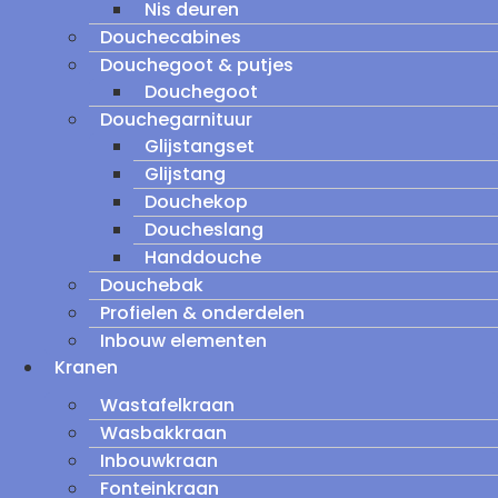
Nis deuren
Douchecabines
Douchegoot & putjes
Douchegoot
Douchegarnituur
Glijstangset
Glijstang
Douchekop
Doucheslang
Handdouche
Douchebak
Profielen & onderdelen
Inbouw elementen
Kranen
Wastafelkraan
Wasbakkraan
Inbouwkraan
Fonteinkraan