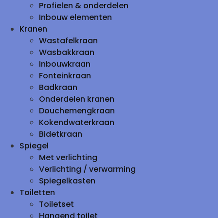
Profielen & onderdelen
Inbouw elementen
Kranen
Wastafelkraan
Wasbakkraan
Inbouwkraan
Fonteinkraan
Badkraan
Onderdelen kranen
Douchemengkraan
Kokendwaterkraan
Bidetkraan
Spiegel
Met verlichting
Verlichting / verwarming
Spiegelkasten
Toiletten
Toiletset
Hangend toilet