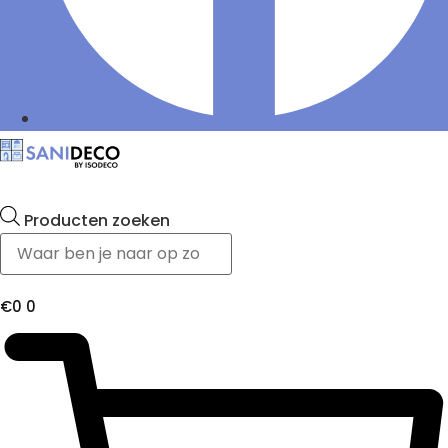
Producten zoeken
€
0
0