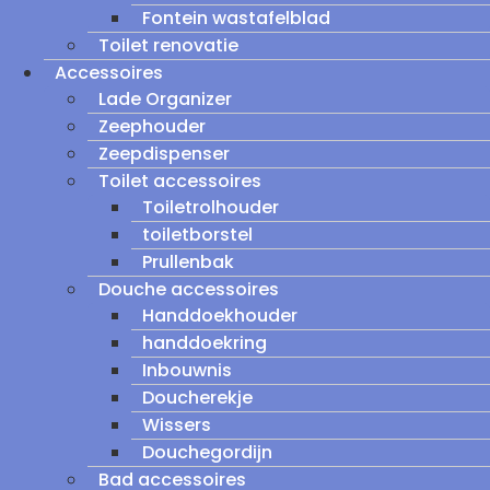
Fontein wastafelblad
Toilet renovatie
Accessoires
Lade Organizer
Zeephouder
Zeepdispenser
Toilet accessoires
Toiletrolhouder
toiletborstel
Prullenbak
Douche accessoires
Handdoekhouder
handdoekring
Inbouwnis
Doucherekje
Wissers
Douchegordijn
Bad accessoires