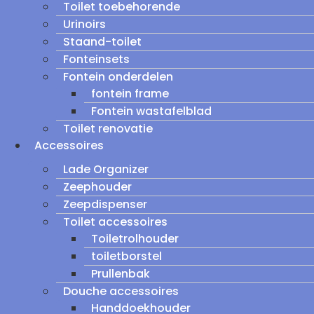
Toilet toebehorende
Urinoirs
Staand-toilet
Fonteinsets
Fontein onderdelen
fontein frame
Fontein wastafelblad
Toilet renovatie
Accessoires
Lade Organizer
Zeephouder
Zeepdispenser
Toilet accessoires
Toiletrolhouder
toiletborstel
Prullenbak
Douche accessoires
Handdoekhouder