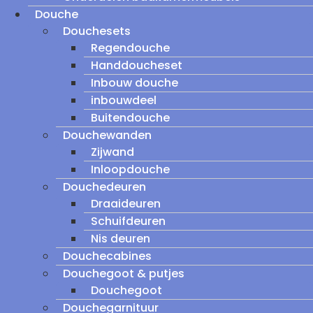
Douche
Douchesets
Regendouche
Handdoucheset
Inbouw douche
inbouwdeel
Buitendouche
Douchewanden
Zijwand
Inloopdouche
Douchedeuren
Draaideuren
Schuifdeuren
Nis deuren
Douchecabines
Douchegoot & putjes
Douchegoot
Douchegarnituur