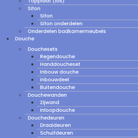
Topplaat (los)
Sifon
Sifon
Sifon onderdelen
Onderdelen badkamermeubels
Douche
Douchesets
Regendouche
Handdoucheset
Inbouw douche
inbouwdeel
Buitendouche
Douchewanden
Zijwand
Inloopdouche
Douchedeuren
Draaideuren
Schuifdeuren