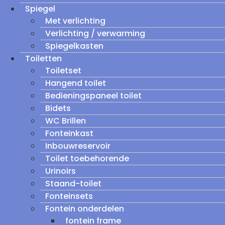
Spiegel
Met verlichting
Verlichting / verwarming
Spiegelkasten
Toiletten
Toiletset
Hangend toilet
Bedieningspaneel toilet
Bidets
WC Brillen
Fonteinkast
Inbouwreservoir
Toilet toebehorende
Urinoirs
Staand-toilet
Fonteinsets
Fontein onderdelen
fontein frame