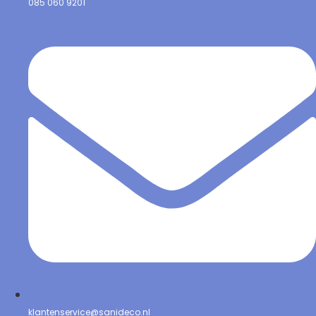
085 060 9201
klantenservice@sanideco.nl