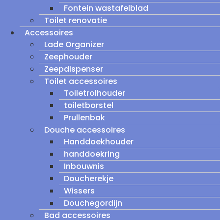
Fontein wastafelblad
Toilet renovatie
Accessoires
Lade Organizer
Zeephouder
Zeepdispenser
Toilet accessoires
Toiletrolhouder
toiletborstel
Prullenbak
Douche accessoires
Handdoekhouder
handdoekring
Inbouwnis
Doucherekje
Wissers
Douchegordijn
Bad accessoires