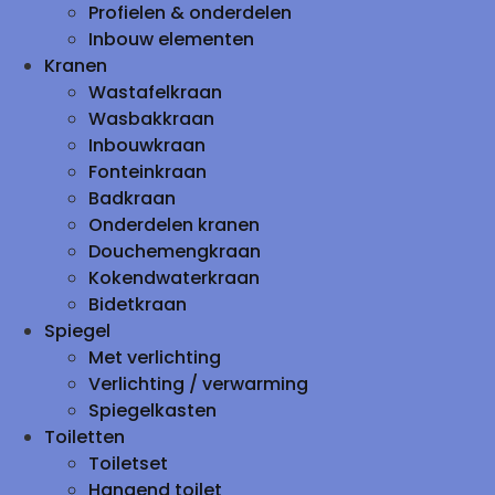
Profielen & onderdelen
Inbouw elementen
Kranen
Wastafelkraan
Wasbakkraan
Inbouwkraan
Fonteinkraan
Badkraan
Onderdelen kranen
Douchemengkraan
Kokendwaterkraan
Bidetkraan
Spiegel
Met verlichting
Verlichting / verwarming
Spiegelkasten
Toiletten
Toiletset
Hangend toilet