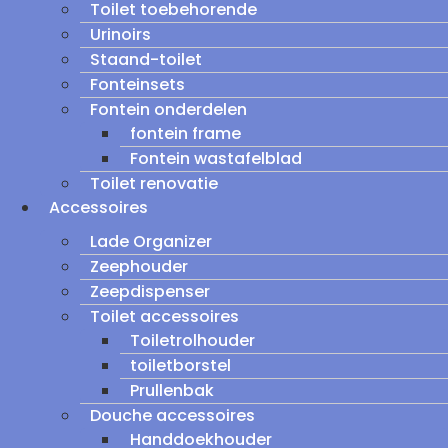
Toilet toebehorende
Urinoirs
Staand-toilet
Fonteinsets
Fontein onderdelen
fontein frame
Fontein wastafelblad
Toilet renovatie
Accessoires
Lade Organizer
Zeephouder
Zeepdispenser
Toilet accessoires
Toiletrolhouder
toiletborstel
Prullenbak
Douche accessoires
Handdoekhouder