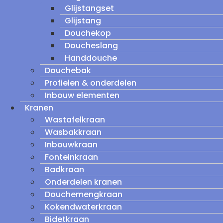
Glijstangset
Glijstang
Douchekop
Doucheslang
Handdouche
Douchebak
Profielen & onderdelen
Inbouw elementen
Kranen
Wastafelkraan
Wasbakkraan
Inbouwkraan
Fonteinkraan
Badkraan
Onderdelen kranen
Douchemengkraan
Kokendwaterkraan
Bidetkraan