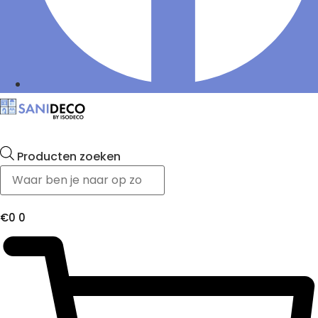
Producten zoeken
€
0
0