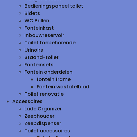
Bedieningspaneel toilet
Bidets
WC Brillen
Fonteinkast
Inbouwreservoir
Toilet toebehorende
Urinoirs
Staand-toilet
Fonteinsets
Fontein onderdelen
fontein frame
Fontein wastafelblad
Toilet renovatie
Accessoires
Lade Organizer
Zeephouder
Zeepdispenser
Toilet accessoires