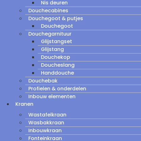
Nis deuren
Douchecabines
Douchegoot & putjes
Douchegoot
Douchegarnituur
Glijstangset
Glijstang
Douchekop
Doucheslang
Handdouche
Douchebak
Profielen & onderdelen
Inbouw elementen
Kranen
Wastafelkraan
Wasbakkraan
Inbouwkraan
Fonteinkraan