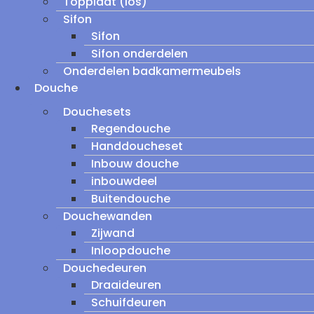
Topplaat (los)
Sifon
Sifon
Sifon onderdelen
Onderdelen badkamermeubels
Douche
Douchesets
Regendouche
Handdoucheset
Inbouw douche
inbouwdeel
Buitendouche
Douchewanden
Zijwand
Inloopdouche
Douchedeuren
Draaideuren
Schuifdeuren