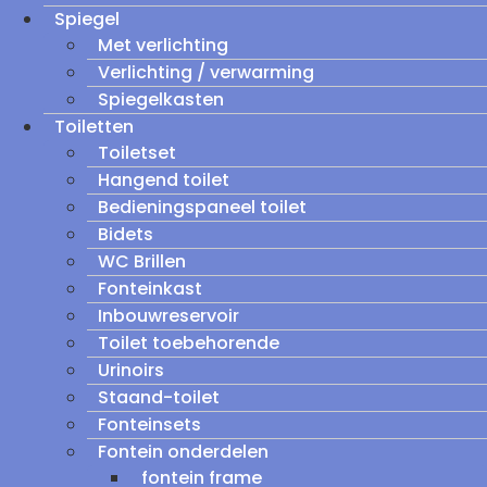
Spiegel
Met verlichting
Verlichting / verwarming
Spiegelkasten
Toiletten
Toiletset
Hangend toilet
Bedieningspaneel toilet
Bidets
WC Brillen
Fonteinkast
Inbouwreservoir
Toilet toebehorende
Urinoirs
Staand-toilet
Fonteinsets
Fontein onderdelen
fontein frame