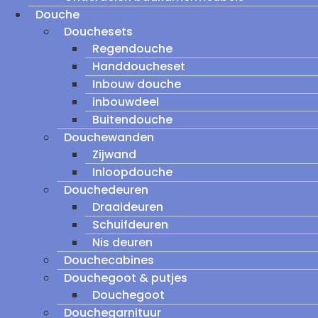
Douche
Douchesets
Regendouche
Handdoucheset
Inbouw douche
inbouwdeel
Buitendouche
Douchewanden
Zijwand
Inloopdouche
Douchedeuren
Draaideuren
Schuifdeuren
Nis deuren
Douchecabines
Douchegoot & putjes
Douchegoot
Douchegarnituur