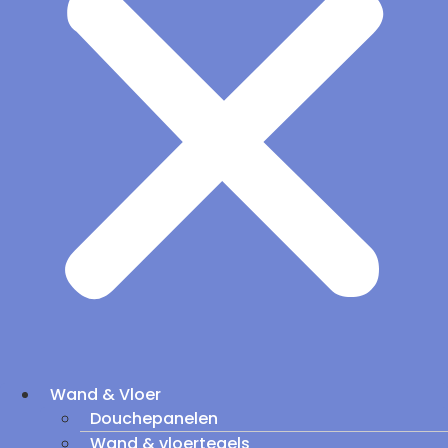
Wand & Vloer
Douchepanelen
Wand & vloertegels