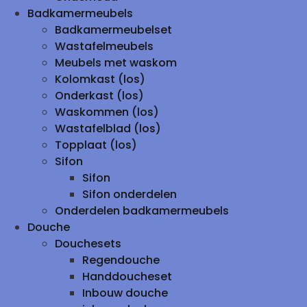
Badkamermeubels
Badkamermeubelset
Wastafelmeubels
Meubels met waskom
Kolomkast (los)
Onderkast (los)
Waskommen (los)
Wastafelblad (los)
Topplaat (los)
Sifon
Sifon
Sifon onderdelen
Onderdelen badkamermeubels
Douche
Douchesets
Regendouche
Handdoucheset
Inbouw douche