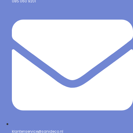
085 060 9201
klantenservice@sanideco.nl