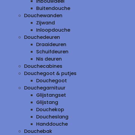
inbouwdeel
Buitendouche
Douchewanden
Zijwand
Inloopdouche
Douchedeuren
Draaideuren
Schuifdeuren
Nis deuren
Douchecabines
Douchegoot & putjes
Douchegoot
Douchegarnituur
Glijstangset
Glijstang
Douchekop
Doucheslang
Handdouche
Douchebak