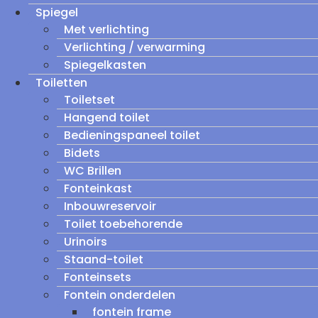
Spiegel
Met verlichting
Verlichting / verwarming
Spiegelkasten
Toiletten
Toiletset
Hangend toilet
Bedieningspaneel toilet
Bidets
WC Brillen
Fonteinkast
Inbouwreservoir
Toilet toebehorende
Urinoirs
Staand-toilet
Fonteinsets
Fontein onderdelen
fontein frame