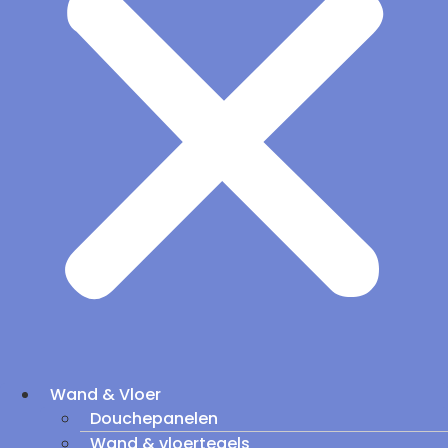
Wand & Vloer
Douchepanelen
Wand & vloertegels