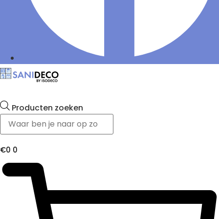
Producten zoeken
€
0
0