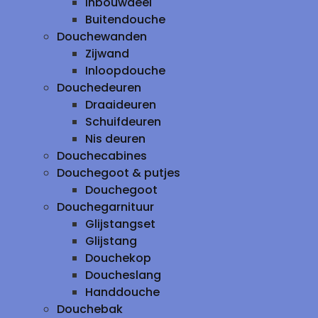
inbouwdeel
Buitendouche
Douchewanden
Zijwand
Inloopdouche
Douchedeuren
Draaideuren
Schuifdeuren
Nis deuren
Douchecabines
Douchegoot & putjes
Douchegoot
Douchegarnituur
Glijstangset
Glijstang
Douchekop
Doucheslang
Handdouche
Douchebak