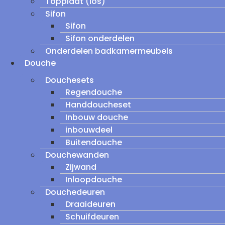
Topplaat (los)
Sifon
Sifon
Sifon onderdelen
Onderdelen badkamermeubels
Douche
Douchesets
Regendouche
Handdoucheset
Inbouw douche
inbouwdeel
Buitendouche
Douchewanden
Zijwand
Inloopdouche
Douchedeuren
Draaideuren
Schuifdeuren