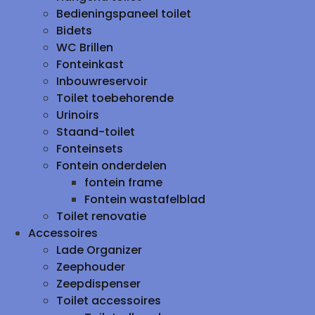
Bedieningspaneel toilet
Bidets
WC Brillen
Fonteinkast
Inbouwreservoir
Toilet toebehorende
Urinoirs
Staand-toilet
Fonteinsets
Fontein onderdelen
fontein frame
Fontein wastafelblad
Toilet renovatie
Accessoires
Lade Organizer
Zeephouder
Zeepdispenser
Toilet accessoires