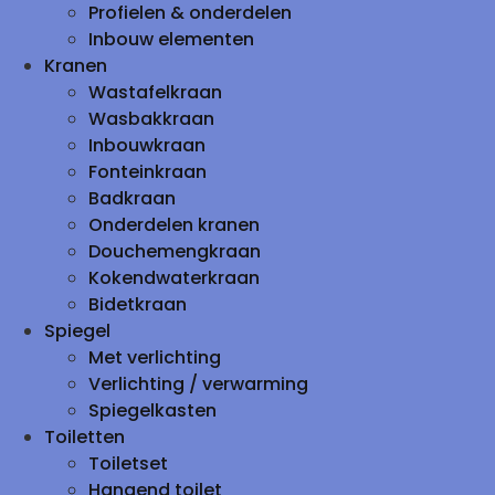
Profielen & onderdelen
Inbouw elementen
Kranen
Wastafelkraan
Wasbakkraan
Inbouwkraan
Fonteinkraan
Badkraan
Onderdelen kranen
Douchemengkraan
Kokendwaterkraan
Bidetkraan
Spiegel
Met verlichting
Verlichting / verwarming
Spiegelkasten
Toiletten
Toiletset
Hangend toilet