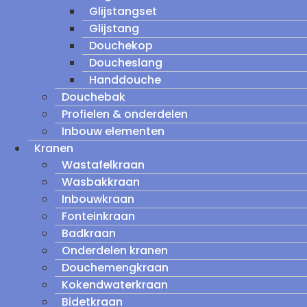
Glijstangset
Glijstang
Douchekop
Doucheslang
Handdouche
Douchebak
Profielen & onderdelen
Inbouw elementen
Kranen
Wastafelkraan
Wasbakkraan
Inbouwkraan
Fonteinkraan
Badkraan
Onderdelen kranen
Douchemengkraan
Kokendwaterkraan
Bidetkraan