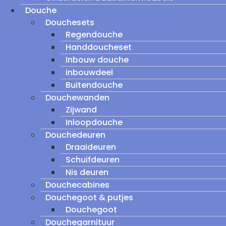
Douche
Douchesets
Regendouche
Handdoucheset
Inbouw douche
inbouwdeel
Buitendouche
Douchewanden
Zijwand
Inloopdouche
Douchedeuren
Draaideuren
Schuifdeuren
Nis deuren
Douchecabines
Douchegoot & putjes
Douchegoot
Douchegarnituur