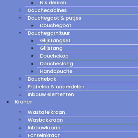
Nis deuren
Douchecabines
Douchegoot & putjes
Douchegoot
Douchegarnituur
Glijstangset
Glijstang
Douchekop
Doucheslang
Handdouche
Douchebak
Profielen & onderdelen
Inbouw elementen
Kranen
Wastafelkraan
Wasbakkraan
Inbouwkraan
Fonteinkraan