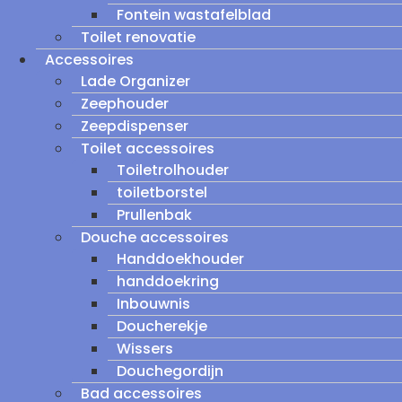
Fontein wastafelblad
Toilet renovatie
Accessoires
Lade Organizer
Zeephouder
Zeepdispenser
Toilet accessoires
Toiletrolhouder
toiletborstel
Prullenbak
Douche accessoires
Handdoekhouder
handdoekring
Inbouwnis
Doucherekje
Wissers
Douchegordijn
Bad accessoires