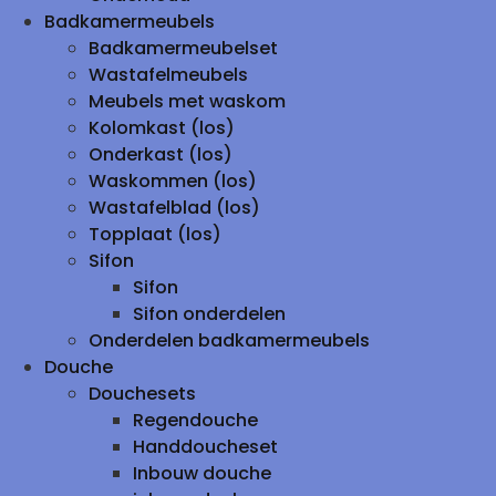
Badkamermeubels
Badkamermeubelset
Wastafelmeubels
Meubels met waskom
Kolomkast (los)
Onderkast (los)
Waskommen (los)
Wastafelblad (los)
Topplaat (los)
Sifon
Sifon
Sifon onderdelen
Onderdelen badkamermeubels
Douche
Douchesets
Regendouche
Handdoucheset
Inbouw douche