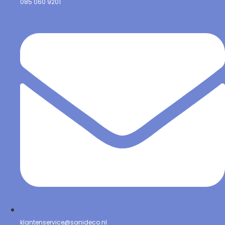
085 060 9201
klantenservice@sanideco.nl