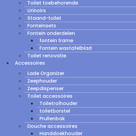
Toilet toebehorende
Urinoirs
Staand-toilet
Fonteinsets
Fontein onderdelen
fontein frame
Fontein wastafelblad
Toilet renovatie
Accessoires
Lade Organizer
Zeephouder
Zeepdispenser
Toilet accessoires
Toiletrolhouder
toiletborstel
Prullenbak
Douche accessoires
Handdoekhouder