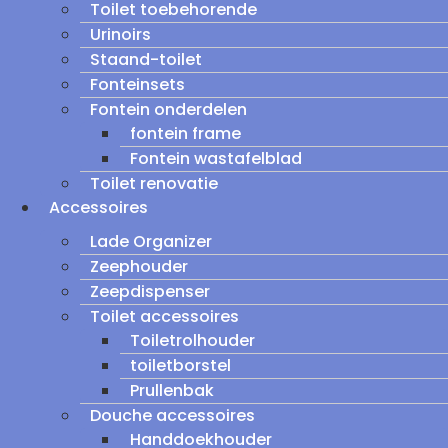
Toilet toebehorende
Urinoirs
Staand-toilet
Fonteinsets
Fontein onderdelen
fontein frame
Fontein wastafelblad
Toilet renovatie
Accessoires
Lade Organizer
Zeephouder
Zeepdispenser
Toilet accessoires
Toiletrolhouder
toiletborstel
Prullenbak
Douche accessoires
Handdoekhouder