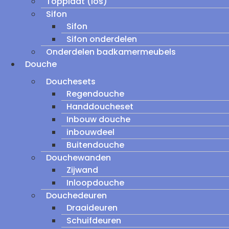
Topplaat (los)
Sifon
Sifon
Sifon onderdelen
Onderdelen badkamermeubels
Douche
Douchesets
Regendouche
Handdoucheset
Inbouw douche
inbouwdeel
Buitendouche
Douchewanden
Zijwand
Inloopdouche
Douchedeuren
Draaideuren
Schuifdeuren