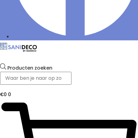
Producten zoeken
€
0
0