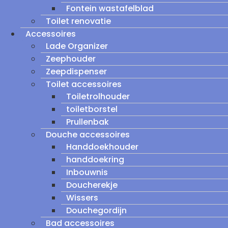
Fontein wastafelblad
Toilet renovatie
Accessoires
Lade Organizer
Zeephouder
Zeepdispenser
Toilet accessoires
Toiletrolhouder
toiletborstel
Prullenbak
Douche accessoires
Handdoekhouder
handdoekring
Inbouwnis
Doucherekje
Wissers
Douchegordijn
Bad accessoires