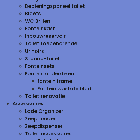
Bedieningspaneel toilet
Bidets
WC Brillen
Fonteinkast
Inbouwreservoir
Toilet toebehorende
Urinoirs
Staand-toilet
Fonteinsets
Fontein onderdelen
fontein frame
Fontein wastafelblad
Toilet renovatie
Accessoires
Lade Organizer
Zeephouder
Zeepdispenser
Toilet accessoires