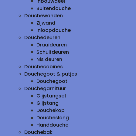
inbouwdeel
Buitendouche
Douchewanden
Zijwand
Inloopdouche
Douchedeuren
Draaideuren
Schuifdeuren
Nis deuren
Douchecabines
Douchegoot & putjes
Douchegoot
Douchegarnituur
Glijstangset
Glijstang
Douchekop
Doucheslang
Handdouche
Douchebak