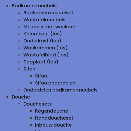
Badkamermeubels
Badkamermeubelset
Wastafelmeubels
Meubels met waskom
Kolomkast (los)
Onderkast (los)
Waskommen (los)
Wastafelblad (los)
Topplaat (los)
Sifon
Sifon
Sifon onderdelen
Onderdelen badkamermeubels
Douche
Douchesets
Regendouche
Handdoucheset
Inbouw douche