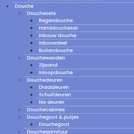
Douche
Douchesets
Regendouche
Handdoucheset
Inbouw douche
inbouwdeel
Buitendouche
Douchewanden
Zijwand
Inloopdouche
Douchedeuren
Draaideuren
Schuifdeuren
Nis deuren
Douchecabines
Douchegoot & putjes
Douchegoot
Douchegarnituur