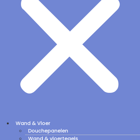
Wand & Vloer
Douchepanelen
Wand & vloertegels