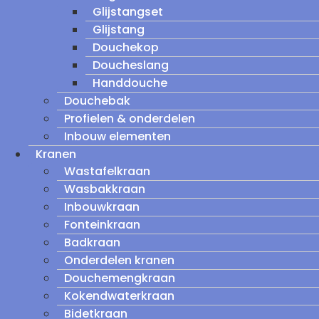
Glijstangset
Glijstang
Douchekop
Doucheslang
Handdouche
Douchebak
Profielen & onderdelen
Inbouw elementen
Kranen
Wastafelkraan
Wasbakkraan
Inbouwkraan
Fonteinkraan
Badkraan
Onderdelen kranen
Douchemengkraan
Kokendwaterkraan
Bidetkraan