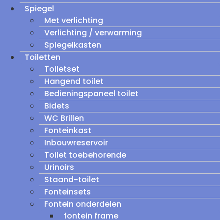
Spiegel
Met verlichting
Verlichting / verwarming
Spiegelkasten
Toiletten
Toiletset
Hangend toilet
Bedieningspaneel toilet
Bidets
WC Brillen
Fonteinkast
Inbouwreservoir
Toilet toebehorende
Urinoirs
Staand-toilet
Fonteinsets
Fontein onderdelen
fontein frame