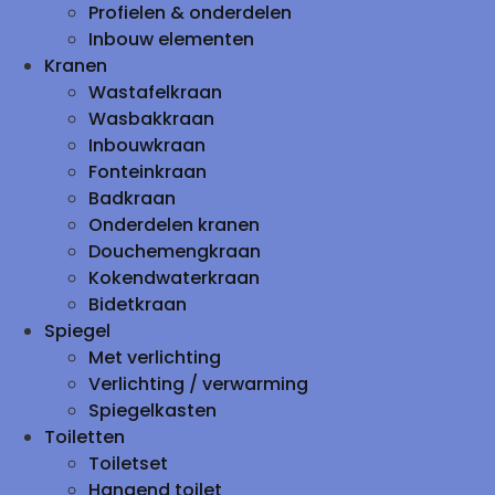
Profielen & onderdelen
Inbouw elementen
Kranen
Wastafelkraan
Wasbakkraan
Inbouwkraan
Fonteinkraan
Badkraan
Onderdelen kranen
Douchemengkraan
Kokendwaterkraan
Bidetkraan
Spiegel
Met verlichting
Verlichting / verwarming
Spiegelkasten
Toiletten
Toiletset
Hangend toilet