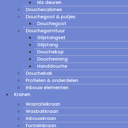
Nis deuren
Douchecabines
Douchegoot & putjes
Douchegoot
Douchegarnituur
Glijstangset
Glijstang
Douchekop
Doucheslang
Handdouche
Douchebak
Profielen & onderdelen
Inbouw elementen
Kranen
Wastafelkraan
Wasbakkraan
Inbouwkraan
Fonteinkraan