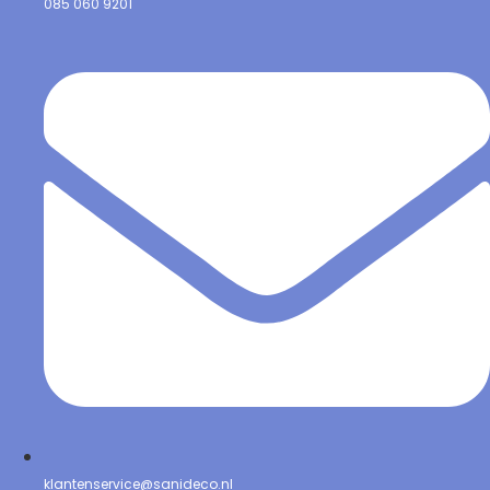
085 060 9201
klantenservice@sanideco.nl