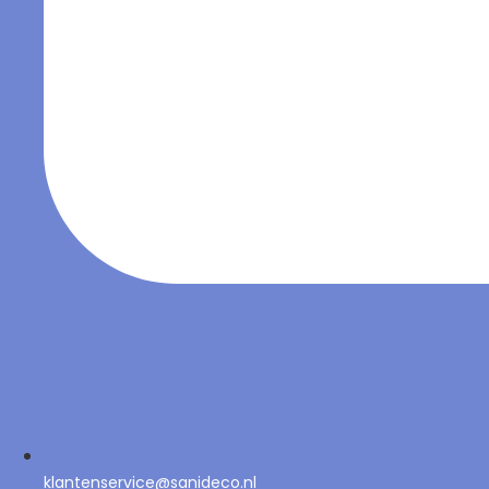
klantenservice@sanideco.nl