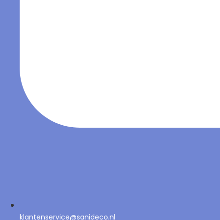
klantenservice@sanideco.nl